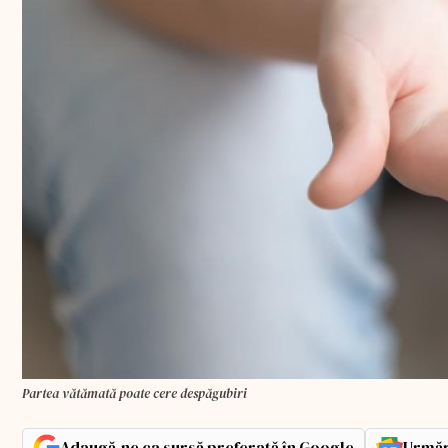
Partea vătămată poate cere despăgubiri
Adaugă-ne ca sursă preferată în Google
Urmăr