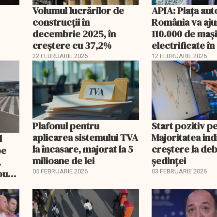
Volumul lucrărilor de
APIA: Piața aut
construcții în
România va aju
decembrie 2025, în
110.000 de mași
creștere cu 37,2%
electrificate î
22 FEBRUARIE 2026
12 FEBRUARIE 2026
Plafonul pentru
Start pozitiv p
aplicarea sistemului TVA
Majoritatea indi
la încasare, majorat la 5
creştere la deb
pe
milioane de lei
şedinţei
.
ou
05 FEBRUARIE 2026
03 FEBRUARIE 2026
itate