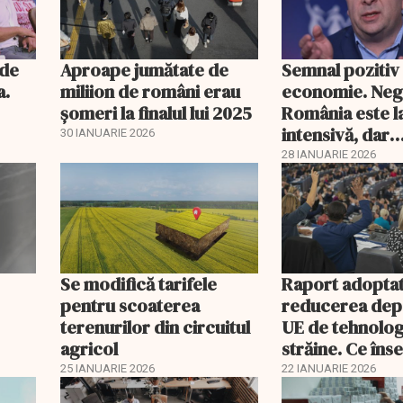
nde
Aproape jumătate de
Semnal pozitiv
a.
miliion de români erau
economie. Neg
șomeri la finalul lui 2025
România este l
intensivă, dar
30 IANUARIE 2026
tratamentul în
28 IANUARIE 2026
funcționeze
Se modifică tarifele
Raport adoptat
pentru scoaterea
reducerea dep
terenurilor din circuitul
UE de tehnolog
agricol
străine. Ce în
acest lucru
25 IANUARIE 2026
22 IANUARIE 2026