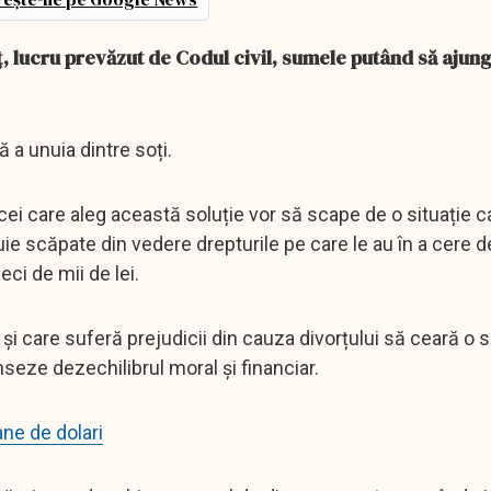
ț, lucru prevăzut de Codul civil, sumele putând să ajun
 a unuia dintre soți.
 cei care aleg această soluție vor să scape de o situație c
uie scăpate din vedere drepturile pe care le au în a cere d
eci de mii de lei.
t și care suferă prejudicii din cauza divorțului să ceară o
seze dezechilibrul moral și financiar.
ane de dolari