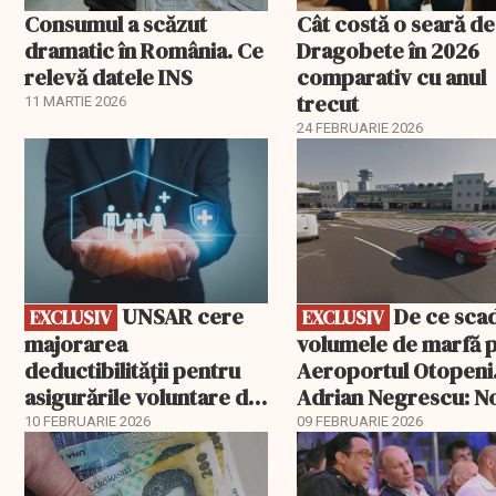
Consumul a scăzut
Cât costă o seară de
dramatic în România. Ce
Dragobete în 2026
relevă datele INS
comparativ cu anul
trecut
11 MARTIE 2026
24 FEBRUARIE 2026
EXCLUSIV
EXCLUSIV
UNSAR cere
De ce scad
EXCLUSIV
EXCLUSIV
majorarea
volumele de marfă 
deductibilității pentru
Aeroportul Otopeni
asigurările voluntare de
Adrian Negrescu: N
sănătate
exemplu de politică
10 FEBRUARIE 2026
09 FEBRUARIE 2026
fiscală cu efecte lim