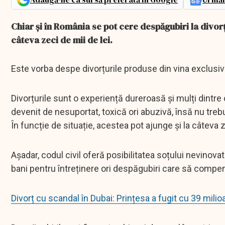
Chiar și în România se pot cere despăgubiri la divor
câteva zeci de mii de lei.
Este vorba despe divorțurile produse din vina exclusivă
Divorțurile sunt o experiență dureroasă și mulți dintre
devenit de nesuportat, toxică ori abuzivă, însă nu treb
În funcție de situație, acestea pot ajunge și la câteva z
Așadar, codul civil oferă posibilitatea soțului nevinova
bani pentru întreținere ori despăgubiri care să compen
Divorț cu scandal în Dubai: Prințesa a fugit cu 39 milio