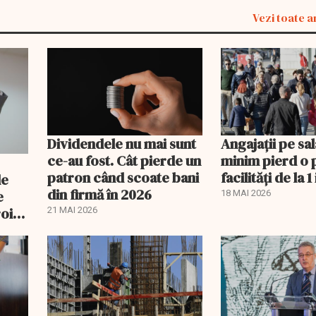
Vezi toate a
Dividendele nu mai sunt
Angajații pe sal
ce-au fost. Cât pierde un
minim pierd o 
patron când scoate bani
facilități de la 1 
de
din firmă în 2026
e
18 MAI 2026
oi:
21 MAI 2026