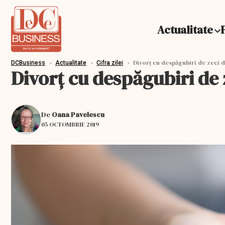
Actualitate
›
›
›
Divorț cu despăgubiri de zeci de 
DCBusiness
Actualitate
Cifra zilei
Divorț cu despăgubiri de ze
De
Oana Pavelescu
05 OCTOMBRIE 2019