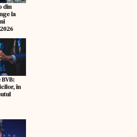
o din
nge la
ni
n 2026
e BVB:
cilor, în
utul