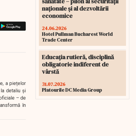
sănătate – pilon al securității
naționale și al dezvoltării
economice
24.06.2026
Hotel Pullman Bucharest World
Trade Center
Educația rutieră, disciplină
obligatorie indiferent de
vârstă
e, a piețelor
31.07.2026
Platourile DC Media Group
a detaliu și
oficiale – de
transformă în