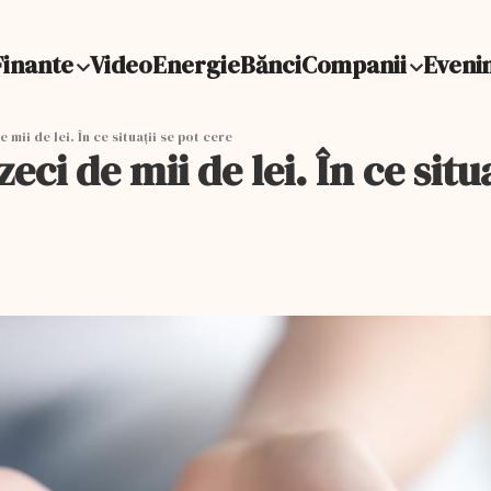
Finante
Video
Energie
Bănci
Companii
Eveni
mii de lei. În ce situații se pot cere
ci de mii de lei. În ce situa