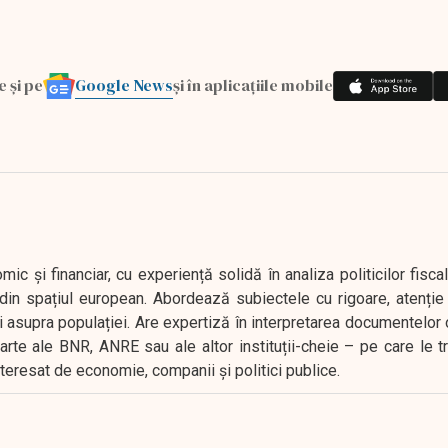
Google News
e și pe
și în aplicațiile mobile
 și financiar, cu experiență solidă în analiza politicilor fiscal
in spațiul european. Abordează subiectele cu rigoare, atenție l
i asupra populației. Are expertiză în interpretarea documentelor 
oarte ale BNR, ANRE sau ale altor instituții-cheie – pe care le 
interesat de economie, companii și politici publice.