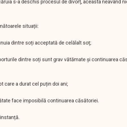
 căruia s-a deschis procesul de divorț, aceasta neavând ni
ătoarele situații:
unuia dintre soți acceptată de celălalt soț;
orturile dintre soți sunt grav vătămate și continuarea căs
t care a durat cel puțin doi ani;
nătate face imposibilă continuarea căsătoriei.
 instanță.