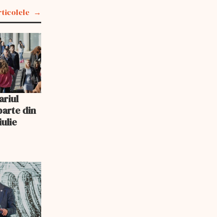
rticolele
ariul
parte din
iulie