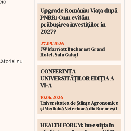
cio
Upgrade România: Viața după
PNRR: Cum evităm
prăbușirea investițiilor în
2027?
27.05.2026
JW Marriott Bucharest Grand
Hotel, Sala Galați
ătoriei nu
CONFERINȚA
UNIVERSITĂȚILOR EDIȚIA A
VI-A
10.06.2026
Universitatea de Științe Agronomice
și Medicină Veterinară din București
HEALTH FORUM: Investiția în