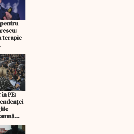
 pentru
rescu:
a terapie
cepe să
 în PE:
endenței
iile
seamnă