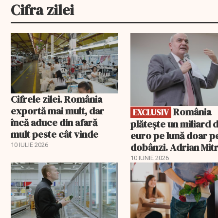
Cifra zilei
EXCLUSIV
Cifrele zilei. România
exportă mai mult, dar
România
EXCLUSIV
încă aduce din afară
plătește un miliard 
mult peste cât vinde
euro pe lună doar p
dobânzi. Adrian Mitr
10 IULIE 2026
O datorie publică
10 IUNIE 2026
„insurmontabilă”