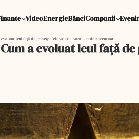
Finante
Video
Energie
Bănci
Companii
Eveni
evoluat leul față de principalele valute. Aurul scade accentuat
Cum a evoluat leul față de 