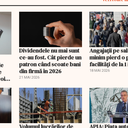
Dividendele nu mai sunt
Angajații pe sal
ce-au fost. Cât pierde un
minim pierd o 
patron când scoate bani
facilități de la 1 
de
din firmă în 2026
e
18 MAI 2026
oi:
21 MAI 2026
Volumul lucrărilor de
APIA: Piața aut