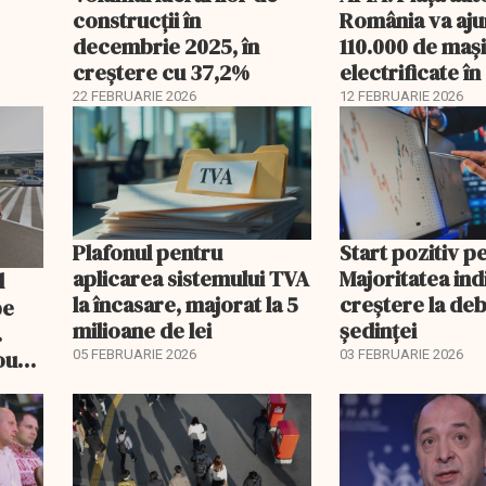
construcții în
România va aju
decembrie 2025, în
110.000 de mași
creștere cu 37,2%
electrificate î
22 FEBRUARIE 2026
12 FEBRUARIE 2026
Plafonul pentru
Start pozitiv p
aplicarea sistemului TVA
Majoritatea indi
la încasare, majorat la 5
creştere la deb
pe
milioane de lei
şedinţei
.
ou
05 FEBRUARIE 2026
03 FEBRUARIE 2026
itate