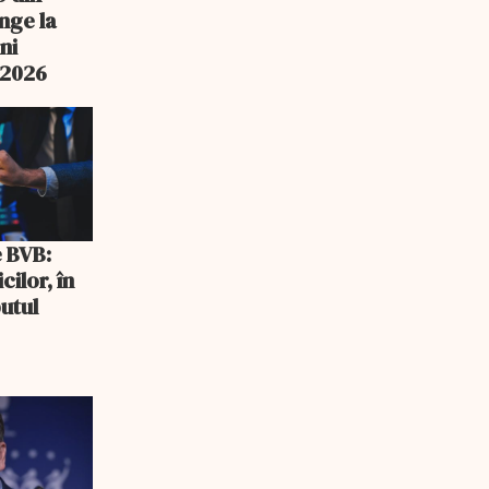
nge la
ni
n 2026
e BVB:
cilor, în
utul