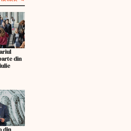
ariul
parte din
iulie
o din