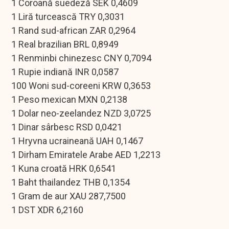
1 Coroană suedeză SEK 0,4609
1 Liră turcească TRY 0,3031
1 Rand sud-african ZAR 0,2964
1 Real brazilian BRL 0,8949
1 Renminbi chinezesc CNY 0,7094
1 Rupie indiană INR 0,0587
100 Woni sud-coreeni KRW 0,3653
1 Peso mexican MXN 0,2138
1 Dolar neo-zeelandez NZD 3,0725
1 Dinar sârbesc RSD 0,0421
1 Hryvna ucraineană UAH 0,1467
1 Dirham Emiratele Arabe AED 1,2213
1 Kuna croată HRK 0,6541
1 Baht thailandez THB 0,1354
1 Gram de aur XAU 287,7500
1 DST XDR 6,2160