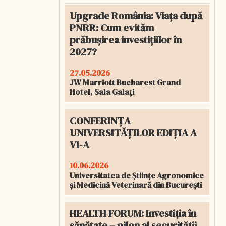
Upgrade România: Viața după
PNRR: Cum evităm
prăbușirea investițiilor în
2027?
27.05.2026
JW Marriott Bucharest Grand
Hotel, Sala Galați
CONFERINȚA
UNIVERSITĂȚILOR EDIȚIA A
VI-A
10.06.2026
Universitatea de Științe Agronomice
și Medicină Veterinară din București
HEALTH FORUM: Investiția în
sănătate – pilon al securității