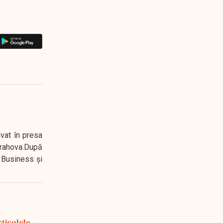
ivat în presa
 Prahova.După
 Business şi
rticolele