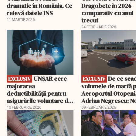
dramatic în România. Ce
Dragobete în 2026
relevă datele INS
comparativ cu anul
trecut
11 MARTIE 2026
24 FEBRUARIE 2026
EXCLUSIV
EXCLUSIV
UNSAR cere
De ce scad
EXCLUSIV
EXCLUSIV
majorarea
volumele de marfă 
deductibilității pentru
Aeroportul Otopeni
asigurările voluntare de
Adrian Negrescu: N
sănătate
exemplu de politică
10 FEBRUARIE 2026
09 FEBRUARIE 2026
fiscală cu efecte lim