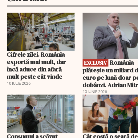
EXCLUSIV
Cifrele zilei. România
exportă mai mult, dar
România
EXCLUSIV
încă aduce din afară
plătește un miliard 
mult peste cât vinde
euro pe lună doar p
dobânzi. Adrian Mitr
10 IULIE 2026
O datorie publică
10 IUNIE 2026
„insurmontabilă”
Consumul a scăzut
Cât costă o seară de