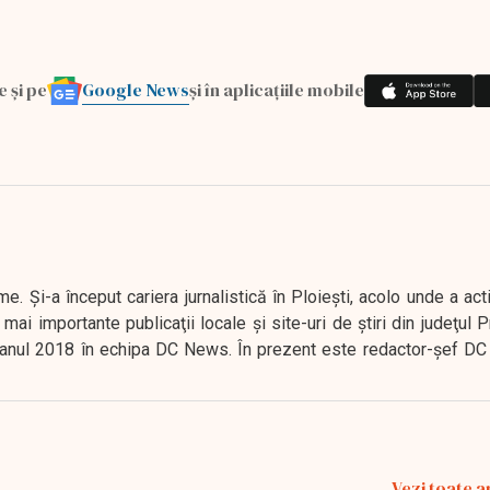
Google News
e și pe
și în aplicațiile mobile
. Şi-a început cariera jurnalistică în Ploieşti, acolo unde a act
mai importante publicaţii locale şi site-uri de ştiri din judeţul
 în anul 2018 în echipa DC News. În prezent este redactor-şef DC
Vezi toate a