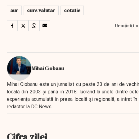
aur
curs valutar
cotatie
Urmăriți-n
Mihai Ciobanu
Mihai Ciobanu este un jurnalist cu peste 23 de ani de vechime
locală din 2003 şi până în 2018, lucrând la unele dintre cele 
experienţa acumulată în presa locală şi regională, a intrat
redactor la DC News.
Cifra zilei