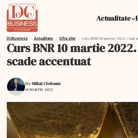
Actualitate
›
›
›
Curs BNR 10 martie 2022. Cum a 
DCBusiness
Actualitate
Cifra zilei
Curs BNR 10 martie 2022. 
scade accentuat
De
Mihai Ciobanu
10 MARTIE 2022