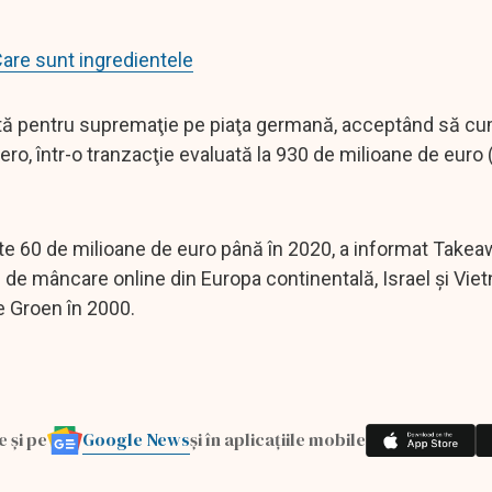
Care sunt ingredientele
ată pentru supremaţie pe piaţa germană, acceptând să c
Hero, într-o tranzacţie evaluată la 930 de milioane de euro 
ste 60 de milioane de euro până în 2020, a informat Take
 de mâncare online din Europa continentală, Israel şi Vie
e Groen în 2000.
Google News
e și pe
și în aplicațiile mobile