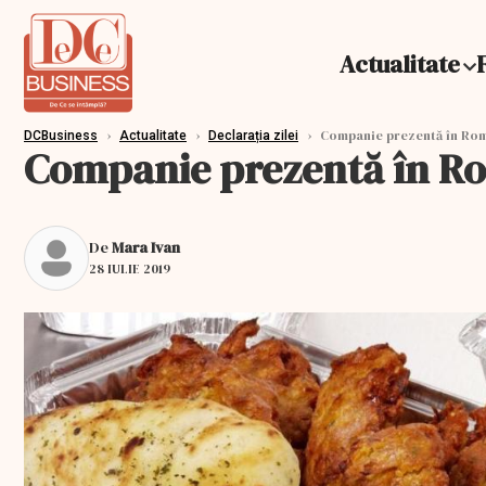
Actualitate
›
›
›
Companie prezentă în Român
DCBusiness
Actualitate
Declarația zilei
Companie prezentă în Româ
De
Mara Ivan
28 IULIE 2019