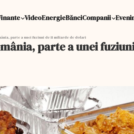
Finante
Video
Energie
Bănci
Companii
Eveni
ia, parte a unei fuziuni de 11 miliarde de dolari
nia, parte a unei fuziuni 