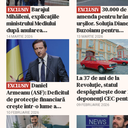
Barajul
30.000 de lei
EXCLUSIV
EXCLUSIV
Mihăileni, explicațiile
amenda pentru hrăn
ministrului Mediului
urșilor. Soluția Diane
după anularea
Buzoianu pentru
autorizației
aplicarea legii
14 MARTIE 2026
13 MARTIE 2026
EXCLUSIV
La 37 de ani de la
Revoluție, statul
Daniel
EXCLUSIV
despăgubește doar 
Armeanu (ASF): Deficitul
deponenți CEC pent
de protecție financiară
banii de Dacia
crește într-o lume a
09 FEBRUARIE 2026
riscurilor multiple și a
10 FEBRUARIE 2026
EXCLUSIV
revoluțiilor tehnologice