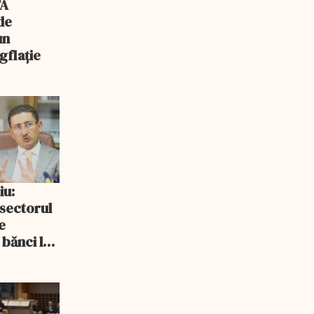
FA
de
un
gflație
iu:
 sectorul
e
 bănci la