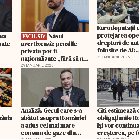
Eurodeputații 
protejarea ope
Năsui
EXCLUSIV
drepturi de au
oate
avertizează: pensiile
folosite de AI:
private pot fi
transparență to
naționalizate „fără să ni
29 IANUARIE 2026
remunerație c
se spună”
29 IANUARIE 2026
pentru creator
Analiză. Gerul care s-a
Citi estimează 
mânia
abătut asupra României
obligațiunile 
a adus cel mai mare
își vor continu
consum de gaze din
creșterea, pe 