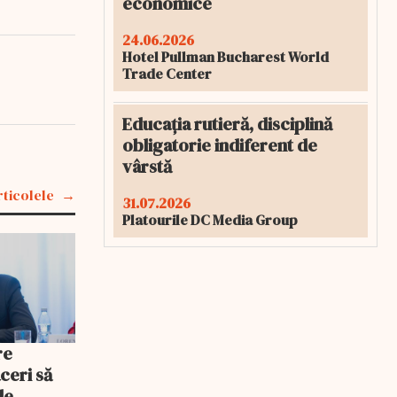
economice
24.06.2026
Hotel Pullman Bucharest World
Trade Center
Educația rutieră, disciplină
obligatorie indiferent de
vârstă
rticolele
31.07.2026
Platourile DC Media Group
re
ceri să
le