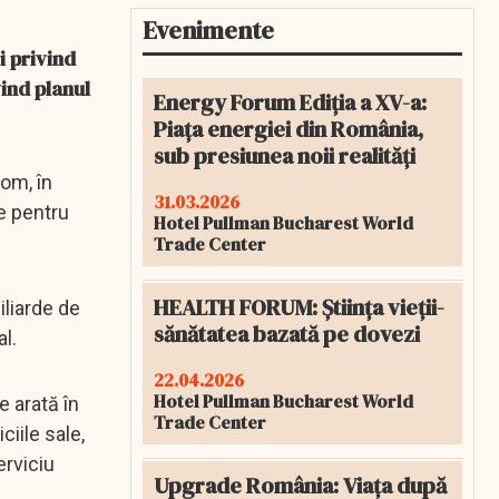
Evenimente
i privind
vind planul
Energy Forum Ediția a XV-a:
Piața energiei din România,
sub presiunea noii realități
com, în
31.03.2026
e pentru
Hotel Pullman Bucharest World
Trade Center
HEALTH FORUM: Știința vieții-
iliarde de
sănătatea bazată pe dovezi
al.
22.04.2026
Hotel Pullman Bucharest World
e arată în
Trade Center
iile sale,
erviciu
Upgrade România: Viața după