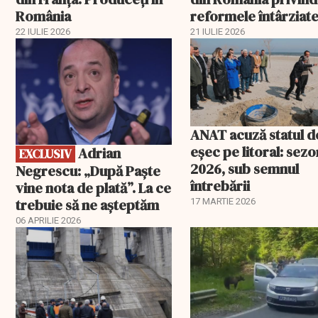
România
reformele întârziate
PNRR
22 IULIE 2026
21 IULIE 2026
EXCLUSIV
ANAT acuză statul d
eșec pe litoral: sezo
Adrian
EXCLUSIV
2026, sub semnul
Negrescu: „După Paște
întrebării
vine nota de plată”. La ce
trebuie să ne așteptăm
17 MARTIE 2026
06 APRILIE 2026
EXCLUSIV
EXCLUSIV