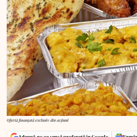
Ofertă finanțată exclusiv din acțiuni
Adaugă-ne ca sursă preferată în Google
Urmăr