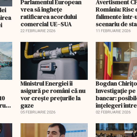
Parlamentul European
Avertisment C
vrea să înghețe
România: Risc 
ratificarea acordului
falimente într-
irea
comercial UE–SUA
scenariu de sta
i
22 FEBRUARIE 2026
11 FEBRUARIE 2026
Ministrul Energiei îi
Bogdan Chirițo
asigură pe români că nu
Investigație pe
10
vor creşte preţurile la
bancar: posibil
ru
gaze
înțelegeri între
ROBOR
05 FEBRUARIE 2026
02 FEBRUARIE 2026
EXCLUSIV