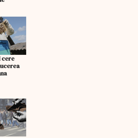
l cere
educerea
ana