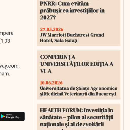
PNRR: Cum evităm
prăbușirea investițiilor în
2027?
27.05.2026
umpere
JW Marriott Bucharest Grand
Hotel, Sala Galați
(1,03
CONFERINȚA
UNIVERSITĂȚILOR EDIȚIA A
away.com,
VI-A
tnam.
10.06.2026
Universitatea de Științe Agronomice
și Medicină Veterinară din București
HEALTH FORUM: Investiția în
sănătate – pilon al securității
naționale și al dezvoltării