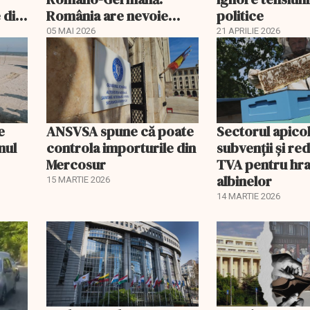
 din
România are nevoie
politice
urgent de un nou
05 MAI 2026
21 APRILIE 2026
guvern
e
ANSVSA spune că poate
Sectorul apico
nul
controla importurile din
subvenții și r
Mercosur
TVA pentru hr
albinelor
15 MARTIE 2026
14 MARTIE 2026