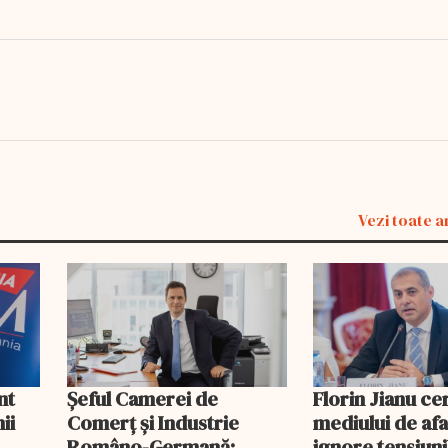
Vezi toate a
nt
Șeful Camerei de
Florin Jianu ce
ii
Comerț și Industrie
mediului de afa
Româno-Germană:
ignore tensiuni