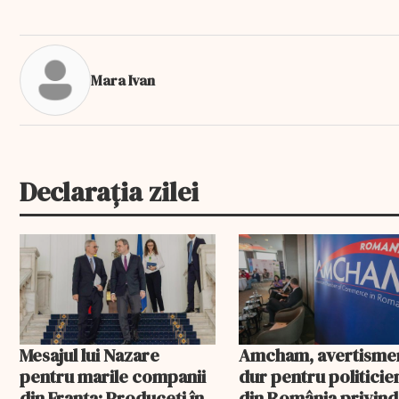
Mara Ivan
Declarația zilei
Mesajul lui Nazare
Amcham, avertisme
pentru marile companii
dur pentru politicien
din Franța: Produceți în
din România privind