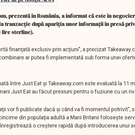
, prezentă în România, a informat că este în negocier
la tranzacţie după apariţia unor informaţii în presă pri
lire sterline).
rtă finanţată exclusiv prin acţiuni", a precizat Takeaway.
a combinare ar putea fi implementată sub forma unei ofert
inată între Just Eat şi Takeaway.com este evaluată la 11 m
onarii Just Eat au făcut presiuni pentru o fuziune cu un riv
ii vor fi publicate dacă şi când va fi momentul potrivit", s
cime din populaţia adultă a Marii Britanii foloseşte servic
înregistrează o creştere rapidă după introducerea unui s