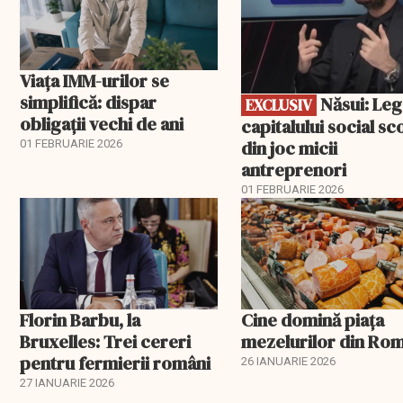
Viața IMM-urilor se
simplifică: dispar
Năsui: Legea
EXCLUSIV
obligații vechi de ani
capitalului social sc
din joc micii
01 FEBRUARIE 2026
antreprenori
01 FEBRUARIE 2026
Florin Barbu, la
Cine domină piața
Bruxelles: Trei cereri
mezelurilor din Ro
pentru fermierii români
26 IANUARIE 2026
27 IANUARIE 2026