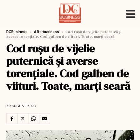
›
›
Cod roșu de vijelie puternică și
DCBusiness
Afterbusiness
averse torențiale. Cod galben de viituri. Toate, marți seară
Cod roșu de vijelie
puternică și averse
torențiale. Cod galben de
viituri. Toate, marți seară
29 AUGUST 2023