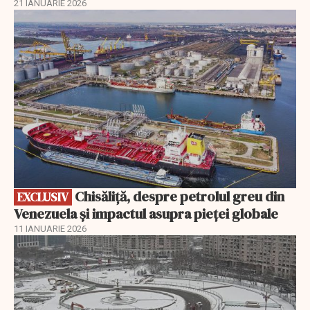
21 IANUARIE 2026
EXCLUSIV
Chisăliță, despre petrolul greu din
EXCLUSIV
Venezuela și impactul asupra pieței globale
11 IANUARIE 2026