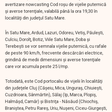
avertizare nowcasting Cod roşu de vijelie puternică
şi averse torenţiale, valabilă până la ora 19,30 în
localităţi din judeţul Satu Mare.
În Satu Mare, Ardud, Lazuri, Odoreu, Vetiş, Păuleşti,
Culciu, Dorolţ, Botiz, Viile Satu Mare, Doba şi
Terebeşti se vor semnala vijelie puternică, cu rafale
de peste 90 km/h, frecvente descărcări electrice,
grindină de medii dimensiuni şi averse torenţiale
care vor acumula peste 25 l/mp.
Totodată, este Cod portocaliu de vijelii în localităţi
din judeţele Cluj (Căşeiu, Mica, Unguraş, Chiuieşti,
Cuzdrioara, Sânmărtin), Sălaj (Ip, Marca, Plopiş,
Halmăşd, Camăr) şi Bistriţa - Năsăud (Chiochiş,
Braniştea, Petru Rareş, Uriu, Nuşeni, Ciceu-Giurgeşti,