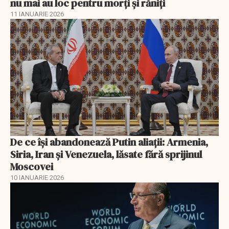
nu mai au loc pentru morți și răniți
11 IANUARIE 2026
De ce își abandonează Putin aliații: Armenia,
Siria, Iran și Venezuela, lăsate fără sprijinul
Moscovei
10 IANUARIE 2026