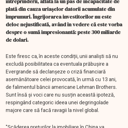
întreprinderii, aflată la un pas de incapacitate de
plată din cauza uriașelor datorii acumulate din
împrumuri. Îngrijorarea investitorilor nu este
deloc nejustificată, având în vedere că este vorba
despre o sumă impresionantă: peste 300 miliarde
de dolari.
Este firesc ca, în aceste condiții, unii analiști să nu
excludă posibilitatea ca eventuala prăbușire a
Evergrande să declanșeze o criză financiară
asemănătoare celei provocată, în urmă cu 13 ani,
de falimentul băncii americane Lehman Brothers.
Sunt însă și voci care nu susțin această ipoteză,
respingând categoric ideea unei degringolade
majore care să facă ravagii la nivel global.
"Scăderea prețurilor la imobiliare în China va