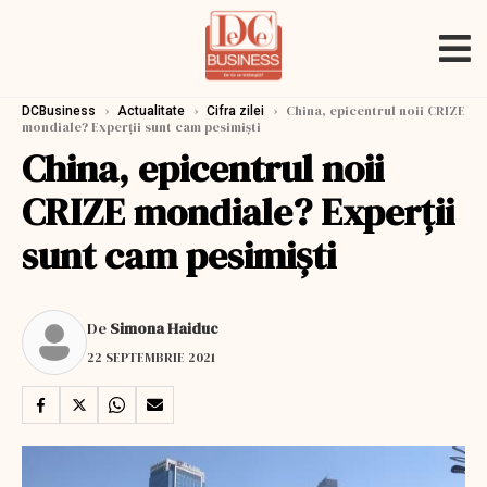
›
›
›
China, epicentrul noii CRIZE
DCBusiness
Actualitate
Cifra zilei
mondiale? Experții sunt cam pesimiști
China, epicentrul noii
CRIZE mondiale? Experții
sunt cam pesimiști
De
Simona Haiduc
22 SEPTEMBRIE 2021