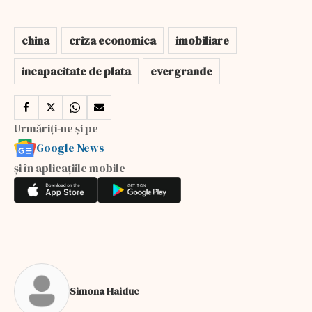
china
criza economica
imobiliare
incapacitate de plata
evergrande
Urmăriți-ne și pe
Google News
și în aplicațiile mobile
Simona Haiduc