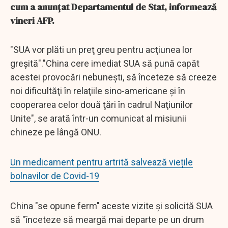
cum a anunţat Departamentul de Stat, informează
vineri AFP.
"SUA vor plăti un preţ greu pentru acţiunea lor
greşită"."China cere imediat SUA să pună capăt
acestei provocări nebuneşti, să înceteze să creeze
noi dificultăţi în relaţiile sino-americane şi în
cooperarea celor două ţări în cadrul Naţiunilor
Unite", se arată într-un comunicat al misiunii
chineze pe lângă ONU.
Un medicament pentru artrită salvează viețile
bolnavilor de Covid-19
China "se opune ferm" aceste vizite şi solicită SUA
să "înceteze să meargă mai departe pe un drum