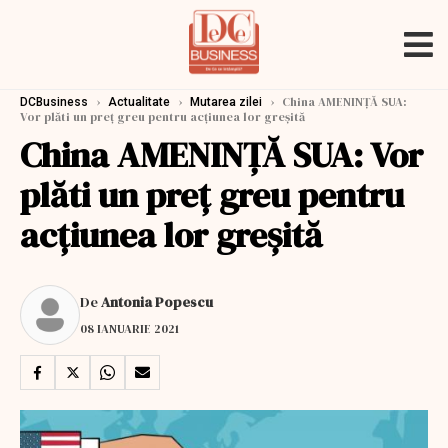
›
›
›
China AMENINȚĂ SUA:
DCBusiness
Actualitate
Mutarea zilei
Vor plăti un preţ greu pentru acţiunea lor greşită
China AMENINȚĂ SUA: Vor
plăti un preţ greu pentru
acţiunea lor greşită
De
Antonia Popescu
08 IANUARIE 2021