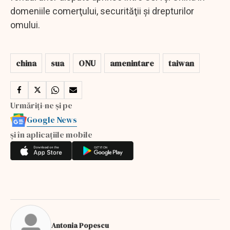
domeniile comerţului, securităţii şi drepturilor
omului.
china
sua
ONU
amenintare
taiwan
Urmăriți-ne și pe
Google News
și în aplicațiile mobile
Antonia Popescu