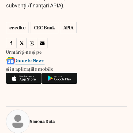
subvenții/finanțări APIA).
credite
CEC Bank
APIA
Urmăriți-ne și pe
Google News
și în aplicațiile mobile
Simona Duta