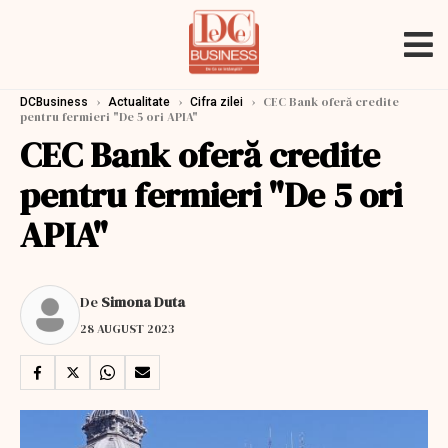
›
›
›
CEC Bank oferă credite
DCBusiness
Actualitate
Cifra zilei
pentru fermieri "De 5 ori APIA"
CEC Bank oferă credite
pentru fermieri "De 5 ori
APIA"
De
Simona Duta
28 AUGUST 2023