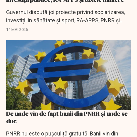
Guvernul discută joi proiecte privind școlarizarea,
investiții în sănătate și sport, RA-APPS, PNRR și
taxe miniere.
14 MAI 2026
De unde vin de fapt banii din PNRR și unde se
duc
PNRR nu este o pușculiță gratuită. Banii vin din