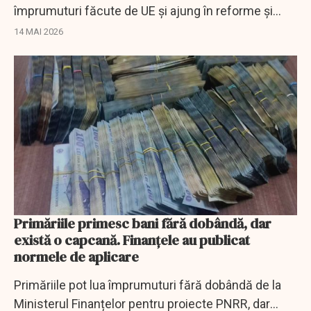
împrumuturi făcute de UE și ajung în reforme și
investiții asumate de România.
14 MAI 2026
Primăriile primesc bani fără dobândă, dar
există o capcană. Finanțele au publicat
normele de aplicare
Primăriile pot lua împrumuturi fără dobândă de la
Ministerul Finanțelor pentru proiecte PNRR, dar