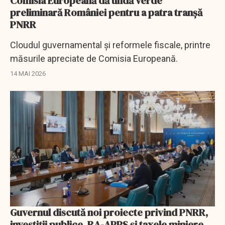
Comisia Europeană dă undă verde
preliminară României pentru a patra tranşă
PNRR
Cloudul guvernamental şi reformele fiscale, printre
măsurile apreciate de Comisia Europeană.
14 MAI 2026
Guvernul discută noi proiecte privind PNRR,
investiții publice, RA-APPS și taxele miniere