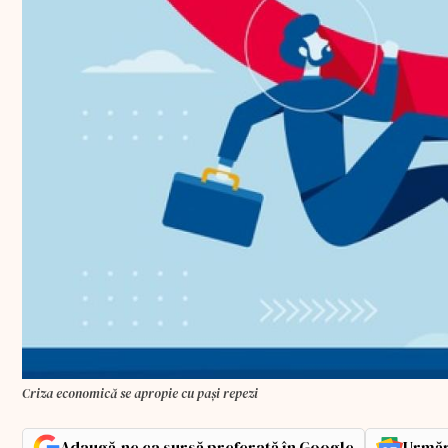
Criza economică se apropie cu pași repezi
Adaugă-ne ca sursă preferată în Google
Urmăr