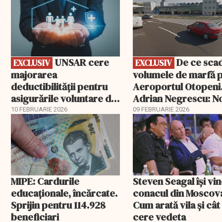
UNSAR cere
De ce scad
EXCLUSIV
EXCLUSIV
majorarea
volumele de marfă 
deductibilității pentru
Aeroportul Otopeni
asigurările voluntare de
Adrian Negrescu: N
sănătate
exemplu de politică
10 FEBRUARIE 2026
09 FEBRUARIE 2026
fiscală cu efecte lim
MIPE: Cardurile
Steven Seagal își vi
educaţionale, încărcate.
conacul din Moscov
Sprijin pentru 114.928
Cum arată vila și cât
beneficiari
cere vedeta