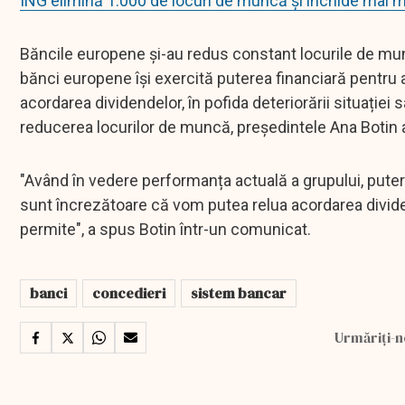
ING elimină 1.000 de locuri de muncă și închide mai 
Băncile europene și-au redus constant locurile de munc
bănci europene își exercită puterea financiară pentru 
acordarea dividendelor, în pofida deteriorării situației 
reducerea locurilor de muncă, președintele Ana Botin a 
"Având în vedere performanța actuală a grupului, puterea 
sunt încrezătoare că vom putea relua acordarea divide
permite", a spus Botin într-un comunicat.
banci
concedieri
sistem bancar
Urmăriți-n