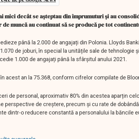
i mici decât se așteptau din împrumuturi și au consolid
lor de muncă au continuat să se producă pe tot continent
dieze până la 2.000 de angajați din Polonia. Lloyds Ban
070 de joburi, în special la unitățile sale de tehnologie și 
die 1.000 de angajați până la sfârșitul anului 2021.
l în acest an la 75.368, conform cifrelor compilate de Blo
ceri de personal, aproximativ 80% din acestea aparțin cel
ne perspective de creștere, precum și cu rate de dobândă 
nte dintr-o reducere constantă a personalului la băncile 