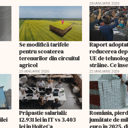
tratamentul în
28 IANUARIE 2026
funcționeze
Se modifică tarifele
Raport adoptat
pentru scoaterea
reducerea dep
terenurilor din circuitul
UE de tehnolog
agricol
străine. Ce în
acest lucru
25 IANUARIE 2026
22 IANUARIE 2026
Prăpastie salarială:
România, pierd
ilei
12.931 lei în IT vs 3.403
jumătate de mi
lei în HoReCa
euro în 2025, d