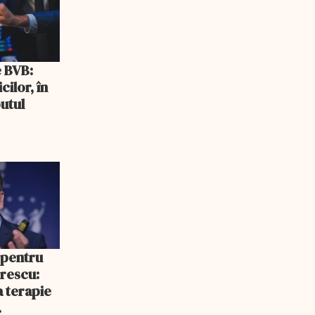
e BVB:
cilor, în
utul
 pentru
rescu:
a terapie