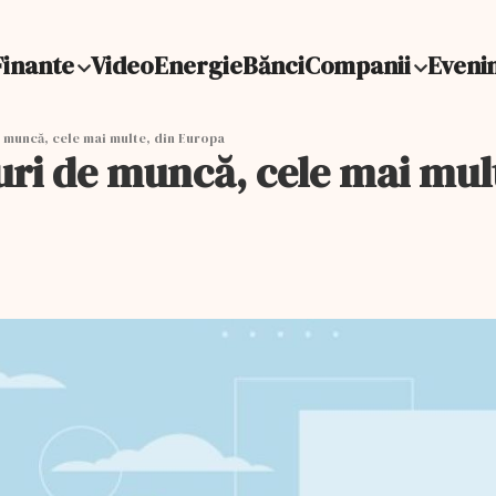
Finante
Video
Energie
Bănci
Companii
Eveni
 muncă, cele mai multe, din Europa
uri de muncă, cele mai mul