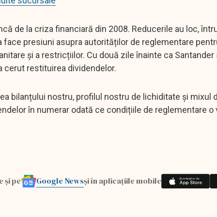
multe sucursale
ă de la criza financiară din 2008. Reducerile au loc, într
a face presiuni asupra autorităților de reglementare pentr
sanitare și a restricțiilor. Cu două zile înainte ca Santande
cerut restituirea dividendelor.
bilanțului nostru, profilul nostru de lichiditate și mixul d
ndelor în numerar odată ce condițiile de reglementare o 
Google News
e și pe
și în aplicațiile mobile