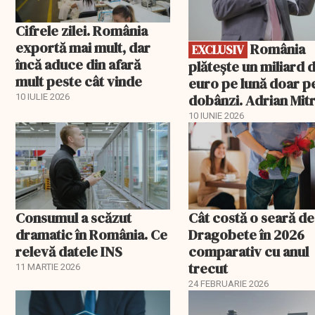
Cifrele zilei. România
exportă mai mult, dar
România
EXCLUSIV
încă aduce din afară
plătește un miliard 
mult peste cât vinde
euro pe lună doar p
dobânzi. Adrian Mitr
10 IULIE 2026
O datorie publică
10 IUNIE 2026
„insurmontabilă”
Consumul a scăzut
Cât costă o seară de
dramatic în România. Ce
Dragobete în 2026
relevă datele INS
comparativ cu anul
trecut
11 MARTIE 2026
24 FEBRUARIE 2026
EXCLUSIV
EXCLUSIV