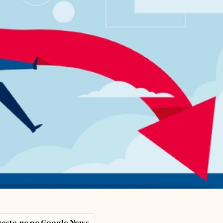
ește-ne pe Google News