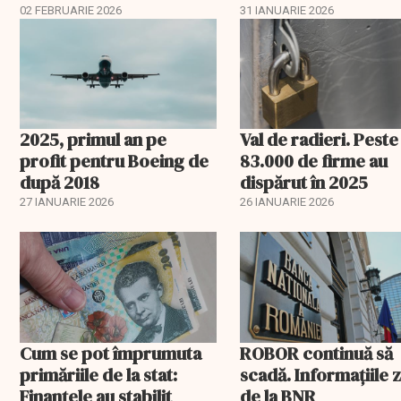
02 FEBRUARIE 2026
31 IANUARIE 2026
2025, primul an pe
Val de radieri. Peste
profit pentru Boeing de
83.000 de firme au
după 2018
dispărut în 2025
27 IANUARIE 2026
26 IANUARIE 2026
Cum se pot împrumuta
ROBOR continuă să
primăriile de la stat:
scadă. Informaţiile z
Finanțele au stabilit
de la BNR