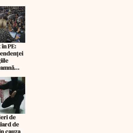
cepe să
 în PE:
endenței
iile
seamnă
eri de
liard de
in cauza