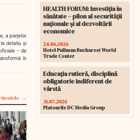
HEALTH FORUM: Investiția în
sănătate – pilon al securității
naționale și al dezvoltării
economice
e, a piețelor
a detaliu și
24.06.2026
Hotel Pullman Bucharest World
oficiale – de
Trade Center
transformă în
Educația rutieră, disciplină
obligatorie indiferent de
vârstă
rticolele
31.07.2026
Platourile DC Media Group