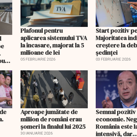
Plafonul pentru
Start pozitiv p
aplicarea sistemului TVA
Majoritatea indi
la încasare, majorat la 5
creştere la deb
pe
milioane de lei
şedinţei
.
ou
05 FEBRUARIE 2026
03 FEBRUARIE 2026
itate
nde
Aproape jumătate de
Semnal pozitiv
a.
miliion de români erau
economie. Neg
șomeri la finalul lui 2025
România este l
intensivă, dar
30 IANUARIE 2026