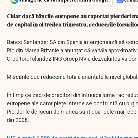
Chiar dacă băncile europene au raportat pierderi ma
de capital în al treilea trimestru, reducerile locuri
Banco Santander SA din Spania intenționează să conce
Plc din Marea Britanie a anunțat că va tăia aproximativ 1.
Creditorul olandez ING Groep NV a dezvăluitcă va conce
Miscările duc reducerile totale anunțate la nivel globa
În timp ce zeci de creditori din întreaga lume fac redu
europene ale căror piețe interne se confruntă cu puți
Pierderile de locuri de muncă sunt doar cele mai rece
din 2008.