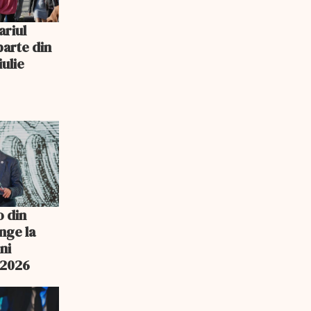
ariul
parte din
iulie
o din
nge la
ni
n 2026