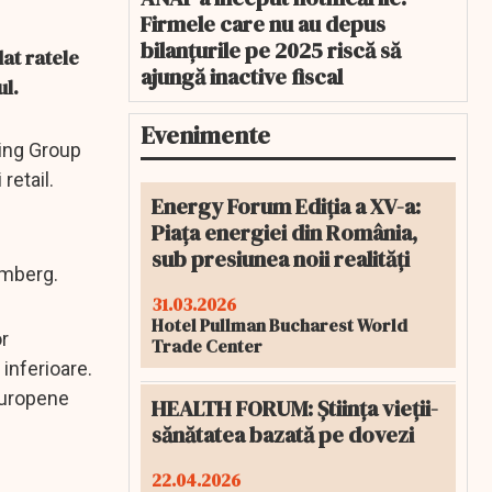
Firmele care nu au depus
bilanțurile pe 2025 riscă să
at ratele
ajungă inactive fiscal
ul.
Evenimente
king Group
retail.
Energy Forum Ediția a XV-a:
Piața energiei din România,
sub presiunea noii realități
omberg.
31.03.2026
Hotel Pullman Bucharest World
or
Trade Center
inferioare.
europene
HEALTH FORUM: Știința vieții-
sănătatea bazată pe dovezi
22.04.2026