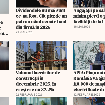
Dividendele nu mai sunt
Angajații pe sal
ce-au fost. Cât pierde un
minim pierd o 
patron când scoate bani
facilități de la 1 
de
din firmă în 2026
e
18 MAI 2026
oi:
21 MAI 2026
Volumul lucrărilor de
APIA: Piața aut
construcții în
România va aju
decembrie 2025, în
110.000 de mași
creștere cu 37,2%
electrificate î
22 FEBRUARIE 2026
12 FEBRUARIE 2026