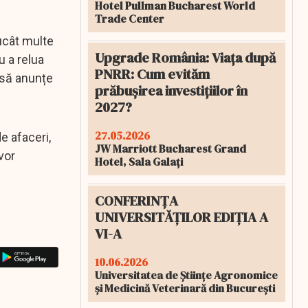
Hotel Pullman Bucharest World
Trade Center
ucât multe
Upgrade România: Viața după
u a relua
PNRR: Cum evităm
r să anunțe
prăbușirea investițiilor în
2027?
27.05.2026
e afaceri,
JW Marriott Bucharest Grand
vor
Hotel, Sala Galați
CONFERINȚA
UNIVERSITĂȚILOR EDIȚIA A
VI-A
10.06.2026
Universitatea de Științe Agronomice
și Medicină Veterinară din București