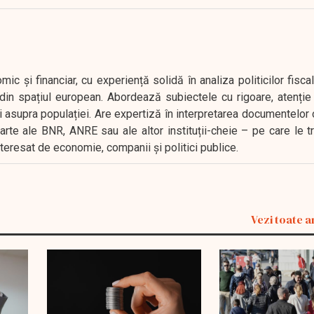
 și financiar, cu experiență solidă în analiza politicilor fiscal
in spațiul european. Abordează subiectele cu rigoare, atenție l
i asupra populației. Are expertiză în interpretarea documentelor 
oarte ale BNR, ANRE sau ale altor instituții-cheie – pe care le 
interesat de economie, companii și politici publice.
Vezi toate a