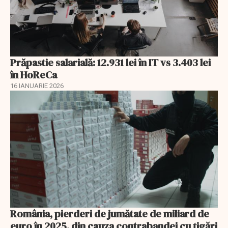
Prăpastie salarială: 12.931 lei în IT vs 3.403 lei
în HoReCa
16 IANUARIE 2026
România, pierderi de jumătate de miliard de
euro în 2025, din cauza contrabandei cu ţigări