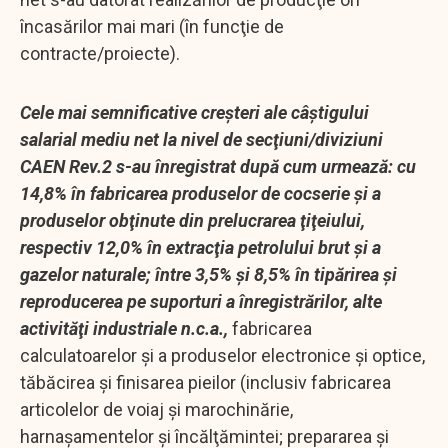
încasărilor mai mari (în funcţie de
contracte/proiecte).
Cele mai semnificative creşteri ale câştigului
salarial mediu net la nivel de secţiuni/diviziuni
CAEN Rev.2 s-au înregistrat după cum urmează: cu
14,8% în fabricarea produselor de cocserie şi a
produselor obţinute din prelucrarea ţiţeiului,
respectiv 12,0% în extracţia petrolului brut şi a
gazelor naturale; între 3,5% şi 8,5% în tipărirea şi
reproducerea pe suporturi a înregistrărilor, alte
activităţi industriale n.c.a.,
fabricarea
calculatoarelor şi a produselor electronice şi optice,
tăbăcirea şi finisarea pieilor (inclusiv fabricarea
articolelor de voiaj şi marochinărie,
harnaşamentelor şi încălţămintei; prepararea şi