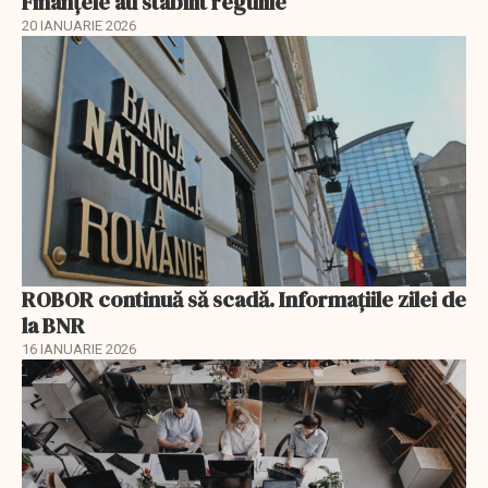
Finanțele au stabilit regulile
20 IANUARIE 2026
ROBOR continuă să scadă. Informaţiile zilei de
la BNR
16 IANUARIE 2026