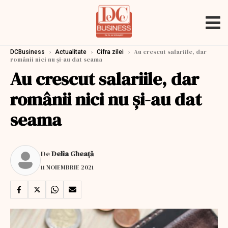
›
›
›
Au crescut salariile, dar
DCBusiness
Actualitate
Cifra zilei
românii nici nu și-au dat seama
Au crescut salariile, dar
românii nici nu și-au dat
seama
De
Delia Gheață
11 NOIEMBRIE 2021