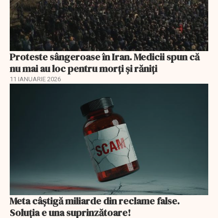
Proteste sângeroase în Iran. Medicii spun că
nu mai au loc pentru morți și răniți
11 IANUARIE 2026
Meta câștigă miliarde din reclame false.
Soluția e una suprinzătoare!