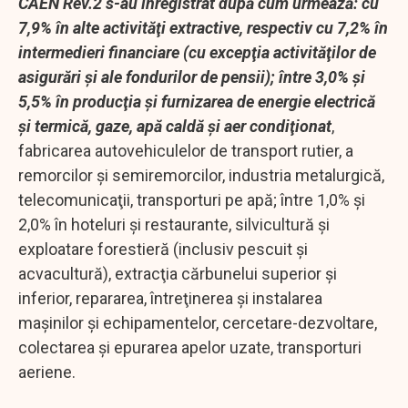
CAEN Rev.2 s-au înregistrat după cum urmează: cu
7,9% în alte activităţi extractive, respectiv cu 7,2% în
intermedieri financiare (cu excepţia activităţilor de
asigurări şi ale fondurilor de pensii); între 3,0% şi
5,5% în producţia şi furnizarea de energie electrică
şi termică, gaze, apă caldă şi aer condiţionat
,
fabricarea autovehiculelor de transport rutier, a
remorcilor şi semiremorcilor, industria metalurgică,
telecomunicaţii, transporturi pe apă; între 1,0% şi
2,0% în hoteluri şi restaurante, silvicultură şi
exploatare forestieră (inclusiv pescuit şi
acvacultură), extracţia cărbunelui superior şi
inferior, repararea, întreţinerea şi instalarea
maşinilor şi echipamentelor, cercetare-dezvoltare,
colectarea şi epurarea apelor uzate, transporturi
aeriene.