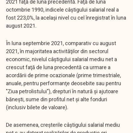
2021 faţă de luna precedentă. Faţă de luna
octombrie 1990, indicele câştigului salarial real a
fost 223,0%, la acelaşi nivel cu cel înregistrat în luna
august 2021.
În luna septembrie 2021, comparativ cu august
2021, în majoritatea activităţilor din sectorul
economic, nivelul câştigului salarial mediu net a
crescut faţă de luna precedentă ca urmare a
acordării de prime ocazionale (prime trimestriale,
anuale, pentru performanţe deosebite sau pentru
"Ziua petrolistului"), drepturi în natură şi ajutoare
băneşti, sume din profitul net şi alte fonduri
(inclusiv bilete de valoare).
De asemenea, creşterile câştigului salarial mediu
net s-au datorat realizărilor de producţie ori