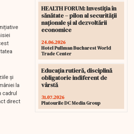
HEALTH FORUM: Investiția în
sănătate – pilon al securității
naționale și al dezvoltării
ițiative
economice
isiei
24.06.2026
cest
Hotel Pullman Bucharest World
itatea
Trade Center
Educația rutieră, disciplină
obligatorie indiferent de
ile și
vârstă
mâniei la
n cadrul
31.07.2026
ct direct
Platourile DC Media Group