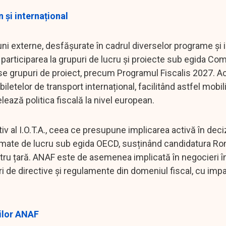
 și internațional
i externe, desfășurate în cadrul diverselor programe și in
participarea la grupuri de lucru și proiecte sub egida Com
se grupuri de proiect, precum Programul Fiscalis 2027. A
letelor de transport internațional, facilitând astfel mobil
elează politica fiscală la nivel european.
l I.O.T.A., ceea ce presupune implicarea activă în decizi
a formate de lucru sub egida OECD, susținând candidatura Ro
ntru țară. ANAF este de asemenea implicată în negocieri î
i de directive și regulamente din domeniul fiscal, cu impa
ților ANAF