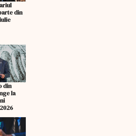
ariul
parte din
iulie
o din
nge la
ni
n 2026