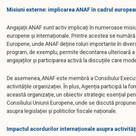
Misiuni externe: implicarea ANAF în cadrul european
Angajații ANAF sunt activ implicați în numeroase misiun
europene și internaționale. Printre acestea se numără 
Europene, unde ANAF deține roluri importante în diver
program, de exemplu, permite decontarea ulterioară a bi
angajaților și participarea activă la discuțiile care mod
De asemenea, ANAF este membră a Consiliului Executiv a
activitățile organizației. În plus, Agenția participă l
această organizație, un obiectiv strategic esențial pe
Consiliului Uniunii Europene, unde se discută propuner
asupra legislației și politicilor fiscale naționale.
Impactul acordurilor internaționale asupra activită