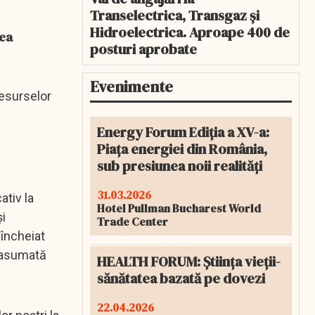
Transelectrica, Transgaz și
Hidroelectrica. Aproape 400 de
rea
posturi aprobate
Evenimente
resurselor
Energy Forum Ediția a XV-a:
Piața energiei din România,
sub presiunea noii realități
31.03.2026
ativ la
Hotel Pullman Bucharest World
și
Trade Center
 încheiat
ă asumată
HEALTH FORUM: Știința vieții-
sănătatea bazată pe dovezi
22.04.2026