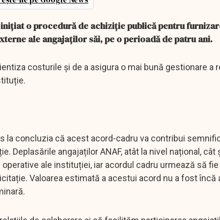
nițiat o procedură de achiziție publică pentru furniza
xterne ale angajaților săi, pe o perioadă de patru ani.
ientiza costurile și de a asigura o mai bună gestionare a 
ituție.
ns la concluzia că acest acord-cadru va contribui semnific
e. Deplasările angajaților ANAF, atât la nivel național, cât 
e operative ale instituției, iar acordul cadru urmează să fie
licitație. Valoarea estimată a acestui acord nu a fost înc
iminară.