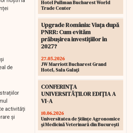
r noștri la
Hotel Pullman Bucharest World
Trade Center
nței
Upgrade România: Viața după
PNRR: Cum evităm
prăbușirea investițiilor în
2027?
27.05.2026
și
JW Marriott Bucharest Grand
eal de
Hotel, Sala Galați
CONFERINȚA
UNIVERSITĂȚILOR EDIȚIA A
trațiilor
VI-A
amul
e activități
10.06.2026
rare și
Universitatea de Științe Agronomice
și Medicină Veterinară din București