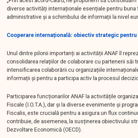
„Prin acest acord-cadru, ne propunem să consolidăm rela
diverse activități internaționale esențiale pentru buna 
administrative și a schimbului de informații la nivel eu
Cooperare internațională: obiectiv strategic pentr
Unul dintre pilonii importanți ai activității ANAF îl rep
consolidarea relațiilor de colaborare cu partenerii săi tr
intensificarea colaborării cu organizațiile internațion
informații și pentru a participa activ la procesul deciz
Participarea funcționarilor ANAF la activitățile organi
Fiscale (I.O.T.A.), dar și la diverse evenimente și pro
Fiscalis, este crucială pentru a asigura un flux contin
contribuie, de asemenea, la susținerea obiectivului st
Dezvoltare Economică (OECD).