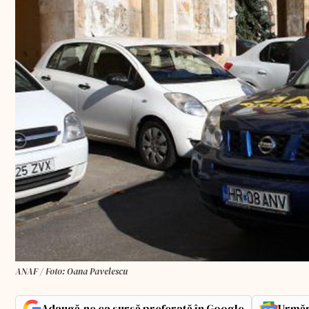
ANAF / Foto: Oana Pavelescu
Adaugă-ne ca sursă preferată în Google
Urmăr