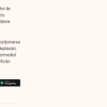
ilor de
tru
idarea
hiziționarea
eplasări,
termediul
ficări