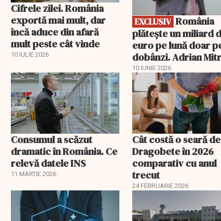
Cifrele zilei. România
exportă mai mult, dar
România
EXCLUSIV
încă aduce din afară
plătește un miliard 
mult peste cât vinde
euro pe lună doar p
dobânzi. Adrian Mitr
10 IULIE 2026
O datorie publică
10 IUNIE 2026
„insurmontabilă”
Consumul a scăzut
Cât costă o seară de
dramatic în România. Ce
Dragobete în 2026
relevă datele INS
comparativ cu anul
trecut
11 MARTIE 2026
24 FEBRUARIE 2026
EXCLUSIV
EXCLUSIV