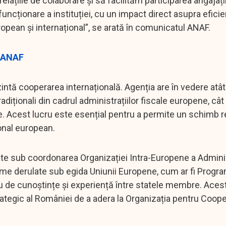
țiile de colaborare și să facilităm participarea angajațilo
funcționare a instituției, cu un impact direct asupra eficie
ropean și internațional”, se arată în comunicatul ANAF.
u ANAF
rezintă cooperarea internațională. Agenția are în vedere atât
adiționali din cadrul administrațiilor fiscale europene, cât 
ale. Acest lucru este esențial pentru a permite un schimb r
ional european.
zate sub coordonarea Organizației Intra-Europene a Adminis
grame derulate sub egida Uniunii Europene, cum ar fi Progr
uu de cunoștințe și experiență între statele membre. Acest
rategic al României de a adera la Organizația pentru Coope