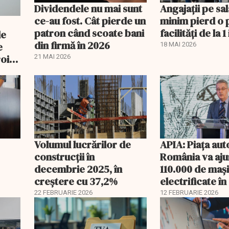
Dividendele nu mai sunt
Angajații pe sal
ce-au fost. Cât pierde un
minim pierd o 
patron când scoate bani
facilități de la 1 
de
din firmă în 2026
e
18 MAI 2026
oi:
21 MAI 2026
Volumul lucrărilor de
APIA: Piața aut
construcții în
România va aju
decembrie 2025, în
110.000 de mași
creștere cu 37,2%
electrificate î
22 FEBRUARIE 2026
12 FEBRUARIE 2026