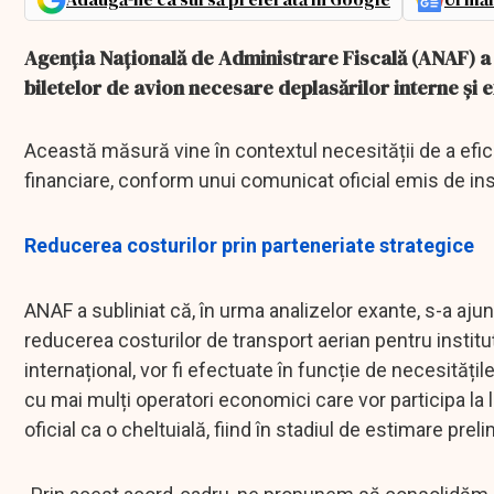
Agenția Națională de Administrare Fiscală (ANAF) a i
biletelor de avion necesare deplasărilor interne și e
Această măsură vine în contextul necesității de a efic
financiare, conform unui comunicat oficial emis de inst
Reducerea costurilor prin parteneriate strategice
ANAF a subliniat că, în urma analizelor exante, s-a aju
reducerea costurilor de transport aerian pentru instituți
internațional, vor fi efectuate în funcție de necesitățil
cu mai mulți operatori economici care vor participa la 
oficial ca o cheltuială, fiind în stadiul de estimare prel