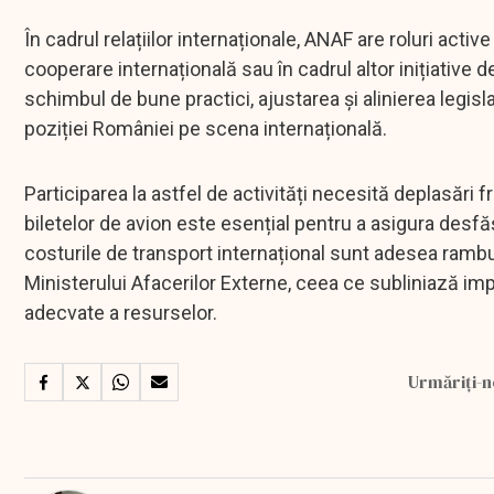
În cadrul relațiilor internaționale, ANAF are roluri activ
cooperare internațională sau în cadrul altor inițiative d
schimbul de bune practici, ajustarea și alinierea legisl
poziției României pe scena internațională.
Participarea la astfel de activități necesită deplasări 
biletelor de avion este esențial pentru a asigura desfă
costurile de transport internațional sunt adesea rambur
Ministerului Afacerilor Externe, ceea ce subliniază impo
adecvate a resurselor.
Urmăriți-n