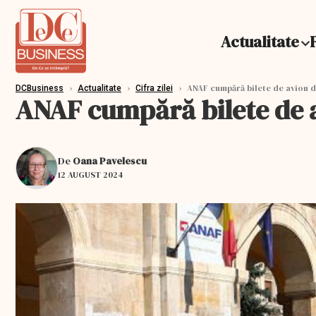
Actualitate
›
›
›
ANAF cumpără bilete de avion de
DCBusiness
Actualitate
Cifra zilei
ANAF cumpără bilete de a
De
Oana Pavelescu
12 AUGUST 2024