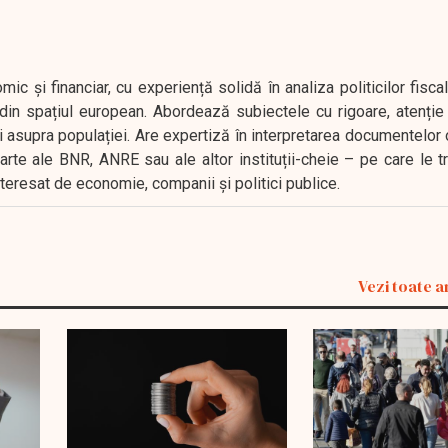
 și financiar, cu experiență solidă în analiza politicilor fiscal
in spațiul european. Abordează subiectele cu rigoare, atenție l
i asupra populației. Are expertiză în interpretarea documentelor 
oarte ale BNR, ANRE sau ale altor instituții-cheie – pe care le 
interesat de economie, companii și politici publice.
Vezi toate a