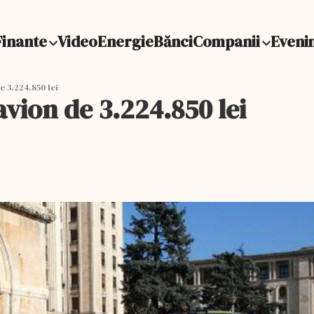
Finante
Video
Energie
Bănci
Companii
Eveni
 3.224.850 lei
vion de 3.224.850 lei