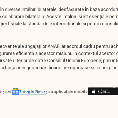
e în diverse întâlniri bilaterale, desfășurate în baza acordur
e colaborare bilaterală. Aceste întâlniri sunt esențiale pen
ației fiscale la standardele internaționale și pentru consol
frecvente ale angajaților ANAF, iar acordul cadru pentru ac
șurarea eficientă a acestor misiuni. În contextul acestor d
sate ulterior de către Consiliul Uniunii Europene, prin in
rtanța unei gestionări financiare riguroase și a unei plani
Google News
e și pe
și în aplicațiile mobile