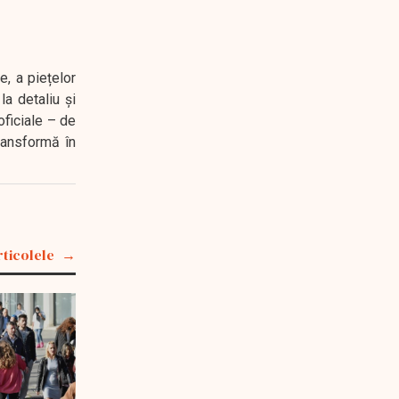
e, a piețelor
a detaliu și
oficiale – de
transformă în
rticolele