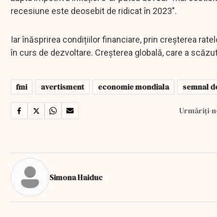
recesiune este deosebit de ridicat în 2023".
Iar înăsprirea condițiilor financiare, prin creșterea rat
în curs de dezvoltare. Creșterea globală, care a scăzut
fmi
avertisment
economie mondiala
semnal d
Urmăriți-n
Simona Haiduc