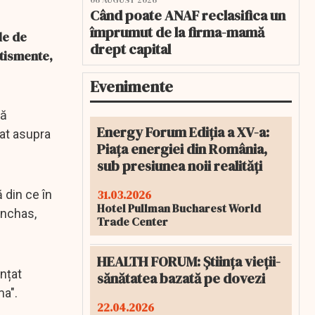
06 AUGUST 2026
Când poate ANAF reclasifica un
împrumut de la firma-mamă
le de
drept capital
rtismente,
Evenimente
pă
Energy Forum Ediția a XV-a:
zat asupra
Piața energiei din România,
sub presiunea noii realități
31.03.2026
 din ce în
Hotel Pullman Bucharest World
inchas,
Trade Center
HEALTH FORUM: Știința vieții-
unțat
sănătatea bazată pe dovezi
ma".
22.04.2026