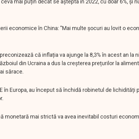
 ceva mai puțin decât se aștepta în 2022, cu doar 6%, și n
eșterii economice în China: "Mai multe șocuri au lovit o ec
preconizează că inflația va ajunge la 8,3% în acest an la n
ăzboiul din Ucraina a dus la creșterea prețurilor la aliment
ai sărace.
 în Europa, au început să închidă robinetul de lichidități 
r.
tică monetară mai strictă va avea inevitabil costuri econom