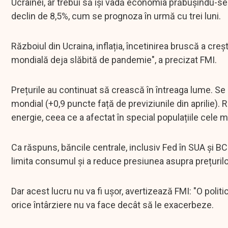
Ucrainei, ar trebui să își vadă economia prăbușindu-se
declin de 8,5%, cum se prognoza în urmă cu trei luni.
Războiul din Ucraina, inflația, încetinirea bruscă a cr
mondială deja slăbită de pandemie", a precizat FMI.
Prețurile au continuat să crească în întreaga lume. Se 
mondial (+0,9 puncte față de previziunile din aprilie). R
energie, ceea ce a afectat în special populațiile cele m
Ca răspuns, băncile centrale, inclusiv Fed în SUA și BCE
limita consumul și a reduce presiunea asupra prețurilo
Dar acest lucru nu va fi ușor, avertizează FMI: "O poli
orice întârziere nu va face decât să le exacerbeze.