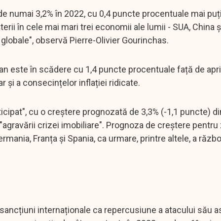
i, de numai 3,2% în 2022, cu 0,4 puncte procentuale mai pu
șterii în cele mai mari trei economii ale lumii - SUA, China 
globale", observă Pierre-Olivier Gourinchas.
este în scădere cu 1,4 puncte procentuale față de aprili
r și a consecințelor inflației ridicate.
nticipat", cu o creștere prognozată de 3,3% (-1,1 puncte) d
a "agravării crizei imobiliare". Prognoza de creștere pentr
rmania, Franța și Spania, ca urmare, printre altele, a războ
e sancțiuni internaționale ca repercusiune a atacului său 