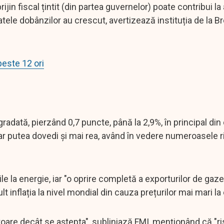
rijin fiscal țintit (din partea guvernelor) poate contribui l
 ratele dobânzilor au crescut, avertizează instituția de la B
este 12 ori
radată, pierzând 0,7 puncte, până la 2,9%, în principal din
 s-ar putea dovedi și mai rea, având în vedere numeroasele r
le la energie, iar "o oprire completă a exporturilor de gaze
inflația la nivel mondial din cauza prețurilor mai mari la 
itoare decât se aștepta", subliniază FMI, menționând că "r