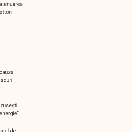
a atenuarea
retton
 cauza
iscuri
 rusești
energie".
iscul de