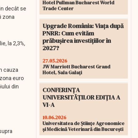
Hotel Pullman Bucharest World
Trade Center
țin decât se
și zona
Upgrade România: Viața după
PNRR: Cum evităm
prăbușirea investițiilor în
e, la 2,3%,
2027?
27.05.2026
JW Marriott Bucharest Grand
in cauza
Hotel, Sala Galați
u zona euro
iului din
CONFERINȚA
UNIVERSITĂȚILOR EDIȚIA A
VI-A
10.06.2026
Universitatea de Științe Agronomice
și Medicină Veterinară din București
asupra