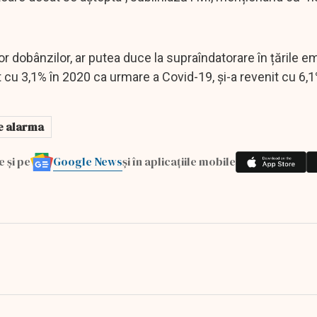
elor dobânzilor, ar putea duce la supraîndatorare în țările 
 cu 3,1% în 2020 ca urmare a Covid-19, și-a revenit cu 6,1
e alarma
Google News
e și pe
și în aplicațiile mobile