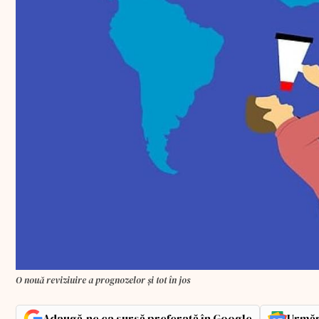
O nouă reviziuire a prognozelor și tot în jos
Adaugă-ne ca sursă preferată în Google
Urmăr