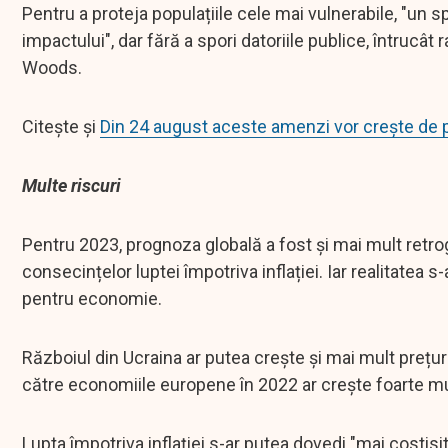
Pentru a proteja populațiile cele mai vulnerabile, "un sp
impactului", dar fără a spori datoriile publice, întrucât
Woods.
Citește și
Din 24 august aceste amenzi vor crește de p
Multe riscuri
Pentru 2023, prognoza globală a fost și mai mult retrog
consecințelor luptei împotriva inflației. Iar realitatea
pentru economie.
Războiul din Ucraina ar putea crește și mai mult prețuri
către economiile europene în 2022 ar crește foarte mult 
Lupta împotriva inflației s-ar putea dovedi "mai costis