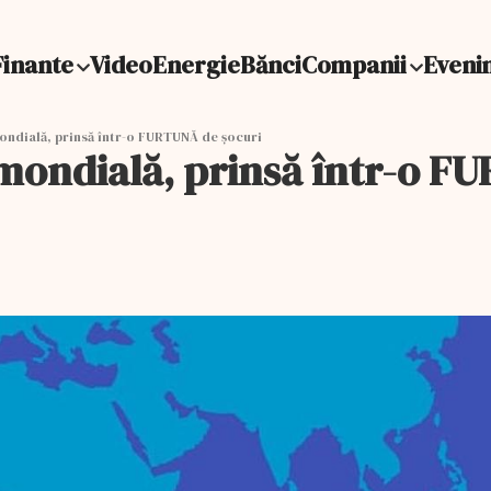
Finante
Video
Energie
Bănci
Companii
Eveni
ondială, prinsă într-o FURTUNĂ de șocuri
mondială, prinsă într-o F