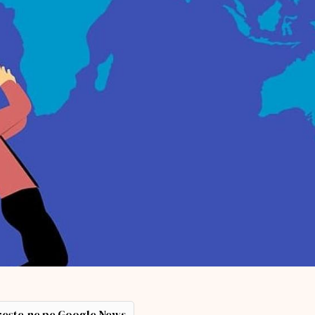
ește-ne pe Google News