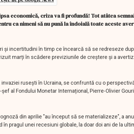
ipsa economică, criza va fi profundă! Tot atâtea semna
pentru ca nimeni să nu pună la îndoială toate aceste ave
i și incertitudini în timp ce încearcă să se redreseze du
izuit marți în scădere previziunile de creștere și a averti
invaziei rusești în Ucraina, se confruntă cu o perspectivă
șef al Fondului Monetar Internațional, Pierre-Olivier Gour
prognoză din aprilie "au început să se materializeze", a an
d în pragul unei recesiuni globale, la doar doi ani de la ulti