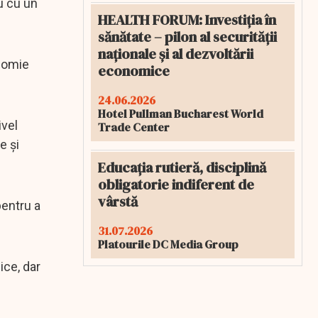
u cu un
HEALTH FORUM: Investiția în
sănătate – pilon al securității
naționale și al dezvoltării
onomie
economice
24.06.2026
Hotel Pullman Bucharest World
ivel
Trade Center
e și
Educația rutieră, disciplină
obligatorie indiferent de
vârstă
pentru a
31.07.2026
Platourile DC Media Group
ice, dar