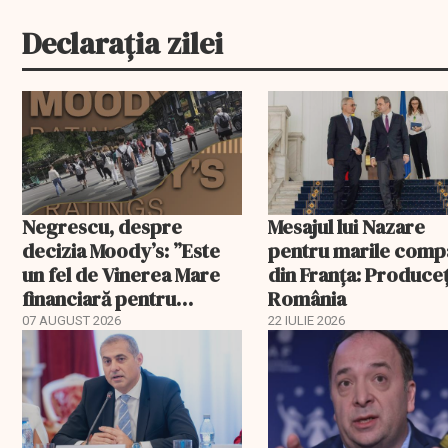
Declarația zilei
Negrescu, despre
Mesajul lui Nazare
decizia Moody’s: ”Este
pentru marile comp
un fel de Vinerea Mare
din Franța: Produceț
financiară pentru
România
România”. Miza nu se
07 AUGUST 2026
22 IULIE 2026
EXCLUSIV
încheie în această seară