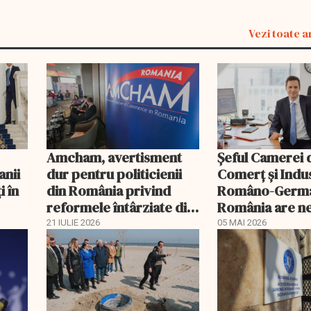
Vezi toate a
Amcham, avertisment
Șeful Camerei 
anii
dur pentru politicienii
Comerț și Indu
i în
din România privind
Româno-Germa
reformele întârziate din
România are n
PNRR
urgent de un n
21 IULIE 2026
05 MAI 2026
guvern