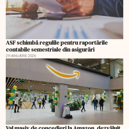
ASF schimbă regulile pentru raportările
contabile semestriale din asigurări
29 IANUARIE 2026
Val masiv de concedieri la Amazon, dezvăluit