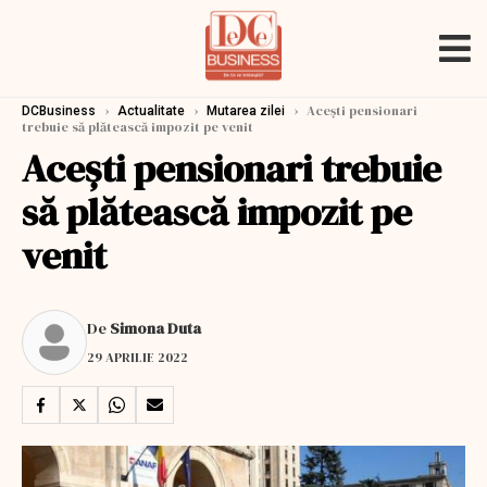
›
›
›
Acești pensionari
DCBusiness
Actualitate
Mutarea zilei
trebuie să plătească impozit pe venit
Acești pensionari trebuie
să plătească impozit pe
venit
De
Simona Duta
29 APRILIE 2022