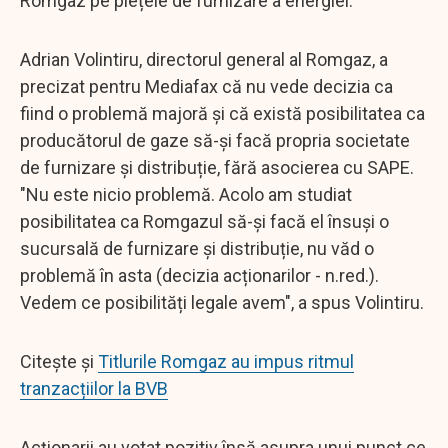
Romgaz pe piețele de furnizare a energiei.
Adrian Volintiru, directorul general al Romgaz, a
precizat pentru Mediafax că nu vede decizia ca
fiind o problemă majoră și că există posibilitatea ca
producătorul de gaze să-și facă propria societate
de furnizare și distribuție, fără asocierea cu SAPE.
"Nu este nicio problemă. Acolo am studiat
posibilitatea ca Romgazul să-și facă el însuși o
sucursală de furnizare și distribuție, nu văd o
problemă în asta (decizia acționarilor - n.red.).
Vedem ce posibilități legale avem", a spus Volintiru.
Citește și
Titlurile Romgaz au impus ritmul
tranzacțiilor la BVB
Acționarii au votat pozitiv însă asupra unui punct ce