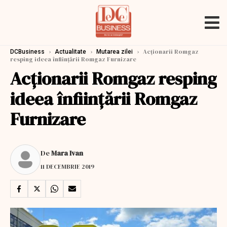
›
›
›
Acționarii Romgaz
DCBusiness
Actualitate
Mutarea zilei
resping ideea înființării Romgaz Furnizare
Acționarii Romgaz resping
ideea înființării Romgaz
Furnizare
De
Mara Ivan
11 DECEMBRIE 2019