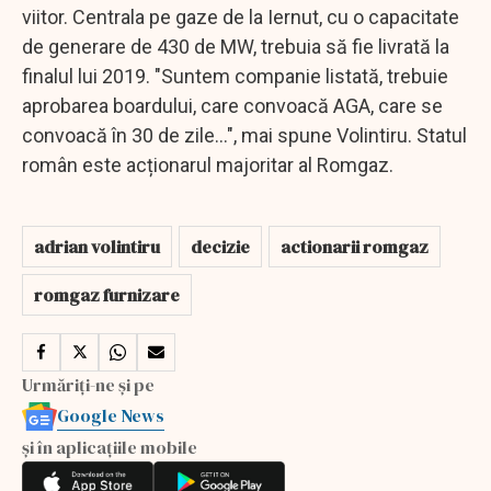
viitor. Centrala pe gaze de la Iernut, cu o capacitate
de generare de 430 de MW, trebuia să fie livrată la
finalul lui 2019. "Suntem companie listată, trebuie
aprobarea boardului, care convoacă AGA, care se
convoacă în 30 de zile…", mai spune Volintiru. Statul
român este acționarul majoritar al Romgaz.
adrian volintiru
decizie
actionarii romgaz
romgaz furnizare
Urmăriți-ne și pe
Google News
și în aplicațiile mobile