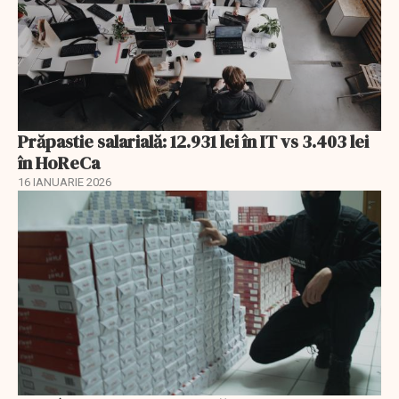
Prăpastie salarială: 12.931 lei în IT vs 3.403 lei
în HoReCa
16 IANUARIE 2026