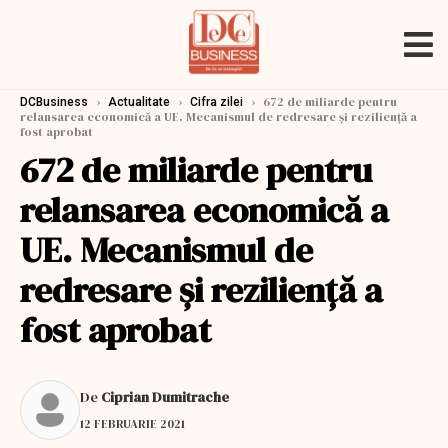
›
›
›
672 de miliarde pentru
DCBusiness
Actualitate
Cifra zilei
relansarea economică a UE. Mecanismul de redresare şi rezilienţă a
fost aprobat
672 de miliarde pentru
relansarea economică a
UE. Mecanismul de
redresare şi rezilienţă a
fost aprobat
De
Ciprian Dumitrache
12 FEBRUARIE 2021