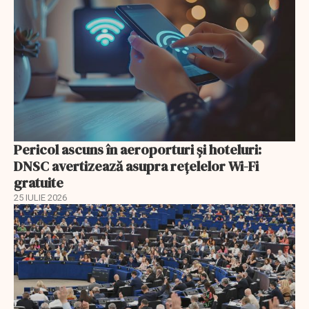
Pericol ascuns în aeroporturi și hoteluri:
DNSC avertizează asupra rețelelor Wi-Fi
gratuite
25 IULIE 2026