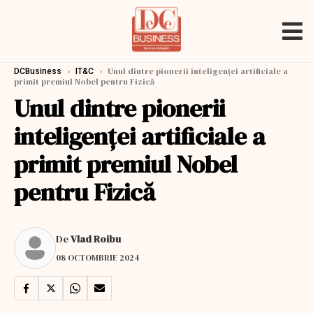
›
›
Unul dintre pionerii inteligenței artificiale a
DCBusiness
IT&C
primit premiul Nobel pentru Fizică
Unul dintre pionerii
inteligenței artificiale a
primit premiul Nobel
pentru Fizică
De
Vlad Roibu
08 OCTOMBRIE 2024