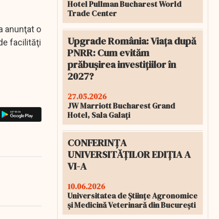
Hotel Pullman Bucharest World
Trade Center
a anunţat o
Upgrade România: Viața după
e facilităţi
PNRR: Cum evităm
prăbușirea investițiilor în
2027?
27.05.2026
JW Marriott Bucharest Grand
Hotel, Sala Galați
CONFERINȚA
UNIVERSITĂȚILOR EDIȚIA A
VI-A
10.06.2026
Universitatea de Științe Agronomice
și Medicină Veterinară din București