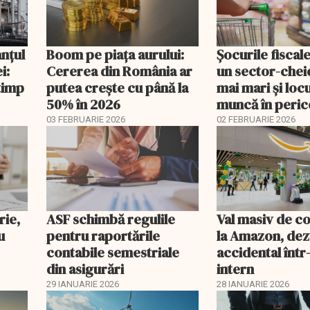
anțul
Boom pe piața aurului:
Șocurile fiscal
i:
Cererea din România ar
un sector-cheie
timp
putea crește cu până la
mai mari și loc
50% în 2026
muncă în peric
03 FEBRUARIE 2026
02 FEBRUARIE 2026
rie,
ASF schimbă regulile
Val masiv de c
u
pentru raportările
la Amazon, dez
contabile semestriale
accidental într
din asigurări
intern
29 IANUARIE 2026
28 IANUARIE 2026