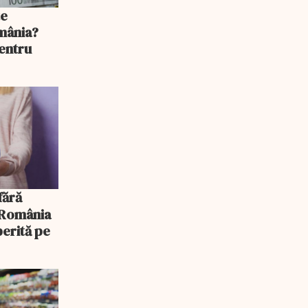
te
mânia?
pentru
, România
erită pe