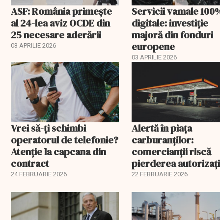
ASF: România primește
Servicii vamale 100
al 24-lea aviz OCDE din
digitale: investiție
25 necesare aderării
majoră din fonduri
europene
03 APRILIE 2026
03 APRILIE 2026
Vrei să-ți schimbi
Alertă în piața
operatorul de telefonie?
carburanților:
Atenție la capcana din
comercianții riscă
contract
pierderea autorizați
înainte de 1 martie. 
24 FEBRUARIE 2026
22 FEBRUARIE 2026
spune șeful ANAF