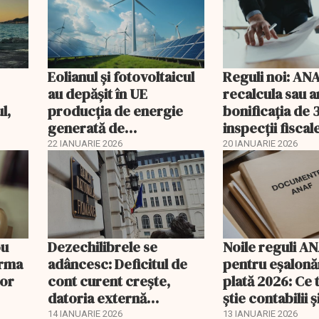
Eolianul și fotovoltaicul
Reguli noi: AN
au depășit în UE
recalcula sau a
l,
producția de energie
bonificația de
generată de
inspecții fiscal
veni
combustibilii fosili
22 IANUARIE 2026
20 IANUARIE 2026
ou
Dezechilibrele se
Noile reguli A
orma
adâncesc: Deficitul de
pentru eşalonăr
lor
cont curent crește,
plată 2026: Ce 
datoria externă
știe contabilii ș
explodează
14 IANUARIE 2026
13 IANUARIE 2026