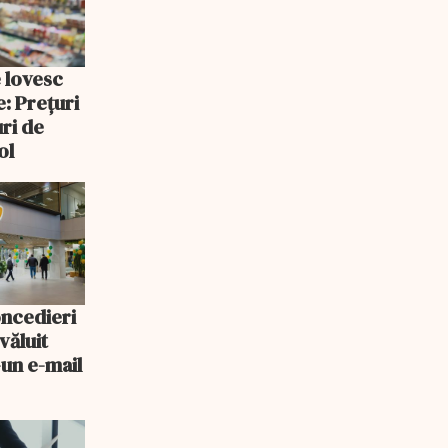
e lovesc
: Prețuri
uri de
ol
oncedieri
văluit
-un e-mail