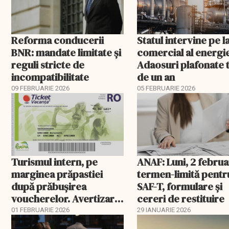
Reforma conducerii
Statul intervine pe l
BNR: mandate limitate și
comercial al energie
reguli stricte de
Adaosuri plafonate 
incompatibilitate
de un an
09 FEBRUARIE 2026
05 FEBRUARIE 2026
Turismul intern, pe
ANAF: Luni, 2 februa
marginea prăpastiei
termen-limită pentr
după prăbușirea
SAF-T, formulare și
voucherelor. Avertizare
cereri de restituire
ANAT
01 FEBRUARIE 2026
29 IANUARIE 2026