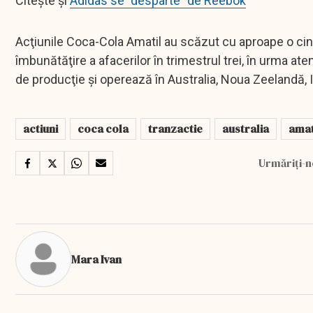
Citește și
Adidas se "desparte" de Reebok
Acţiunile Coca-Cola Amatil au scăzut cu aproape o cinc
îmbunătăţire a afacerilor în trimestrul trei, în urma aten
de producţie şi operează în Australia, Noua Zeelandă,
actiuni
coca cola
tranzactie
australia
amat
Urmăriți-n
Mara Ivan