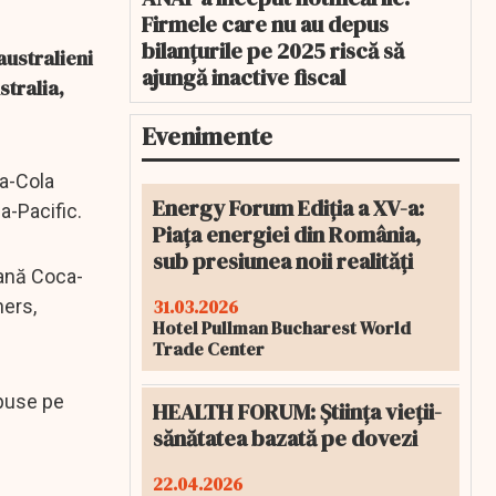
Firmele care nu au depus
bilanțurile pe 2025 riscă să
australieni
ajungă inactive fiscal
stralia,
Evenimente
a-Cola
Energy Forum Ediția a XV-a:
a-Pacific.
Piața energiei din România,
sub presiunea noii realități
cană Coca-
31.03.2026
ners,
Hotel Pullman Bucharest World
Trade Center
mpuse pe
HEALTH FORUM: Știința vieții-
sănătatea bazată pe dovezi
22.04.2026