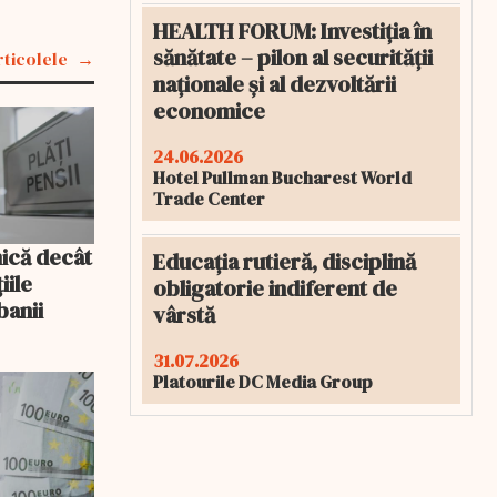
HEALTH FORUM: Investiția în
sănătate – pilon al securității
rticolele
naționale și al dezvoltării
economice
24.06.2026
Hotel Pullman Bucharest World
Trade Center
mică decât
Educația rutieră, disciplină
iile
obligatorie indiferent de
banii
vârstă
31.07.2026
Platourile DC Media Group