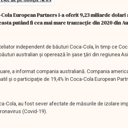
Cola European Partners i-a oferit 9,23 miliarde dolari 
easta putând fi cea mai mare tranzacţie din 2020 din Au
liator independent de băuturi Coca-Cola, în timp ce Coc
băuturi australian şi operează în şase ţări din regiunea Asi
preluare, a informat compania australiană. Compania ameri
atil şi o participaţie de 19,4% în Coca-Cola European Part
a-Cola, au fost sever afectate de măsurile de izolare i
ronavirus (Covid-19).