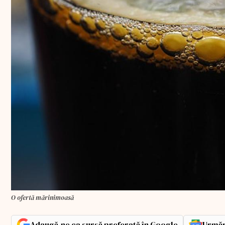
O ofertă mărinimoasă
Adaugă-ne ca sursă preferată în Google
Urmăr