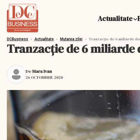
Actualitate
›
›
›
Tranzacție de 6 miliarde dola
DCBusiness
Actualitate
Mutarea zilei
Tranzacție de 6 miliarde d
De
Mara Ivan
26 OCTOMBRIE 2020