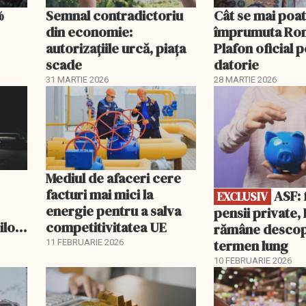
%
Semnal contradictoriu
Cât se mai poa
din economie:
împrumuta Ro
autorizațiile urcă, piața
Plafon oficial 
scade
datorie
31 MARTIE 2026
28 MARTIE 2026
EXCLUSIV
Mediul de afaceri cere
facturi mai mici la
ASF: fără
EXCLUSIV
energie pentru a salva
pensii private
ilor
competitivitatea UE
rămâne descop
Ce
termen lung
11 FEBRUARIE 2026
10 FEBRUARIE 2026