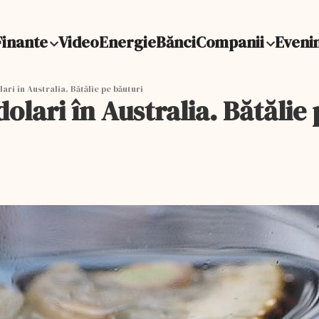
Finante
Video
Energie
Bănci
Companii
Eveni
ri în Australia. Bătălie pe băuturi
olari în Australia. Bătălie