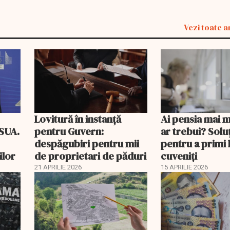
Vezi toate a
Lovitură în instanță
Ai pensia mai 
 SUA.
pentru Guvern:
ar trebui? Soluţ
despăgubiri pentru mii
pentru a primi 
ilor
de proprietari de păduri
cuveniţi
21 APRILIE 2026
15 APRILIE 2026