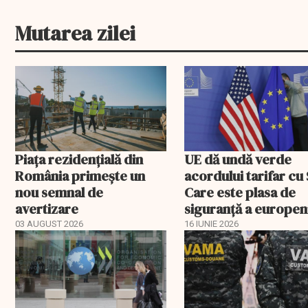
Mutarea zilei
Piața rezidențială din
UE dă undă verde
România primește un
acordului tarifar cu
nou semnal de
Care este plasa de
avertizare
siguranță a europen
03 AUGUST 2026
16 IUNIE 2026