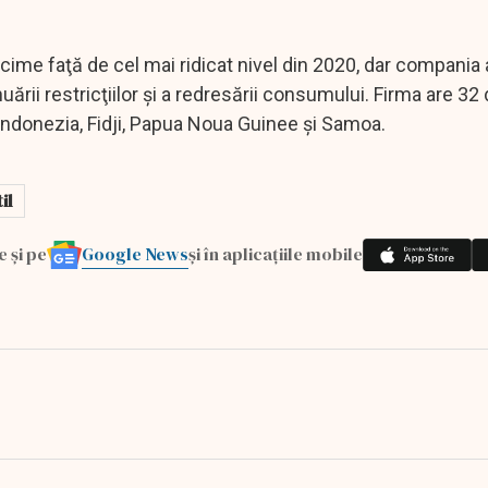
ime faţă de cel mai ridicat nivel din 2020, dar compania 
uării restricţiilor şi a redresării consumului. Firma are 32 d
 Indonezia, Fidji, Papua Noua Guinee şi Samoa.
il
Google News
e și pe
și în aplicațiile mobile