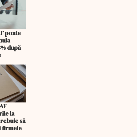
AF poate
nula
 3% după
e
NAF
ile la
trebuie să
i firmele