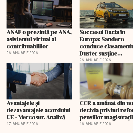
ANAF o prezintă pe ANA,
Succesul Dacia în
asistentul virtual al
Europa: Sandero
contribuabililor
conduce clasamentu
Duster susține
26 IANUARIE 2026
producția de la Mio
26 IANUARIE 2026
Avantajele şi
CCR a amânat din n
dezavantajele acordului
decizia privind ref
UE - Mercosur. Analiză
pensiilor magistraţi
17 IANUARIE 2026
16 IANUARIE 2026