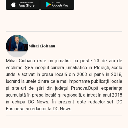
Mihai Ciobanu
Mihai Ciobanu este un jurnalist cu peste 23 de ani de
vechime. Şi-a început cariera jurnalistică în Ploieşti, acolo
unde a activat în presa locală din 2003 şi până în 2018,
lucrând la unele dintre cele mai importante publicaţii locale
şi site-uri de ştiri din judeţul Prahova.După experienţa
acumulată în presa locală şi regională, a intrat în anul 2018
în echipa DC News. În prezent este redactor-şef DC
Business şi redactor la DC News.