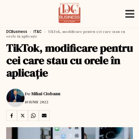
›
›
TikTok, modificare pentru cei care stau cu
DCBusiness
IT&C
orele în aplicaţie
TikTok, modificare pentru
cei care stau cu orele în
aplicaţie
De
Mihai Ciobanu
10 IUNIE 2022