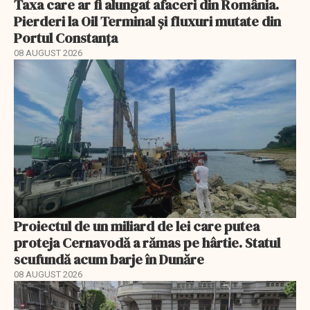
Taxa care ar fi alungat afaceri din România.
Pierderi la Oil Terminal și fluxuri mutate din
Portul Constanța
08 AUGUST 2026
Proiectul de un miliard de lei care putea
proteja Cernavodă a rămas pe hârtie. Statul
scufundă acum barje în Dunăre
08 AUGUST 2026