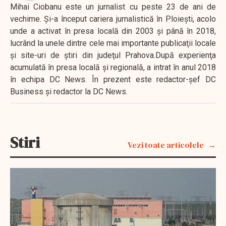
Mihai Ciobanu este un jurnalist cu peste 23 de ani de
vechime. Şi-a început cariera jurnalistică în Ploieşti, acolo
unde a activat în presa locală din 2003 şi până în 2018,
lucrând la unele dintre cele mai importante publicaţii locale
şi site-uri de ştiri din judeţul Prahova.După experienţa
acumulată în presa locală şi regională, a intrat în anul 2018
în echipa DC News. În prezent este redactor-şef DC
Business şi redactor la DC News.
Stiri
Vezi toate articolele