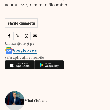
acumuleze, transmite Bloomberg.
stirile diminetii
Urmăriți-ne și pe
Google News
și în aplicațiile mobile
Mihai Ciobanu