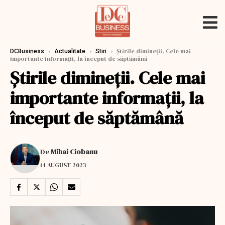
›
›
›
Ştirile dimineţii. Cele mai
DCBusiness
Actualitate
Stiri
importante informaţii, la început de săptămână
Ştirile dimineţii. Cele mai
importante informaţii, la
început de săptămână
De
Mihai Ciobanu
14 AUGUST 2023