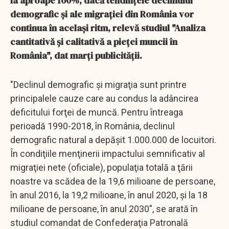
la aproape 100%, dacă tendinţele declinului
demografic şi ale migraţiei din România vor
continua în acelaşi ritm, relevă studiul "Analiza
cantitativă şi calitativă a pieţei muncii în
România", dat marţi publicităţii.
"Declinul demografic şi migraţia sunt printre
principalele cauze care au condus la adâncirea
deficitului forţei de muncă. Pentru întreaga
perioadă 1990-2018, în România, declinul
demografic natural a depăşit 1.000.000 de locuitori.
În condiţiile menţinerii impactului semnificativ al
migraţiei nete (oficiale), populaţia totală a ţării
noastre va scădea de la 19,6 milioane de persoane,
în anul 2016, la 19,2 milioane, în anul 2020, şi la 18
milioane de persoane, în anul 2030", se arată în
studiul comandat de Confederaţia Patronală