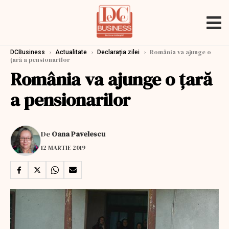
›
›
›
România va ajunge o
DCBusiness
Actualitate
Declarația zilei
țară a pensionarilor
România va ajunge o țară
a pensionarilor
De
Oana Pavelescu
12 MARTIE 2019