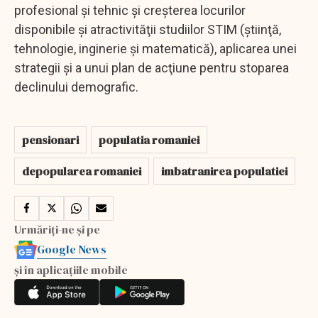
profesional şi tehnic şi creşterea locurilor
disponibile şi atractivităţii studiilor STIM (ştiinţă,
tehnologie, inginerie şi matematică), aplicarea unei
strategii şi a unui plan de acţiune pentru stoparea
declinului demografic.
pensionari
populatia romaniei
depopularea romaniei
imbatranirea populatiei
Urmăriți-ne și pe
Google News
și în aplicațiile mobile