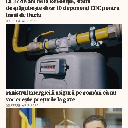
La 37 de ani de la Revoluție, statul
despăgubește doar 10 deponenți CEC pentru
banii de Dacia
09 FEBRUARIE 2026
Ministrul Energiei îi asigură pe români că nu
vor creşte preţurile la gaze
05 FEBRUARIE 2026