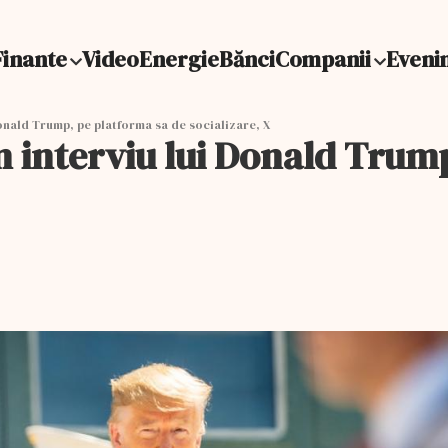
Finante
Video
Energie
Bănci
Companii
Eveni
Donald Trump, pe platforma sa de socializare, X
un interviu lui Donald Trum