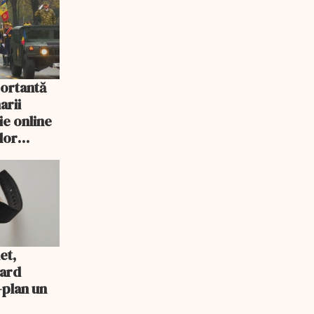
ortantă
arii
ţie online
lor
et,
pard
-plan un