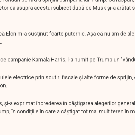
t retorica asupra acestui subiect după ce Musk și-a arătat 
 că Elon m-a susținut foarte puternic. Așa că nu am de ales
.
ace campanie Kamala Harris, l-a numit pe Trump un "vându
le electrice prin scutiri fiscale și alte forme de sprijin, 
bon.
 și-a exprimat încrederea în câștigarea alegerilor general
mp, în condițiile în care a câștigat tot mai mult teren în 