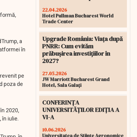
22.04.2026
tformă,
Hotel Pullman Bucharest World
Trade Center
Upgrade România: Viața după
ldTrump, a
PNRR: Cum evităm
atformei în
prăbușirea investițiilor în
2027?
27.05.2026
 revenit pe
JW Marriott Bucharest Grand
nd poza de
Hotel, Sala Galați
CONFERINȚA
UNIVERSITĂȚILOR EDIȚIA A
în 2020,
VI-A
în iulie.
10.06.2026
Universitatea de Științe Agronomice
 Trump, în