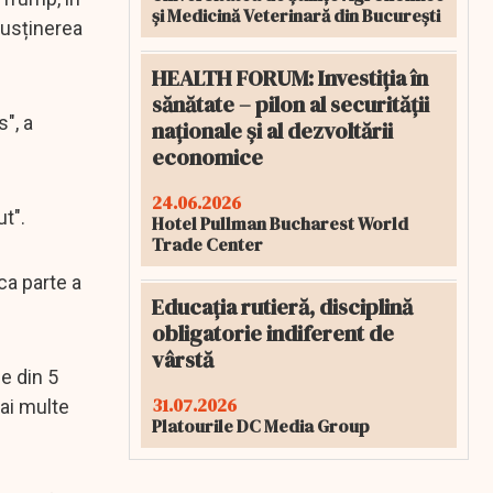
și Medicină Veterinară din București
susținerea
HEALTH FORUM: Investiția în
sănătate – pilon al securității
", a
naționale și al dezvoltării
economice
24.06.2026
t".
Hotel Pullman Bucharest World
Trade Center
ca parte a
Educația rutieră, disciplină
obligatorie indiferent de
vârstă
e din 5
31.07.2026
mai multe
Platourile DC Media Group