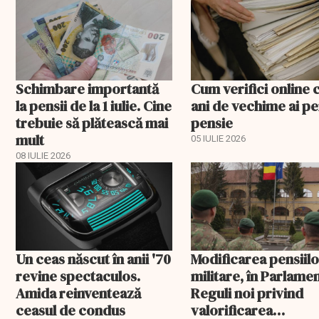
Schimbare importantă
Cum verifici online c
la pensii de la 1 iulie. Cine
ani de vechime ai p
trebuie să plătească mai
pensie
mult
05 IULIE 2026
08 IULIE 2026
Un ceas născut în anii '70
Modificarea pensiil
revine spectaculos.
militare, în Parlamen
Amida reinventează
Reguli noi privind
ceasul de condus
valorificarea