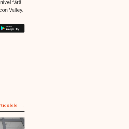
nivel fără
con Valley.
rticolele