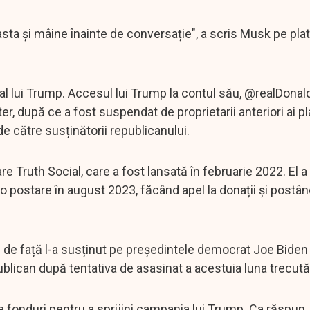
sta și mâine înainte de conversație", a scris Musk pe pla
ial al lui Trump. Accesul lui Trump la contul său, @realDona
r, după ce a fost suspendat de proprietarii anteriori ai pl
e către susținătorii republicanului.
 Truth Social, care a fost lansată în februarie 2022. El a
u o postare în august 2023, făcând apel la donații și postâ
e față l-a susținut pe președintele democrat Joe Biden 
ublican după tentativa de asasinat a acestuia luna trecută, 
de fonduri pentru a sprijini campania lui Trump. Ca răspun,