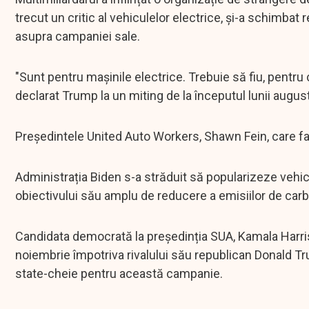
trecut un critic al vehiculelor electrice, și-a schimba
asupra campaniei sale.
"Sunt pentru mașinile electrice. Trebuie să fiu, pentru
declarat Trump la un miting de la începutul lunii august
Președintele United Auto Workers, Shawn Fein, care f
Administrația Biden s-a străduit să popularizeze vehicule
obiectivului său amplu de reducere a emisiilor de car
Candidata democrată la președinția SUA, Kamala Harris,
noiembrie împotriva rivalului său republican Donald Tru
state-cheie pentru această campanie.