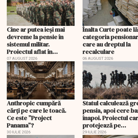
Cine ar putea ieși mai
Înalta Curte poate lă
devreme la pensie în
categoria pensionar
sistemul militar.
care au dreptul la
Proiectul aflat în
recalculare
Parlament
07 AUGUST 2026
06 AUGUST 2026
Anthropic cumpără
Statul calculează gr
cărți pe care le toacă.
pensia, apoi cere ba
Ce este ”Project
înapoi. Proiectul car
Panama”?
protejează pe
pensionarii militari
30 IULIE 2026
29 IULIE 2026