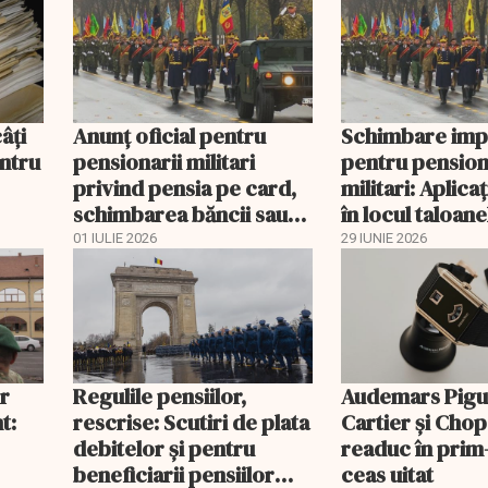
âți
Anunţ oficial pentru
Schimbare imp
entru
pensionarii militari
pentru pension
privind pensia pe card,
militari: Aplica
schimbarea băncii sau
în locul taloane
revenirea la plata prin
tipărite
01 IULIE 2026
29 IUNIE 2026
Poşta Română
or
Regulile pensiilor,
Audemars Pigu
t:
rescrise: Scutiri de plata
Cartier și Cho
debitelor și pentru
readuc în prim
beneficiarii pensiilor
ceas uitat