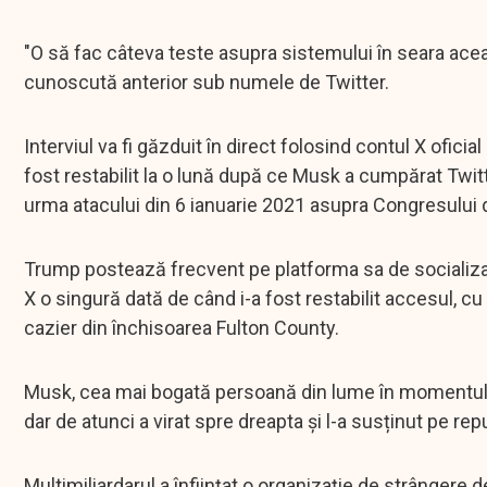
"O să fac câteva teste asupra sistemului în seara acea
cunoscută anterior sub numele de Twitter.
Interviul va fi găzduit în direct folosind contul X ofic
fost restabilit la o lună după ce Musk a cumpărat Twitte
urma atacului din 6 ianuarie 2021 asupra Congresului d
Trump postează frecvent pe platforma sa de socializare
X o singură dată de când i-a fost restabilit accesul, c
cazier din închisoarea Fulton County.
Musk, cea mai bogată persoană din lume în momentul d
dar de atunci a virat spre dreapta și l-a susținut pe rep
Multimiliardarul a înființat o organizație de strângere 