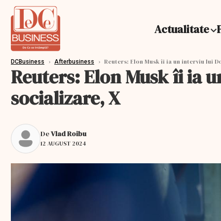
Actualitate
›
›
Reuters: Elon Musk îi ia un interviu lui 
DCBusiness
Afterbusiness
Reuters: Elon Musk îi ia 
socializare, X
De
Vlad Roibu
12 AUGUST 2024