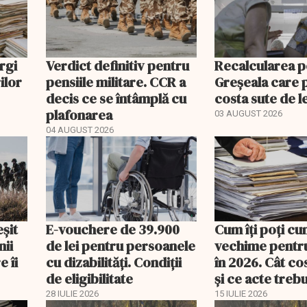
rgi
Verdict definitiv pentru
Recalcularea pe
ilor
pensiile militare. CCR a
Greșeala care 
decis ce se întâmplă cu
costa sute de l
plafonarea
03 AUGUST 2026
04 AUGUST 2026
eșit
E-vouchere de 39.900
Cum îți poți c
nii
de lei pentru persoanele
vechime pentr
e îi
cu dizabilități. Condiții
în 2026. Cât co
de eligibilitate
și ce acte trebu
la Casa de Pens
28 IULIE 2026
15 IULIE 2026