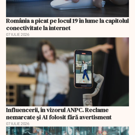
România a picat pe locul 19 în lume la capitolul
conectivitate la internet
07 IULIE 2026
Influencerii, în vizorul ANPC. Reclame
nemarcate și AI folosit fără avertisment
07 IULIE 2026