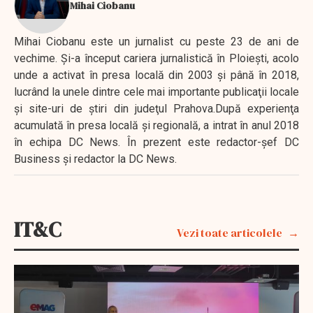
Mihai Ciobanu
Mihai Ciobanu este un jurnalist cu peste 23 de ani de
vechime. Şi-a început cariera jurnalistică în Ploieşti, acolo
unde a activat în presa locală din 2003 şi până în 2018,
lucrând la unele dintre cele mai importante publicaţii locale
şi site-uri de ştiri din judeţul Prahova.După experienţa
acumulată în presa locală şi regională, a intrat în anul 2018
în echipa DC News. În prezent este redactor-şef DC
Business şi redactor la DC News.
IT&C
Vezi toate articolele