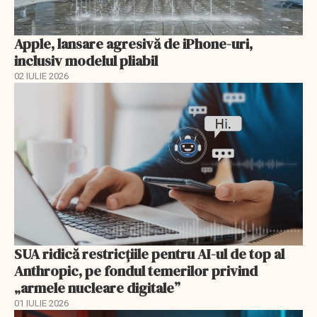
Apple, lansare agresivă de iPhone-uri,
inclusiv modelul pliabil
02 IULIE 2026
SUA ridică restricțiile pentru AI-ul de top al
Anthropic, pe fondul temerilor privind
„armele nucleare digitale”
01 IULIE 2026