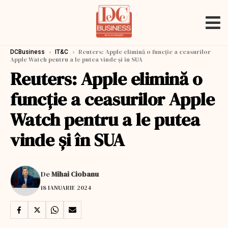
›
›
Reuters: Apple elimină o funcţie a ceasurilor
DCBusiness
IT&C
Apple Watch pentru a le putea vinde şi în SUA
Reuters: Apple elimină o
funcţie a ceasurilor Apple
Watch pentru a le putea
vinde şi în SUA
De
Mihai Ciobanu
18 IANUARIE 2024