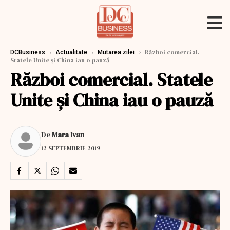
›
›
›
Război comercial.
DCBusiness
Actualitate
Mutarea zilei
Statele Unite și China iau o pauză
Război comercial. Statele
Unite și China iau o pauză
De
Mara Ivan
12 SEPTEMBRIE 2019