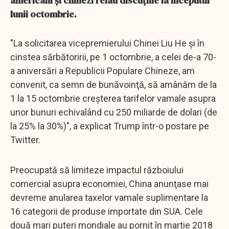
americani şi chinezi reiau discuţiile la începutul
lunii octombrie.
"La solicitarea vicepremierului Chinei Liu He şi în
cinstea sărbătoririi, pe 1 octombrie, a celei de-a 70-
a aniversări a Republicii Populare Chineze, am
convenit, ca semn de bunăvoinţă, să amânăm de la
1 la 15 octombrie creşterea tarifelor vamale asupra
unor bunuri echivalând cu 250 miliarde de dolari (de
la 25% la 30%)", a explicat Trump într-o postare pe
Twitter.
Preocupată să limiteze impactul războiului
comercial asupra economiei, China anunţase mai
devreme anularea taxelor vamale suplimentare la
16 categorii de produse importate din SUA. Cele
două mari puteri mondiale au pornit în martie 2018