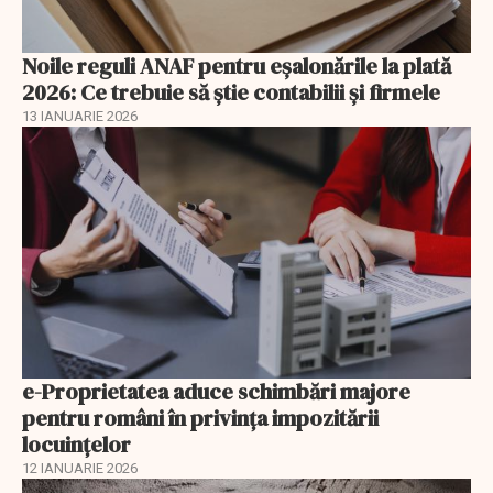
Noile reguli ANAF pentru eşalonările la plată
2026: Ce trebuie să știe contabilii și firmele
13 IANUARIE 2026
e-Proprietatea aduce schimbări majore
pentru români în privinţa impozitării
locuințelor
12 IANUARIE 2026