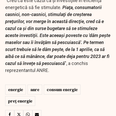
"Cred că este cazul ca şi investiţiile în eficienţă
energetică să fie stimulate.
Piaţa, consumatorii
casnici, non-casnici, stimulaţi de creşterea
preţurilor, vor merge în această direcţie, cred că e
cazul ca şi din surse bugetare să se stimuleze
aceste investiţii. Este aceeaşi poveste cu 'dăm peşte
maselor sau îi învăţăm să pescuiască'. Pe termen
scurt trebuie să le dăm peşte, de la 1 aprilie, ca să
aibă ce să mănânce, dar poate deja pentru 2023 ar fi
cazul să înveţe să pescuiască
", a conchis
reprezentantul ANRE.
energie
anre
consum energie
preț energie