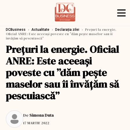
›
›
›
Prețuri la energie.
DCBusiness
Actualitate
Declarația zilei
Oficial ANRE: Este aceeaşi poveste cu ”dăm peşte maselor sau îi
învăţăm să pescuiască”
Prețuri la energie. Oficial
ANRE: Este aceeaşi
poveste cu ”dăm peşte
maselor sau îi învăţăm să
pescuiască”
De
Simona Duta
17 MARTIE 2022