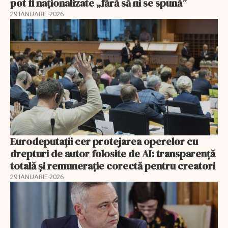
pot fi naționalizate „fără să ni se spună”
29 IANUARIE 2026
Eurodeputații cer protejarea operelor cu
drepturi de autor folosite de AI: transparență
totală și remunerație corectă pentru creatori
29 IANUARIE 2026