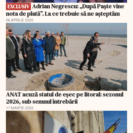
Adrian Negrescu: „După Paște vine
EXCLUSIV
nota de plată”. La ce trebuie să ne așteptăm
06 APRILIE 2026
ANAT acuză statul de eșec pe litoral: sezonul
2026, sub semnul întrebării
17 MARTIE 2026