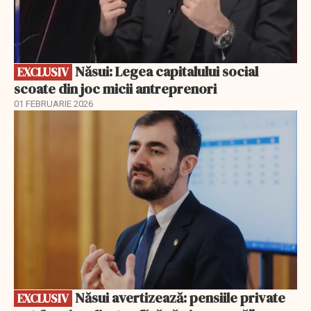
Năsui: Legea capitalului social
EXCLUSIV
scoate din joc micii antreprenori
01 FEBRUARIE 2026
EXCLUSIV
Năsui avertizează: pensiile private
EXCLUSIV