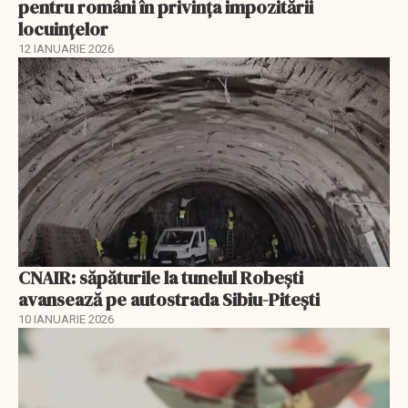
pentru români în privinţa impozitării
locuințelor
12 IANUARIE 2026
CNAIR: săpăturile la tunelul Robești
avansează pe autostrada Sibiu-Pitești
10 IANUARIE 2026