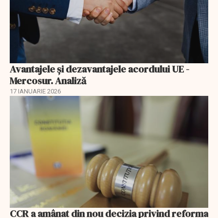
Avantajele şi dezavantajele acordului UE -
Mercosur. Analiză
17 IANUARIE 2026
CCR a amânat din nou decizia privind reforma