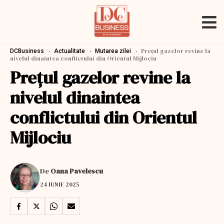
›
›
›
Prețul gazelor revine la
DCBusiness
Actualitate
Mutarea zilei
nivelul dinaintea conflictului din Orientul Mijlociu
Prețul gazelor revine la
nivelul dinaintea
conflictului din Orientul
Mijlociu
De
Oana Pavelescu
24 IUNIE 2025