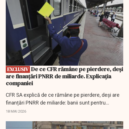
De ce CFR rămâne pe pierdere, deși
EXCLUSIV
are finanțări PNRR de miliarde. Explicația
companiei
CFR SA explică de ce rămâne pe pierdere, deși are
finanțări PNRR de miliarde: banii sunt pentru
investiții, nu pentru acoperirea cheltuielilor curente.
18 MAI 2026
EXCLUSIV