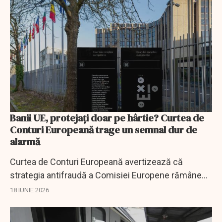
Banii UE, protejați doar pe hârtie? Curtea de
Conturi Europeană trage un semnal dur de
alarmă
Curtea de Conturi Europeană avertizează că
strategia antifraudă a Comisiei Europene rămâne
prea puțin orientată spre rezultate și impact real.
18 IUNIE 2026
EXCLUSIV