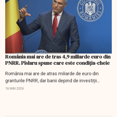
România mai are de tras 4,9 miliarde euro din
PNRR. Pîslaru spune care este condiția-cheie
România mai are de atras miliarde de euro din
granturile PNRR, dar banii depind de investiții
finalizate și reforme adoptate până la 31 august.
16 MAI 2026