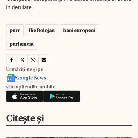
în derulare.
pnrr
Ilie Bolojan
bani europeni
parlament
Urmăriți-ne și pe
Google News
și în aplicațiile mobile
Citește și