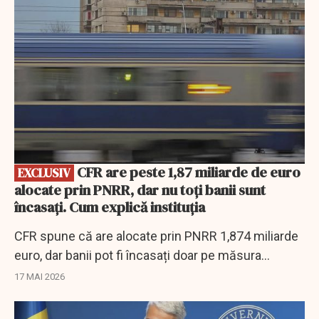
CFR are peste 1,87 miliarde de euro
EXCLUSIV
alocate prin PNRR, dar nu toți banii sunt
încasați. Cum explică instituția
CFR spune că are alocate prin PNRR 1,874 miliarde
euro, dar banii pot fi încasați doar pe măsura
lucrărilor și după îndeplinirea jaloanelor.
17 MAI 2026