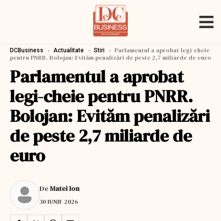
›
›
›
Parlamentul a aprobat legi-cheie
DCBusiness
Actualitate
Stiri
pentru PNRR. Bolojan: Evităm penalizări de peste 2,7 miliarde de euro
Parlamentul a aprobat
legi-cheie pentru PNRR.
Bolojan: Evităm penalizări
de peste 2,7 miliarde de
euro
De
Matei Ion
30 IUNIE 2026