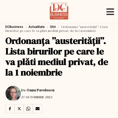
›
›
›
Ordonanța ”austerității”. Lista
DCBusiness
Actualitate
Stiri
birurilor pe care le va plăti mediul privat, de la 1 noiembrie
Ordonanța ”austerității”.
Lista birurilor pe care le
va plăti mediul privat, de
la 1 noiembrie
De
Oana Pavelescu
27 OCTOMBRIE 2023