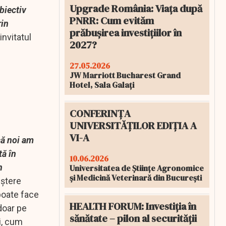
Upgrade România: Viața după
biectiv
PNRR: Cum evităm
rin
prăbușirea investițiilor în
 invitatul
2027?
27.05.2026
JW Marriott Bucharest Grand
Hotel, Sala Galați
CONFERINȚA
UNIVERSITĂȚILOR EDIȚIA A
VI-A
 că noi am
tă în
10.06.2026
n
Universitatea de Științe Agronomice
și Medicină Veterinară din București
eștere
poate face
HEALTH FORUM: Investiția în
 doar pe
sănătate – pilon al securității
i, cum