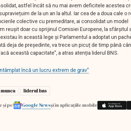
lidat, astfel încât să nu mai avem deficitele acestea cr
raviețuim de la un an la altul. Iar cea de a doua cale o 
gocierile colective cu premeditare, ai consolidat un model
reușit doar cu sprijinul Comisiei Europene, la sfârșitul 
e existau în această lege și Parlamentul a adoptat un pach
tă deja de președinte, va trece un picuț de timp până când
acă această capacitate”, a atras atenția liderul BNS.
 întâmplat încă un lucru extrem de grav”
e munca
liderul bns
Google News
e și pe
și în aplicațiile mobile