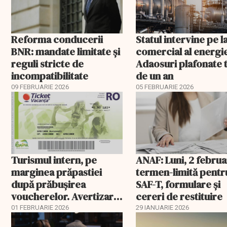
Reforma conducerii
Statul intervine pe l
BNR: mandate limitate și
comercial al energie
reguli stricte de
Adaosuri plafonate 
incompatibilitate
de un an
09 FEBRUARIE 2026
05 FEBRUARIE 2026
Turismul intern, pe
ANAF: Luni, 2 februa
marginea prăpastiei
termen-limită pentr
după prăbușirea
SAF-T, formulare și
voucherelor. Avertizare
cereri de restituire
ANAT
01 FEBRUARIE 2026
29 IANUARIE 2026