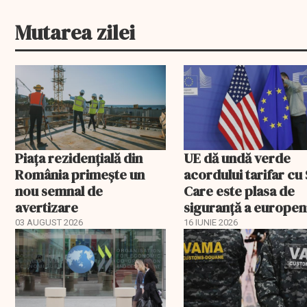
Mutarea zilei
Piața rezidențială din
UE dă undă verde
România primește un
acordului tarifar cu
nou semnal de
Care este plasa de
avertizare
siguranță a europen
03 AUGUST 2026
16 IUNIE 2026