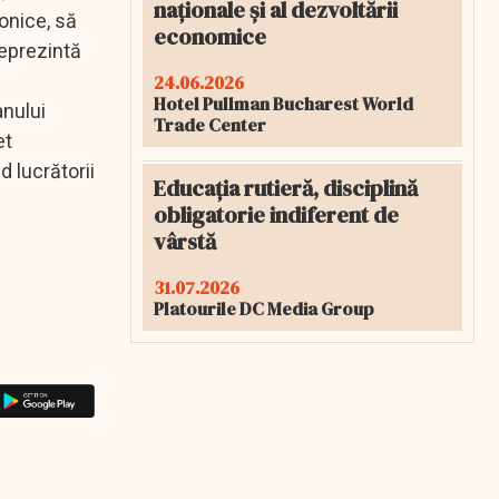
naționale și al dezvoltării
onice, să
economice
reprezintă
24.06.2026
Hotel Pullman Bucharest World
anului
Trade Center
et
 lucrătorii
Educația rutieră, disciplină
obligatorie indiferent de
vârstă
31.07.2026
Platourile DC Media Group