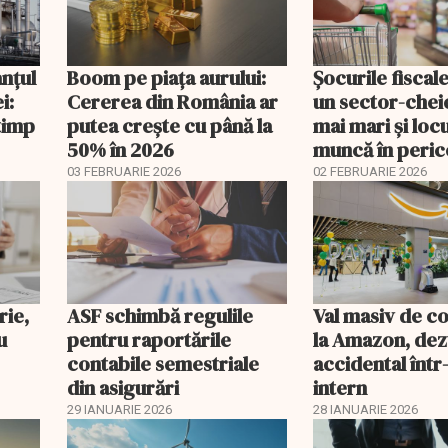
anțul
Boom pe piața aurului:
Șocurile fiscal
i:
Cererea din România ar
un sector-cheie
timp
putea crește cu până la
mai mari și loc
50% în 2026
muncă în peric
03 FEBRUARIE 2026
02 FEBRUARIE 2026
rie,
ASF schimbă regulile
Val masiv de c
u
pentru raportările
la Amazon, dez
contabile semestriale
accidental într
din asigurări
intern
29 IANUARIE 2026
28 IANUARIE 2026