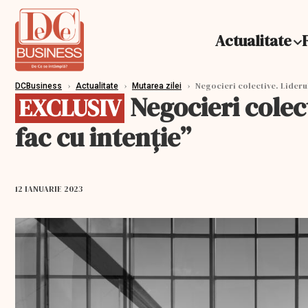
Actualitate
›
›
›
Negocieri colective. Liderul
DCBusiness
Actualitate
Mutarea zilei
Negocieri colect
EXCLUSIV
fac cu intenție”
12 IANUARIE 2023