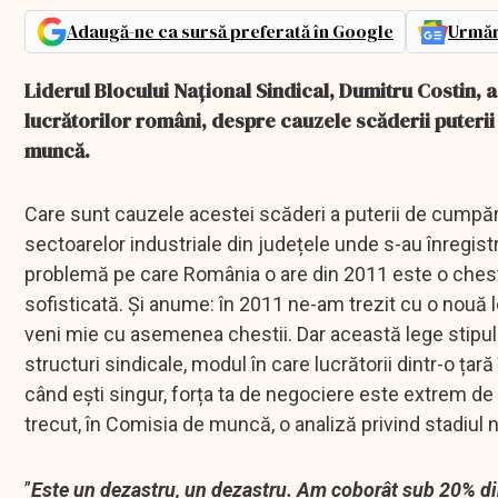
Adaugă-ne ca sursă preferată în Google
Urmăr
Liderul Blocului Național Sindical, Dumitru Costin, 
lucrătorilor români, despre cauzele scăderii puterii
muncă.
Care sunt cauzele acestei scăderi a puterii de cumpăra
sectoarelor industriale din județele unde s-au înregistr
problemă pe care România o are din 2011 este o chest
sofisticată. Și anume: în 2011 ne-am trezit cu o nouă le
veni mie cu asemenea chestii. Dar această lege stipula 
structuri sindicale, modul în care lucrătorii dintr-o țară
când ești singur, forța ta de negociere este extrem de
trecut, în Comisia de muncă, o analiză privind stadiul 
”
Este un dezastru, un dezastru. Am coborât sub 20% d