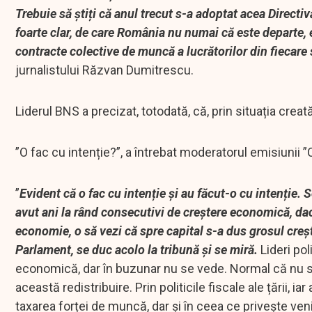
Trebuie să știți că anul trecut s-a adoptat acea Directi
foarte clar, de care România nu numai că este departe, 
contracte colective de muncă a lucrătorilor din fiecar
jurnalistului Răzvan Dumitrescu.
Liderul BNS a precizat, totodată, că, prin situația crea
”O fac cu intenție?”, a întrebat moderatorul emisiunii 
”
Evident că o fac cu intenție și au făcut-o cu intenție. 
avut ani la rând consecutivi de creștere economică, dac
economie, o să vezi că spre capital s-a dus grosul creșt
Parlament, se duc acolo la tribună și se miră.
Lideri pol
economică, dar în buzunar nu se vede. Normal că nu s
această redistribuire. Prin politicile fiscale ale țării, 
taxarea forței de muncă, dar și în ceea ce privește veni