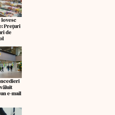
e lovesc
: Prețuri
uri de
ol
oncedieri
văluit
-un e-mail