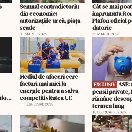
%
Semnal contradictoriu
Cât se mai poa
din economie:
împrumuta Ro
autorizațiile urcă, piața
Plafon oficial 
scade
datorie
31 MARTIE 2026
28 MARTIE 2026
EXCLUSIV
Mediul de afaceri cere
facturi mai mici la
ASF: fără
EXCLUSIV
energie pentru a salva
pensii private
ilor
competitivitatea UE
rămâne descop
Ce
termen lung
11 FEBRUARIE 2026
10 FEBRUARIE 2026