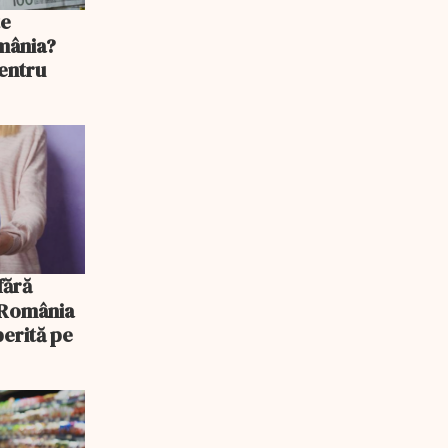
te
mânia?
pentru
, România
erită pe