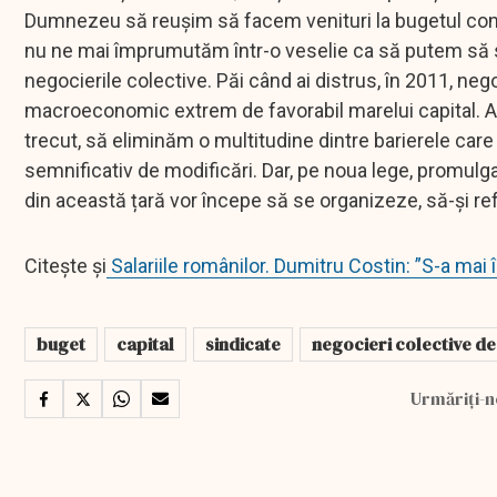
Dumnezeu să reușim să facem venituri la bugetul conso
nu ne mai împrumutăm într-o veselie ca să putem să sup
negocierile colective. Păi când ai distrus, în 2011, ne
macroeconomic extrem de favorabil marelui capital. Am 
trecut, să eliminăm o multitudine dintre barierele car
semnificativ de modificări. Dar, pe noua lege, promulga
din această țară vor începe să se organizeze, să-și ref
Citește și
Salariile românilor. Dumitru Costin: ”S-a mai
buget
capital
sindicate
negocieri colective d
Urmăriți-n