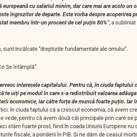
vă europeană cu salariul minim, dar care mai are acolo un o
este îngrozitor de departe. Este vorba despre acoperirea p
e stat membru într-un procent de cel puțin 80%”
, a subliniat
tă, sunt încălcate ”drepturile fundamentale ale omului”.
”Ce Se întâmplă”.
Servesc interesele capitalului. Pentru că, în ciuda faptului
ă te uiți pe modul în care s-a redistribuit valoarea adăuga
erii economice, iar către forța de muncă foarte puțin. Iar î
itici: în ciuda faptului că a crescut economia, că avem cr
e vede, pentru că avem două căi principale prin care se 
iar aici stăm foarte prost, fiind în coada Uniunii Europene nu
turile fiscale, a ponderii în PIB. Și ne dăm de ceasul morți