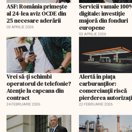
ASF: România primește
Servicii vamale 100
al 24-lea aviz OCDE din
digitale: investiție
25 necesare aderării
majoră din fonduri
europene
03 APRILIE 2026
03 APRILIE 2026
Vrei să-ți schimbi
Alertă în piața
operatorul de telefonie?
carburanților:
Atenție la capcana din
comercianții riscă
contract
pierderea autorizați
înainte de 1 martie. 
24 FEBRUARIE 2026
22 FEBRUARIE 2026
spune șeful ANAF