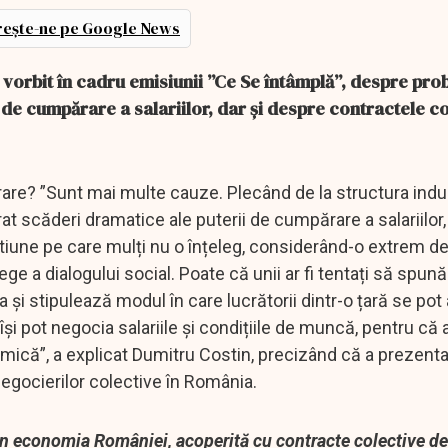
ește-ne pe Google News
a vorbit în cadru emisiunii ”Ce Se întâmplă”, despre pr
 de cumpărare a salariilor, dar și despre contractele c
re? ”Sunt mai multe cauze. Plecând de la structura indust
at scăderi dramatice ale puterii de cumpărare a salariilor, 
iune pe care mulți nu o înțeleg, considerând-o extrem d
ge a dialogului social. Poate că unii ar fi tentați să spun
și stipulează modul în care lucrătorii dintr-o țară se pot 
 își pot negocia salariile și condițiile de muncă, pentru că 
 mică”, a explicat Dumitru Costin, precizând că a prezenta
negocierilor colective în România.
in economia României, acoperită cu contracte colective d