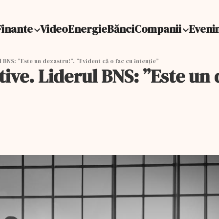
Finante
Video
Energie
Bănci
Companii
Eveni
 BNS: ”Este un dezastru!”. ”Evident că o fac cu intenție”
ive. Liderul BNS: ”Este un 