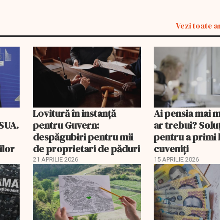
Vezi toate a
Lovitură în instanță
Ai pensia mai 
 SUA.
pentru Guvern:
ar trebui? Soluţ
despăgubiri pentru mii
pentru a primi 
ilor
de proprietari de păduri
cuveniţi
21 APRILIE 2026
15 APRILIE 2026