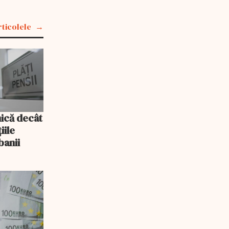
rticolele
mică decât
iile
banii