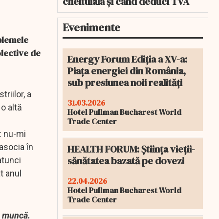
cheltuiala și când deduci TVA
Evenimente
oblemele
olective de
Energy Forum Ediția a XV-a:
Piața energiei din România,
sub presiunea noii realități
riilor, a
31.03.2026
o altă
Hotel Pullman Bucharest World
e
Trade Center
ă: nu-mi
asocia în
HEALTH FORUM: Știința vieții-
sănătatea bazată pe dovezi
atunci
t anul
22.04.2026
Hotel Pullman Bucharest World
Trade Center
e muncă.