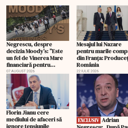
Negrescu, despre
Mesajul lui Nazare
decizia Moody’s: ”Este
pentru marile comp
un fel de Vinerea Mare
din Franța: Produceț
financiară pentru
România
România”. Miza nu se
07 AUGUST 2026
22 IULIE 2026
EXCLUSIV
încheie în această seară
Florin Jianu cere
mediului de afaceri să
Adrian
EXCLUSIV
ignore tensiunile
Negrescu: „După Pa