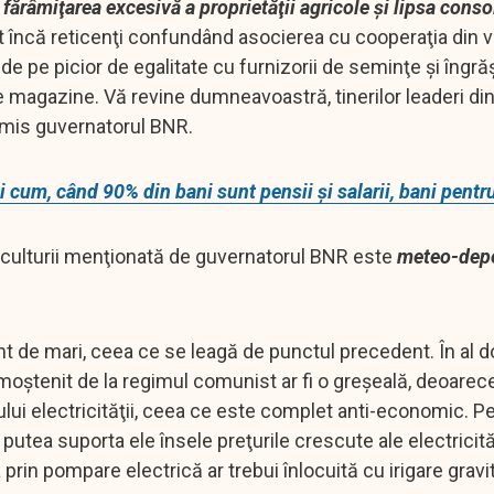
e
fărâmiţarea excesivă a proprietăţii agricole şi lipsa conso
unt încă reticenţi confundând asocierea cu cooperaţia din 
de pe picior de egalitate cu furnizorii de seminţe şi îngr
de magazine. Vă revine dumneavoastră, tinerilor leaderi di
nsmis guvernatorul BNR.
i cum, când 90% din bani sunt pensii și salarii, bani pentr
griculturii menţionată de guvernatorul BNR este
meteo-depe
ent de mari, ceea ce se leagă de punctul precedent. În al d
 moştenit de la regimul comunist ar fi o greşeală, deoarec
lui electricităţii, ceea ce este complet anti-economic. P
putea suporta ele însele preţurile crescute ale electricităţi
a prin pompare electrică ar trebui înlocuită cu irigare gravi