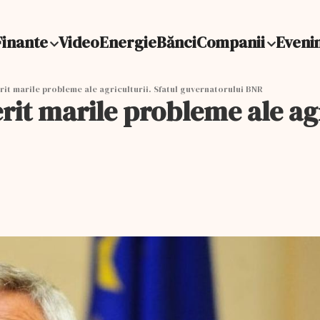
Finante
Video
Energie
Bănci
Companii
Eveni
it marile probleme ale agriculturii. Sfatul guvernatorului BNR
it marile probleme ale agri