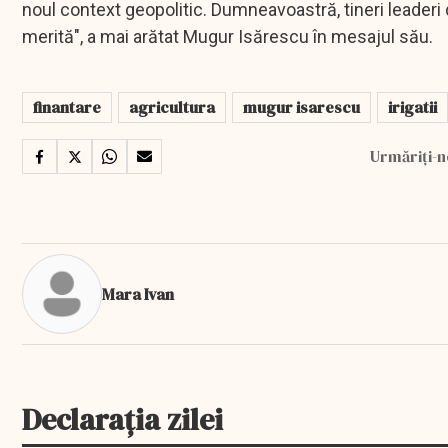
noul context geopolitic. Dumneavoastră, tineri leaderi d
merită", a mai arătat Mugur Isărescu în mesajul său.
finantare
agricultura
mugur isarescu
irigatii
Urmăriți-n
Mara Ivan
Declarația zilei