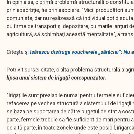
În opinia sa, o primă problemă structurală o constitui
prin absorbţie, fie prin asociere. "Micii producători s
comuniste, dar nu realizează că individual pot discuta 
cu firme de transport şi depozitare, cu marile lanţuri 
agricultură, să schimbaţi această mentalitate", a tra
Citește și
Isărescu distruge voucherele „sărăciei”: Nu a
Potrivit sursei citate, o altă problemă structurală a a
lipsa unui sistem de irigaţii corespunzător.
"Irigaţiile sunt prealabile numai pentru fermele sufici
refacerea pe vechea structură a sistemului de irigaţii
se baza pe suportarea de către bugetul de stat a costu
parte, fermele trebuie să fie suficient de mari pentru a 
de altă parte, în toate zonele unde este posibil, irigare