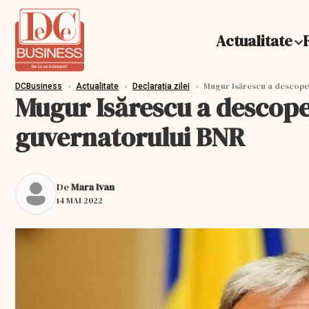
Actualitate
›
›
›
Mugur Isărescu a descoper
DCBusiness
Actualitate
Declarația zilei
Mugur Isărescu a descoper
guvernatorului BNR
De
Mara Ivan
14 MAI 2022