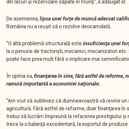
din lacuri şi rezervoare săpate în munţi", a adăugat el.
De asemenea,
lipsa unei forţe de muncă adecvat califi
România nu a reuşit să o rezolve deocamdată.
"O altă problemă structurală este
insuficienţa unei fo
la o penurie de tractorişti, mecanici, mecanizatori etc.
poate face prea mult fără o implicare mai semnificativă
În opinia sa,
finanţarea în sine, fără astfel de reforme, 
ramură importantă a economiei naţionale.
"Am vrut să subliniez că dumneavoastră vă revine un r
agricultură. Fără astfel de reforme, doar finanţarea în 
trebui să lucrăm împreună la refacerea prestigiului şi m
trece la o balanţă excedentară, la exportul de produse 