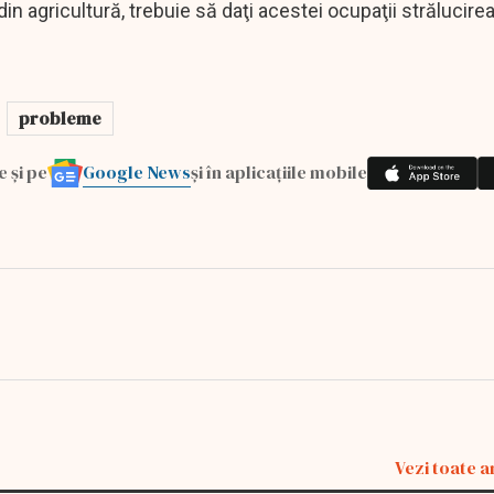
in agricultură, trebuie să daţi acestei ocupaţii strălucire
probleme
Google News
e și pe
și în aplicațiile mobile
Vezi toate a