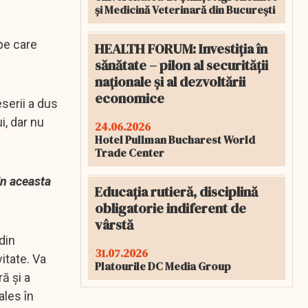
și Medicină Veterinară din București
pe care
HEALTH FORUM: Investiția în
sănătate – pilon al securității
naționale și al dezvoltării
economice
eserii a dus
i, dar nu
24.06.2026
Hotel Pullman Bucharest World
Trade Center
în aceasta
Educația rutieră, disciplină
obligatorie indiferent de
vârstă
din
31.07.2026
itate. Va
Platourile DC Media Group
ă şi a
ales în