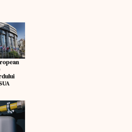
uropean
e
rdului
–SUA