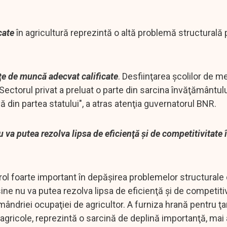
cate
în agricultură reprezintă o altă problemă structurală 
rţe de muncă adecvat calificate
. Desfiinţarea şcolilor de m
 Sectorul privat a preluat o parte din sarcina învăţământulu
 din partea statului", a atras atenţia guvernatorul BNR.
nu va putea rezolva lipsa de eficienţă şi de competitivitate 
ol foarte important în depăşirea problemelor structurale 
sine nu va putea rezolva lipsa de eficienţă şi de competitiv
ândriei ocupaţiei de agricultor. A furniza hrană pentru ţar
agricole, reprezintă o sarcină de deplină importanţă, mai 