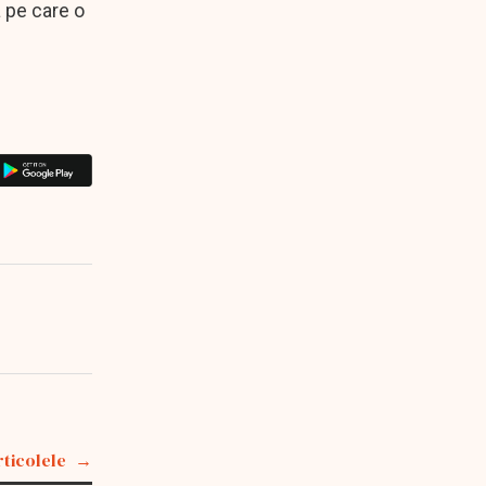
a pe care o
rticolele