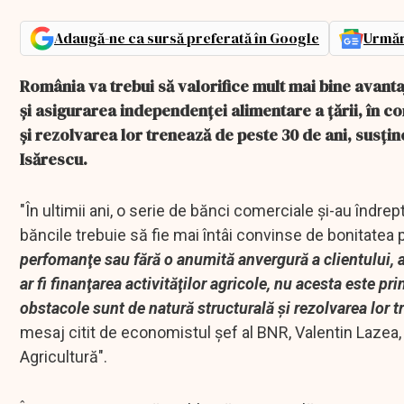
Adaugă-ne ca sursă preferată în Google
Urmăr
România va trebui să valorifice mult mai bine avanta
şi asigurarea independenţei alimentare a ţării, în co
şi rezolvarea lor trenează de peste 30 de ani, susţ
Isărescu.
"În ultimii ani, o serie de bănci comerciale şi-au îndrept
băncile trebuie să fie mai întâi convinse de bonitatea p
perfomanţe sau fără o anumită anvergură a clientului, ace
ar fi finanţarea activităţilor agricole, nu acesta este pr
obstacole sunt de natură structurală şi rezolvarea lor t
mesaj citit de economistul şef al BNR, Valentin Lazea,
Agricultură".