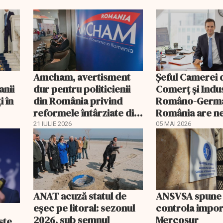
Amcham, avertisment
Șeful Camerei 
anii
dur pentru politicienii
Comerț și Indu
i în
din România privind
Româno-Germa
reformele întârziate din
România are n
PNRR
urgent de un n
21 IULIE 2026
05 MAI 2026
guvern
ANAT acuză statul de
ANSVSA spune 
eșec pe litoral: sezonul
controla impor
2026, sub semnul
Mercosur
ște