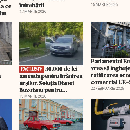
întrebării
La ce
15 MARTIE 2026
tăm
17 MARTIE 2026
EXCLUSIV
Parlamentul E
vrea să îngheț
30.000 de lei
EXCLUSIV
ratificarea aco
e
amenda pentru hrănirea
comercial UE
urșilor. Soluția Dianei
Buzoianu pentru
22 FEBRUARIE 2026
aplicarea legii
13 MARTIE 2026