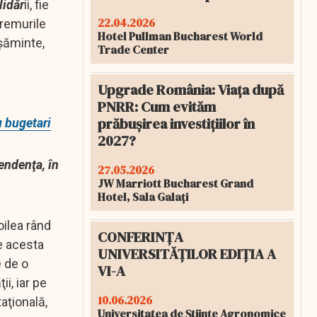
lidăr
ii, fie
22.04.2026
vremurile
Hotel Pullman Bucharest World
ăşăminte,
Trade Center
n
Upgrade România: Viața după
PNRR: Cum evităm
prăbușirea investițiilor în
u bugetari
2027?
ndenţa, în
27.05.2026
JW Marriott Bucharest Grand
Hotel, Sala Galați
oilea rând
CONFERINȚA
e acesta
UNIVERSITĂȚILOR EDIȚIA A
e de o
VI-A
i, iar pe
10.06.2026
taţională,
Universitatea de Științe Agronomice