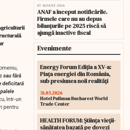
07 AUGUST 2026
ANAF a început notificările.
Firmele care nu au depus
bilanțurile pe 2025 riscă să
griculturii
ajungă inactive fiscal
tructurală
ur
Evenimente
Energy Forum Ediția a XV-a:
 domeniu,
Piața energiei din România,
ic sau fără
sub presiunea noii realități
 deficitară
ipalele
31.03.2026
Hotel Pullman Bucharest World
u, într-un
Trade Center
ri pentru
HEALTH FORUM: Știința vieții-
sănătatea bazată pe dovezi