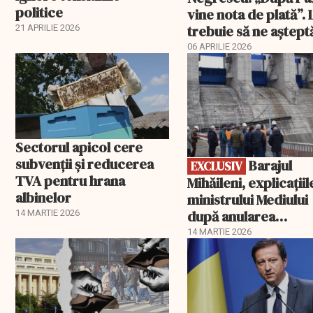
politice
vine nota de plată”. 
trebuie să ne aștep
21 APRILIE 2026
06 APRILIE 2026
EXCLUSIV
Sectorul apicol cere
subvenții și reducerea
Barajul
EXCLUSIV
TVA pentru hrana
Mihăileni, explicațiil
albinelor
ministrului Mediului
după anularea
14 MARTIE 2026
autorizației
14 MARTIE 2026
EXCLUSIV