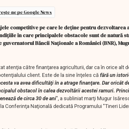
ește-ne pe Google News
jele competitive pe care le deţine pentru dezvoltarea a
ndiţiile în care principalele obstacole sunt de natură s
ine guvernatorul Băncii Naţionale a României (BNR), Mug
at atenţia către finanţarea agriculturii, dar ca în orice alt
otenţialului client. Este de la sine înţeles că
fără un istor
sta va avea dificultăţi în a atrage finanţare. Dar oricât de
incipalul obstacol în calea dezvoltării acestei ramuri. Princ
renează de circa 30 de ani
", a subliniat marţi Mugur Isăresc
 la Conferinţa Naţională dedicată Programului "Tineri Lide