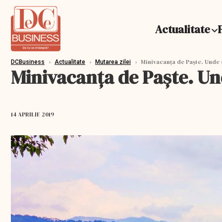
Actualitate
›
›
›
Minivacanța de Paște. Unde 
DCBusiness
Actualitate
Mutarea zilei
Minivacanța de Paște. Un
14 APRILIE 2019