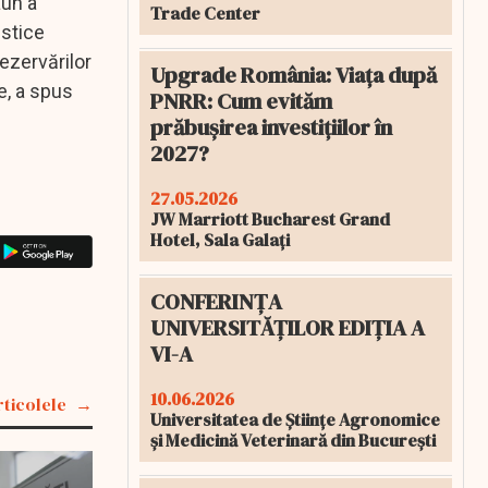
aun a
Trade Center
istice
ezervărilor
Upgrade România: Viața după
e, a spus
PNRR: Cum evităm
prăbușirea investițiilor în
2027?
27.05.2026
JW Marriott Bucharest Grand
Hotel, Sala Galați
CONFERINȚA
UNIVERSITĂȚILOR EDIȚIA A
VI-A
10.06.2026
rticolele
Universitatea de Științe Agronomice
și Medicină Veterinară din București