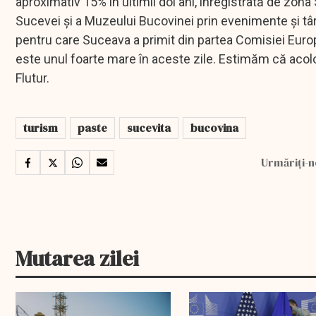
aproximativ 15% în ultimii doi ani, înregistrată de zon
Sucevei şi a Muzeului Bucovinei prin evenimente şi târg
pentru care Suceava a primit din partea Comisiei Europ
este unul foarte mare în aceste zile. Estimăm că acol
Flutur.
turism
paste
sucevita
bucovina
Urmăriți-n
Mutarea zilei