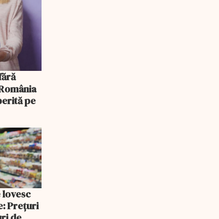
, România
erită pe
e lovesc
: Prețuri
uri de