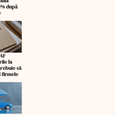
nula
 3% după
e
NAF
ile la
trebuie să
i firmele