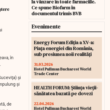
la vânzare în toate farmaciile.
Ce spune Biofarm în
ştere
documentul trimis BVB
Evenimente
ui
Energy Forum Ediția a XV-a:
Piața energiei din România,
sub presiunea noii realități
eava, în
31.03.2026
.
Hotel Pullman Bucharest World
Trade Center
Suceviţa) şi
mpulung şi
HEALTH FORUM: Știința vieții-
sănătatea bazată pe dovezi
22.04.2026
ntă, de
Hotel Pullman Bucharest World