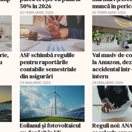
50% în 2026
muncă în peric
03 FEBRUARIE 2026
02 FEBRUARIE 2026
rie,
ASF schimbă regulile
Val masiv de c
u
pentru raportările
la Amazon, dez
contabile semestriale
accidental într
din asigurări
intern
29 IANUARIE 2026
28 IANUARIE 2026
Eolianul și fotovoltaicul
Reguli noi: AN