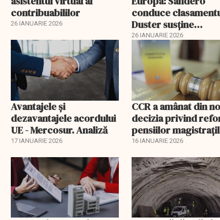
asistentul virtual al
Europa: Sandero
contribuabililor
conduce clasamentu
Duster susține
26 IANUARIE 2026
producția de la Mio
26 IANUARIE 2026
Avantajele şi
CCR a amânat din n
dezavantajele acordului
decizia privind ref
UE - Mercosur. Analiză
pensiilor magistraţi
17 IANUARIE 2026
16 IANUARIE 2026