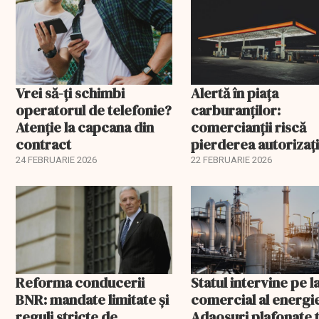
Vrei să-ți schimbi
Alertă în piața
operatorul de telefonie?
carburanților:
Atenție la capcana din
comercianții riscă
contract
pierderea autorizați
înainte de 1 martie. 
24 FEBRUARIE 2026
22 FEBRUARIE 2026
spune șeful ANAF
Reforma conducerii
Statul intervine pe l
BNR: mandate limitate și
comercial al energie
reguli stricte de
Adaosuri plafonate 