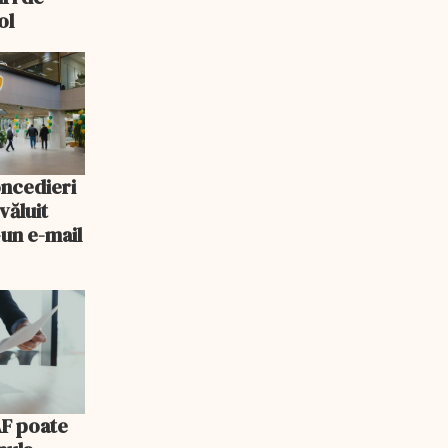
ol
oncedieri
văluit
-un e-mail
AF poate