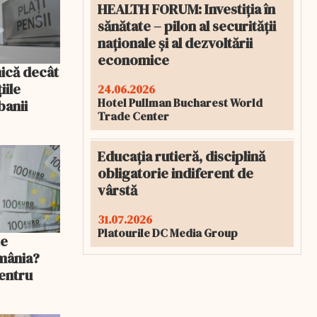
HEALTH FORUM: Investiția în
sănătate – pilon al securității
naționale și al dezvoltării
economice
mică decât
iile
24.06.2026
Hotel Pullman Bucharest World
banii
Trade Center
Educația rutieră, disciplină
obligatorie indiferent de
vârstă
31.07.2026
Platourile DC Media Group
te
mânia?
pentru