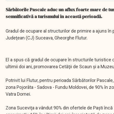
Sărbătorile Pascale aduc un aflux foarte mare de tu
semnificativă a turismului în această perioadă.
Gradul de ocupare al structurilor de primire a ajuns în
Judeţean (CJ) Suceava, Gheorghe Flutur.
El a spus că gradul de ocupare în structurile turistice d
ultimii doi ani, promovarea Cetăţii de Scaun şi a Muze
Potrivit lui Flutur, pentru perioada Sărbătorilor Pasca
zona Pojorâta - Sadova - Fundu Moldovei, de 90% în 
Vatra Dornei.
Zona Suceviţa a vândut 90% din ofertele de Paşti încă d