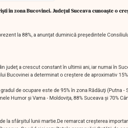
riști în zona Bucovinei. Județul Suceava cunoaște o cre
 prezent la 88%, a anunţat duminică preşedintele Consiliul
in judeţ a crescut constant în ultimii ani, iar numai în Suc
ului Bucovinei a determinat o creştere de aproximativ 15%
le, gradul de ocupare este de 95% în zona Rădăuţi (Putna - 
zonele Humor şi Vama - Moldoviţa, 88% Suceava şi 70% Câ
e la sfârşitul lunii martie.De remarcat creşterea importa