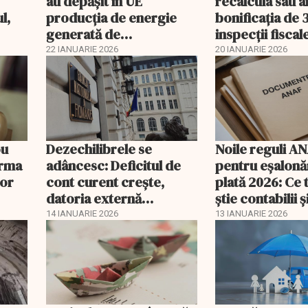
au depășit în UE
recalcula sau a
l,
producția de energie
bonificația de
generată de
inspecții fiscal
veni
combustibilii fosili
22 IANUARIE 2026
20 IANUARIE 2026
ou
Dezechilibrele se
Noile reguli A
orma
adâncesc: Deficitul de
pentru eşalonăr
lor
cont curent crește,
plată 2026: Ce 
datoria externă
știe contabilii ș
explodează
14 IANUARIE 2026
13 IANUARIE 2026