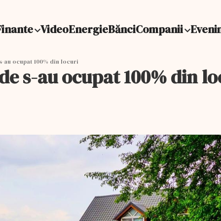
Finante
Video
Energie
Bănci
Companii
Eveni
s-au ocupat 100% din locuri
de s-au ocupat 100% din lo