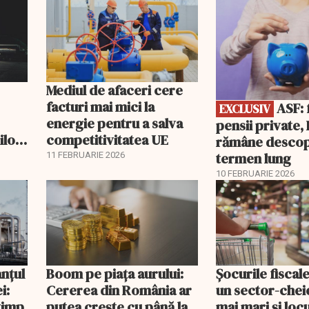
EXCLUSIV
Mediul de afaceri cere
facturi mai mici la
ASF: fără
EXCLUSIV
energie pentru a salva
pensii private
ilor
competitivitatea UE
rămâne descop
Ce
termen lung
11 FEBRUARIE 2026
10 FEBRUARIE 2026
anțul
Boom pe piața aurului:
Șocurile fiscal
i:
Cererea din România ar
un sector-cheie
timp
putea crește cu până la
mai mari și loc