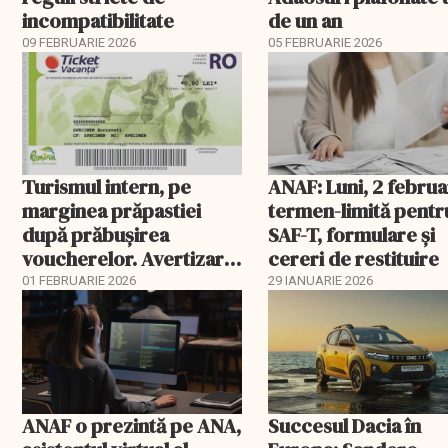
incompatibilitate
de un an
09 FEBRUARIE 2026
05 FEBRUARIE 2026
Turismul intern, pe
ANAF: Luni, 2 februa
marginea prăpastiei
termen-limită pentr
după prăbușirea
SAF-T, formulare și
voucherelor. Avertizare
cereri de restituire
ANAT
01 FEBRUARIE 2026
29 IANUARIE 2026
ANAF o prezintă pe ANA,
Succesul Dacia în