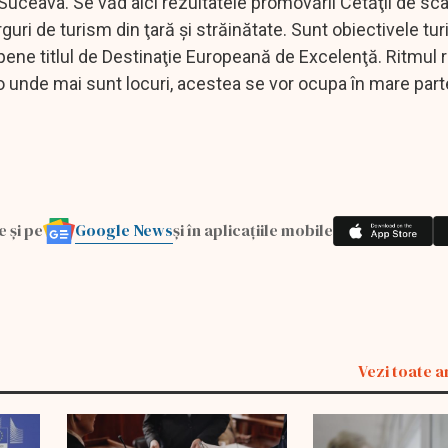
a Suceava. Se văd aici rezultatele promovării Cetăţii de sc
uri de turism din ţară şi străinătate. Sunt obiectivele tur
ene titlul de Destinaţie Europeană de Excelenţă. Ritmul r
o unde mai sunt locuri, acestea se vor ocupa în mare part
Google News
e și pe
și în aplicațiile mobile
Vezi toate a