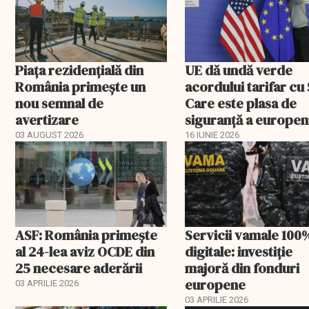
Piața rezidențială din
UE dă undă verde
România primește un
acordului tarifar cu
nou semnal de
Care este plasa de
avertizare
siguranță a europen
03 AUGUST 2026
16 IUNIE 2026
ASF: România primește
Servicii vamale 100
al 24-lea aviz OCDE din
digitale: investiție
25 necesare aderării
majoră din fonduri
europene
03 APRILIE 2026
03 APRILIE 2026