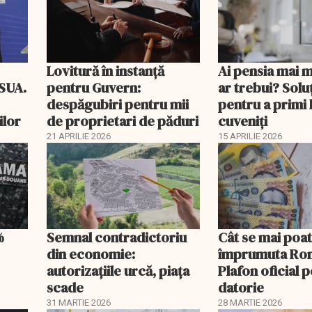
Lovitură în instanță
Ai pensia mai 
 SUA.
pentru Guvern:
ar trebui? Soluţ
despăgubiri pentru mii
pentru a primi 
ilor
de proprietari de păduri
cuveniţi
21 APRILIE 2026
15 APRILIE 2026
%
Semnal contradictoriu
Cât se mai poa
din economie:
împrumuta Ro
autorizațiile urcă, piața
Plafon oficial 
scade
datorie
31 MARTIE 2026
28 MARTIE 2026