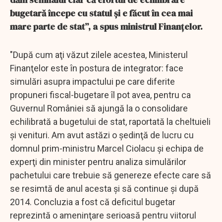
bugetară începe cu statul şi e făcut în cea mai
mare parte de stat”, a spus ministrul Finanțelor.
"După cum aţi văzut zilele acestea, Ministerul
Finanţelor este în postura de integrator: face
simulări asupra impactului pe care diferite
propuneri fiscal-bugetare îl pot avea, pentru ca
Guvernul României să ajungă la o consolidare
echilibrată a bugetului de stat, raportată la cheltuieli
şi venituri. Am avut astăzi o şedinţă de lucru cu
domnul prim-ministru Marcel Ciolacu şi echipa de
experţi din minister pentru analiza simulărilor
pachetului care trebuie să genereze efecte care să
se resimtă de anul acesta şi să continue şi după
2014. Concluzia a fost că deficitul bugetar
reprezintă o ameninţare serioasă pentru viitorul