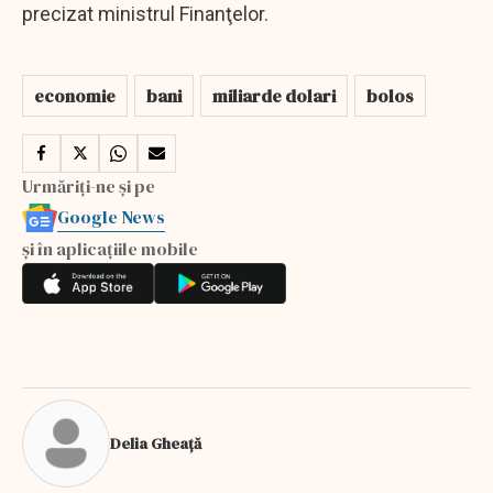
precizat ministrul Finanţelor.
economie
bani
miliarde dolari
bolos
Urmăriți-ne și pe
Google News
și în aplicațiile mobile
Delia Gheață