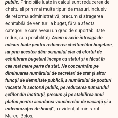
public.
Principiile luate în calcul sunt reducerea de
cheltuieli prin mai multe tipuri de măsuri, inclusiv
de reformă administrativă, precum şi atragerea
echitabilă de venituri la buget, fără a afecta
categoriile care aveau un grad de suportabilitate
redus, sub posibilităţi.
Avem o serie întreagă de
măsuri luate pentru reducerea cheltuielilor bugetare,
iar prin acestea dăm semnalul clar că efortul de
echilibrare bugetară începe cu statul şi e făcut în
cea mai mare parte de stat. Ne concentrăm pe
diminuarea numărului de secretari de stat şi altor
funcţii de demnitate publică, a numărului de posturi
vacante în sectorul public, pe reducerea numărului
şefilor din instituţii, precum şi pe stabilirea unui
plafon pentru acordarea voucherelor de vacanţă şi a
indemnizaţiei de hrană
", a evidenţiat ministrul
Marcel Boloş.