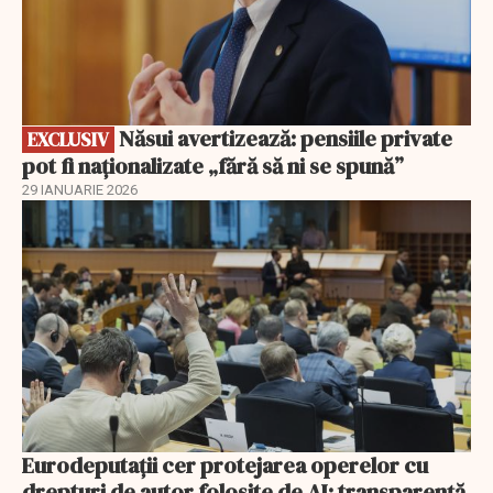
Năsui avertizează: pensiile private
EXCLUSIV
pot fi naționalizate „fără să ni se spună”
29 IANUARIE 2026
Eurodeputații cer protejarea operelor cu
drepturi de autor folosite de AI: transparență