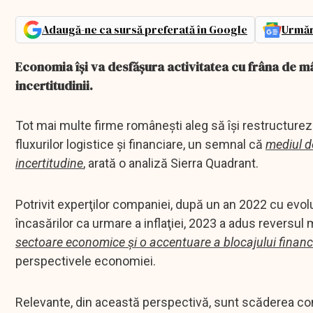
Adaugă-ne ca sursă preferată în Google
Urmăr
Economia îşi va desfăşura activitatea cu frâna de mână
incertitudinii.
Tot mai multe firme româneşti aleg să îşi restructurez
fluxurilor logistice şi financiare, un semnal că
mediul de
incertitudine
, arată o analiză Sierra Quadrant.
Potrivit experţilor companiei, după un an 2022 cu evo
încasărilor ca urmare a inflaţiei, 2023 a adus reversul 
sectoare economice şi o accentuare a blocajului financ
perspectivele economiei.
Relevante, din această perspectivă, sunt scăderea cont