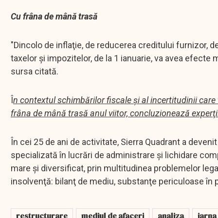
Cu frâna de mână trasă
"Dincolo de inflaţie, de reducerea creditului furnizor, 
taxelor şi impozitelor, de la 1 ianuarie, va avea efecte
sursa citată.
Î
n contextul schimbărilor fiscale şi al incertitudinii ca
frâna de mână trasă anul viitor, concluzionează experţ
În cei 25 de ani de activitate, Sierra Quadrant a deveni
specializată în lucrări de administrare şi lichidare com
mare şi diversificat, prin multitudinea problemelor le
insolvenţă: bilanţ de mediu, substanţe periculoase în pro
restructurare
mediul de afaceri
analiza
iarna