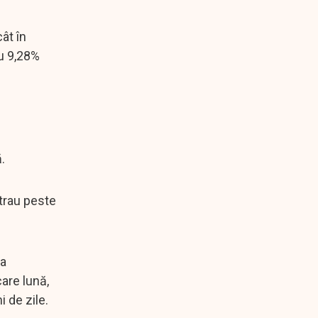
ât în
cu 9,28%
.
trau peste
ba
are lună,
i de zile.