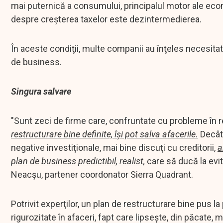
mai puternică a consumului, principalul motor ale econ
despre creşterea taxelor este dezintermedierea.
În aceste condiţii, multe companii au înţeles necesitat
de business.
Singura salvare
"Sunt zeci de firme care, confruntate cu probleme în rel
restructurare bine definite, îşi pot salva afacerile.
Decât 
negative investiţionale, mai bine discuţi cu creditorii,
a
plan de business predictibil, realist,
care să ducă la evita
Neacşu, partener coordonator Sierra Quadrant.
Potrivit experţilor, un plan de restructurare bine pus 
rigurozitate în afaceri, fapt care lipseşte, din păcate, m