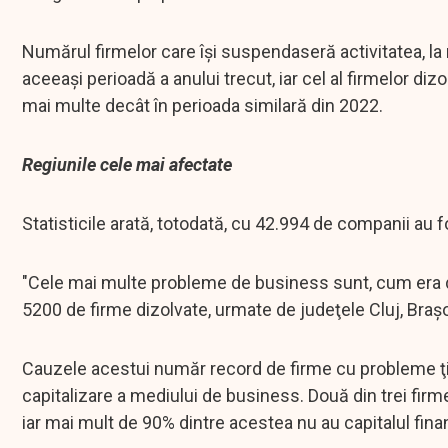
Numărul firmelor care îşi suspendaseră activitatea, la 
aceeaşi perioadă a anului trecut, iar cel al firmelor diz
mai multe decât în perioada similară din 2022.
Regiunile cele mai afectate
Statisticile arată, totodată, cu 42.994 de companii au fos
"Cele mai multe probleme de business sunt, cum era de
5200 de firme dizolvate, urmate de judeţele Cluj, Braşov
Cauzele acestui număr record de firme cu probleme ţin, 
capitalizare a mediului de business. Două din trei fir
iar mai mult de 90% dintre acestea nu au capitalul finan