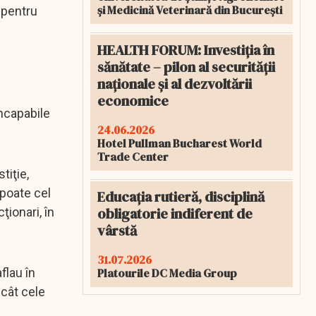
și Medicină Veterinară din București
 pentru
HEALTH FORUM: Investiția în
sănătate – pilon al securității
naționale și al dezvoltării
economice
incapabile
24.06.2026
Hotel Pullman Bucharest World
Trade Center
tiţie,
 poate cel
Educația rutieră, disciplină
obligatorie indiferent de
ţionari, în
vârstă
31.07.2026
Platourile DC Media Group
flau în
ecât cele