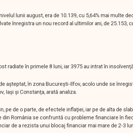
nivelul lunii august, era de 10.139, cu 5,64% mai multe dec
olvate înregistra un nou record al ultimilor ani, de 25.153, 
t radiate în primele 8 luni, iar 3975 au intrat în insolvenţă
 aşteptat, în zona Bucureşti-Ilfov, acolo unde se înregis
, Iaşi şi Constanţa, arată analiza.
pe de o parte, de efectele inflaţiei, iar pe de alta de sla
me din România se confruntă cu probleme financiare în fiec
ciar de a rezista unui blocaj financiar mai mare de 2-3 lun