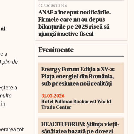
07 AUGUST 2026
ANAF a început notificările.
Firmele care nu au depus
bilanțurile pe 2025 riscă să
 al
ajungă inactive fiscal
Evenimente
re a
 plin de
Energy Forum Ediția a XV-a:
Piața energiei din România,
sub presiunea noii realități
eştere a
31.03.2026
multe
Hotel Pullman Bucharest World
 în
Trade Center
HEALTH FORUM: Știința vieții-
perarea tot
sănătatea bazată pe dovezi