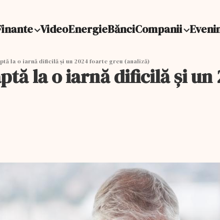
Finante
Video
Energie
Bănci
Companii
Eveni
tă la o iarnă dificilă și un 2024 foarte greu (analiză)
ptă la o iarnă dificilă și u