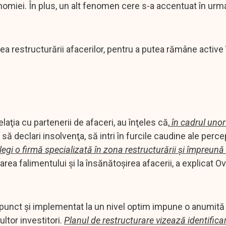
omiei. În plus, un alt fenomen cere s-a accentuat în urma
ea restructurării afacerilor, pentru a putea rămâne active
aţia cu partenerii de afaceri, au înţeles că,
în cadrul unor
să declari insolvenţa, să intri în furcile caudine ale perce
legi o firmă specializată în zona restructurării şi împreună
rea falimentului şi la însănătoşirea afacerii, a explicat Ov
la punct şi implementat la un nivel optim impune o anumită
ultor investitori.
Planul de restructurare vizează identifica