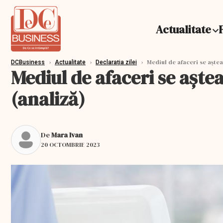
Actualitate
›
›
›
Mediul de afaceri se așteap
DCBusiness
Actualitate
Declarația zilei
Mediul de afaceri se aștea
(analiză)
De
Mara Ivan
20 OCTOMBRIE 2023