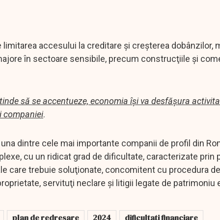
de limitarea accesului la creditare şi creşterea dobânzilor,
 majore în sectoare sensibile, precum construcţiile şi come
re tinde să se accentueze, economia îşi va desfăşura activit
ii companiei
.
t una dintre cele mai importante companii de profil din Rom
plexe, cu un ridicat grad de dificultate, caracterizate prin
gale care trebuie soluţionate, concomitent cu procedura d
prietate, servituţi neclare şi litigii legate de patrimoniu 
plan de redresare
2024
dificultati financiare