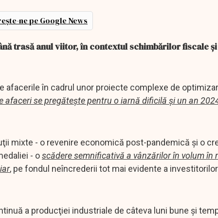
ește-ne pe Google News
 trasă anul viitor, în contextul schimbărilor fiscale şi
e afacerile în cadrul unor proiecte complexe de optimiza
 afaceri se pregăteşte pentru o iarnă dificilă şi un an 2024
luţii mixte - o revenire economică post-pandemică şi o cr
medaliei - o
scădere semnificativă a vânzărilor în volum în 
iar
, pe fondul neîncrederii tot mai evidente a investitorilor
inuă a producţiei industriale de câteva luni bune şi tem