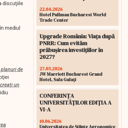
 discuţiile
22.04.2026
Hotel Pullman Bucharest World
Trade Center
 în mediul
Upgrade România: Viața după
PNRR: Cum evităm
prăbușirea investițiilor în
2027?
27.05.2026
 planuri de
JW Marriott Bucharest Grand
pţiei
Hotel, Sala Galați
 creaţi un
idiu
CONFERINȚA
UNIVERSITĂȚILOR EDIȚIA A
VI-A
10.06.2026
rea
Universitatea de Științe Agronomice