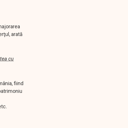
 majorarea
rţul, arată
atea cu
ânia, fiind
 patrimoniu
e
etc.