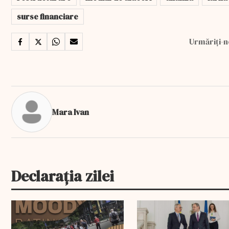
surse financiare
Urmăriți-n
Mara Ivan
Declarația zilei