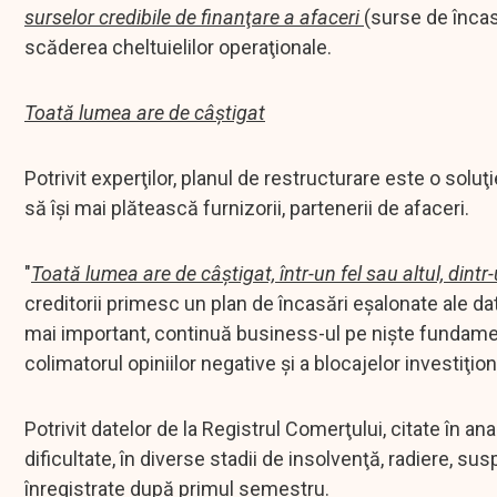
surselor credibile de finanţare a afaceri
(surse de încas
scăderea cheltuielilor operaţionale.
Toată lumea are de câștigat
Potrivit experţilor, planul de restructurare este o solu
să îşi mai plătească furnizorii, partenerii de afaceri.
"
Toată lumea are de câştigat, într-un fel sau altul, di
creditorii primesc un plan de încasări eşalonate ale dat
mai important, continuă business-ul pe nişte fundamente
colimatorul opiniilor negative şi a blocajelor investiţi
Potrivit datelor de la Registrul Comerţului, citate în ana
dificultate, în diverse stadii de insolvenţă, radiere, s
înregistrate după primul semestru.