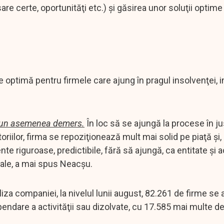
are certe, oportunităţi etc.) şi găsirea unor soluţii optime
ţie optimă pentru firmele care ajung în pragul insolvenţei, 
ntr-un asemenea demers.
În loc să se ajungă la procese în jus
oriilor, firma se repoziţionează mult mai solid pe piaţă şi,
 riguroase, predictibile, fără să ajungă, ca entitate şi ac
onale, a mai spus Neacşu.
liza companiei, la nivelul lunii august, 82.261 de firme se a
uspendare a activităţii sau dizolvate, cu 17.585 mai multe d