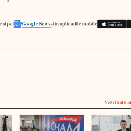
Google News
e și pe
și în aplicațiile mobile
Vezi toate a