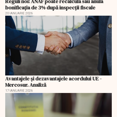
Reguli noi: ANAF poate recalcula sau anula
bonificația de 3% după inspecții fiscale
20 IANUARIE 2026
Avantajele şi dezavantajele acordului UE -
Mercosur. Analiză
17 IANUARIE 2026