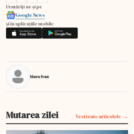
Urmăriți-ne și pe
Google News
și în aplicațiile mobile
Mara Ivan
Mutarea zilei
Vezi toate articolele