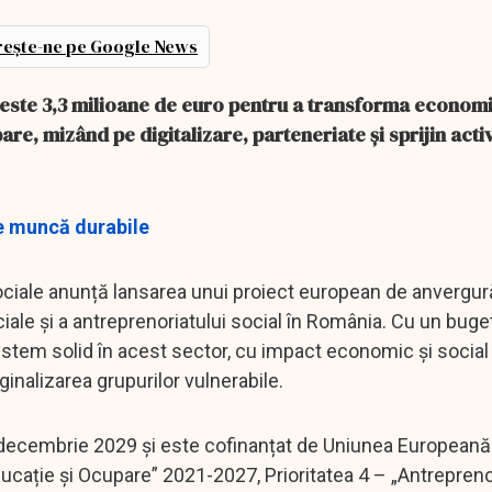
ește-ne pe Google News
peste 3,3 milioane de euro pentru a transforma economi
re, mizând pe digitalizare, parteneriate și sprijin acti
de muncă durabile
ii Sociale anunță lansarea unui proiect european de anvergu
ale și a antreprenoriatului social în România. Cu un buge
istem solid în acest sector, cu impact economic și social 
inalizarea grupurilor vulnerabile.
1 decembrie 2029 și este cofinanțat de Uniunea Europeană
ucație și Ocupare” 2021-2027, Prioritatea 4 – „Antreprenor