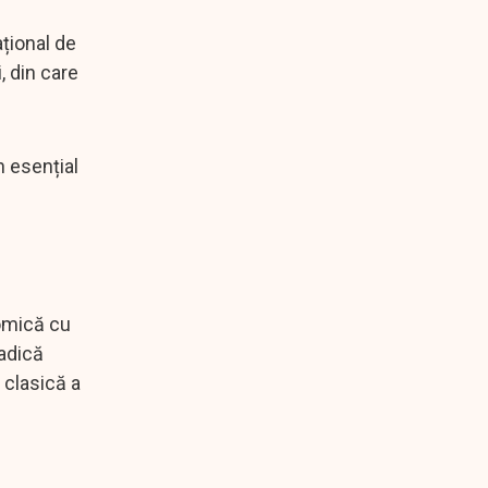
țional de
, din care
n esențial
nomică cu
 adică
 clasică a