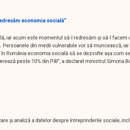
 redresăm economia socială”
ială, iar acum este momentul să-l redresăm și să-l facem
ă. Persoanele din medii vulnerabile vor să muncească, iar 
a și în România economia socială să se dezvolte așa cum s
enerează peste 10% din PIB”, a declarat ministrul Simona B
 și analiză a datelor despre întreprinderile sociale, incl