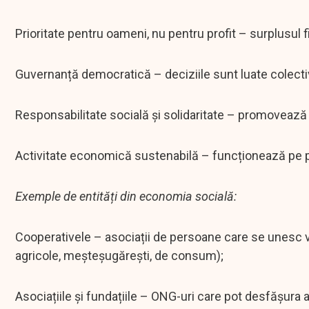
Prioritate pentru oameni, nu pentru profit – surplusul 
Guvernanță democratică – deciziile sunt luate colectiv,
Responsabilitate socială și solidaritate – promovează in
Activitate economică sustenabilă – funcționează pe prin
Exemple de entități din economia socială:
Cooperativele – asociații de persoane care se unesc 
agricole, meșteșugărești, de consum);
Asociațiile și fundațiile – ONG-uri care pot desfășura 