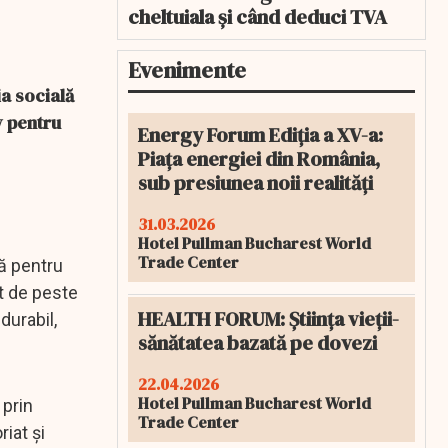
cheltuiala și când deduci TVA
Evenimente
a socială
v pentru
Energy Forum Ediția a XV-a:
Piața energiei din România,
sub presiunea noii realități
31.03.2026
Hotel Pullman Bucharest World
Trade Center
ră pentru
t de peste
HEALTH FORUM: Știința vieții-
durabil,
sănătatea bazată pe dovezi
22.04.2026
Hotel Pullman Bucharest World
 prin
Trade Center
iat și