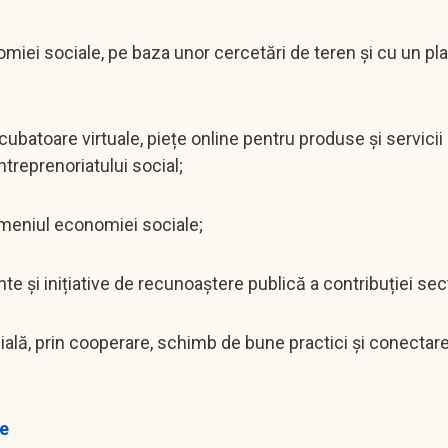
miei sociale, pe baza unor cercetări de teren și cu un pl
ubatoare virtuale, piețe online pentru produse și servicii 
treprenoriatului social;
meniul economiei sociale;
și inițiative de recunoaștere publică a contribuției sect
ială, prin cooperare, schimb de bune practici și conectar
le