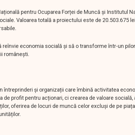
ațională pentru Ocuparea Forței de Muncă și Institutul Na
ociale. Valoarea totală a proiectului este de 20.503.675 lei
sabile.
să reînvie economia socială și să o transforme într-un pilo
ii românești.
 întreprinderi și organizații care îmbină activitatea eco
a de profit pentru acționari, ci crearea de valoare socială,
ților, oferirea de locuri de muncă celor excluși de pe piața
ităților.