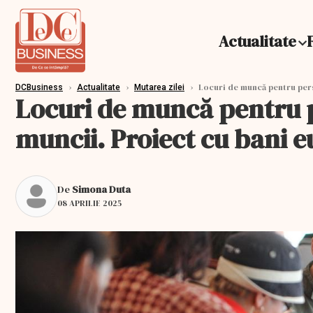
Actualitate
›
›
›
Locuri de muncă pentru pers
DCBusiness
Actualitate
Mutarea zilei
Locuri de muncă pentru p
muncii. Proiect cu bani 
De
Simona Duta
08 APRILIE 2025