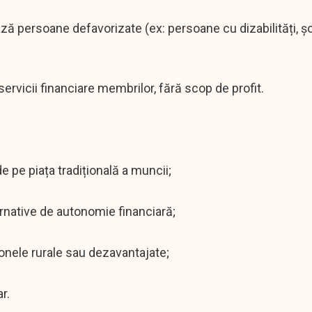
ază persoane defavorizate (ex: persoane cu dizabilități, 
servicii financiare membrilor, fără scop de profit.
pe piața tradițională a muncii;
rnative de autonomie financiară;
zonele rurale sau dezavantajate;
r.