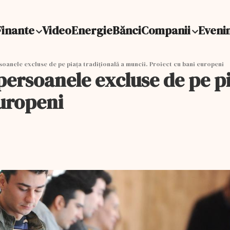
Finante
Video
Energie
Bănci
Companii
Eveni
oanele excluse de pe piața tradițională a muncii. Proiect cu bani europeni
ersoanele excluse de pe pi
europeni