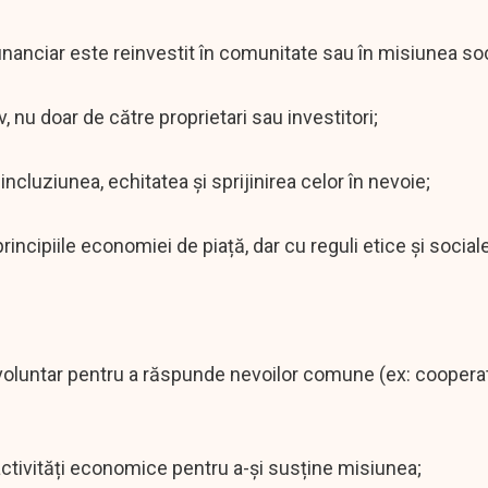
financiar este reinvestit în comunitate sau în misiunea soc
 nu doar de către proprietari sau investitori;
cluziunea, echitatea și sprijinirea celor în nevoie;
cipiile economiei de piață, dar cu reguli etice și sociale
voluntar pentru a răspunde nevoilor comune (ex: coopera
activități economice pentru a-și susține misiunea;