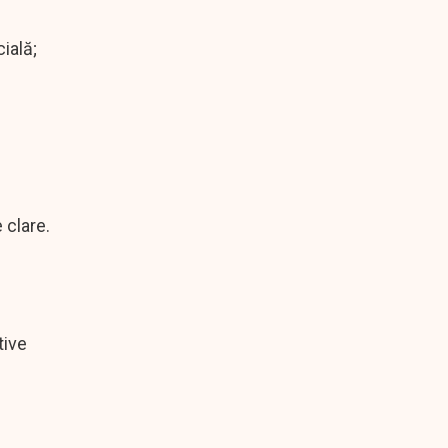
ială;
 clare.
tive