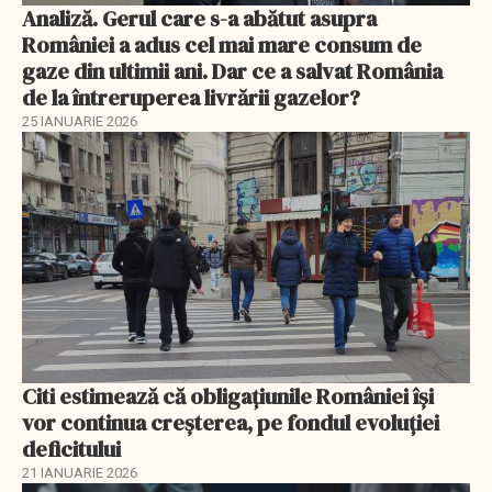
Analiză. Gerul care s-a abătut asupra
României a adus cel mai mare consum de
gaze din ultimii ani. Dar ce a salvat România
de la întreruperea livrării gazelor?
25 IANUARIE 2026
Citi estimează că obligațiunile României își
vor continua creșterea, pe fondul evoluției
deficitului
21 IANUARIE 2026