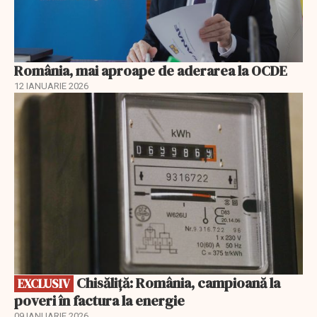
România, mai aproape de aderarea la OCDE
12 IANUARIE 2026
EXCLUSIV
Chisăliță: România, campioană la
EXCLUSIV
poveri în factura la energie
09 IANUARIE 2026