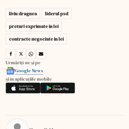
liviu dragnea
liderul psd
preturi exprimate in lei
contracte negociate in lei
Urmăriți-ne și pe
Google News
și în aplicațiile mobile