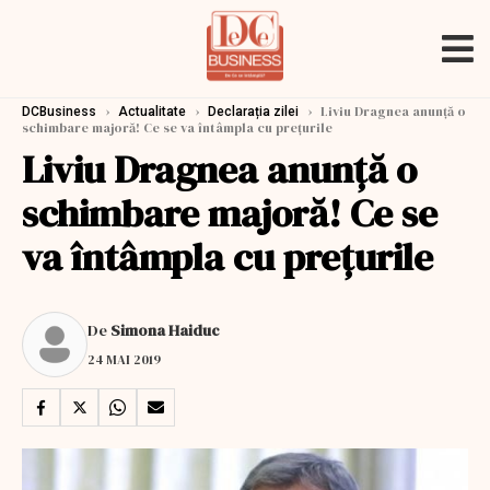
›
›
›
Liviu Dragnea anunță o
DCBusiness
Actualitate
Declarația zilei
schimbare majoră! Ce se va întâmpla cu prețurile
Liviu Dragnea anunță o
schimbare majoră! Ce se
va întâmpla cu prețurile
De
Simona Haiduc
24 MAI 2019