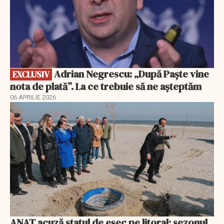
Adrian Negrescu: „După Paște vine
EXCLUSIV
nota de plată”. La ce trebuie să ne așteptăm
06 APRILIE 2026
ANAT acuză statul de eșec pe litoral: sezonul