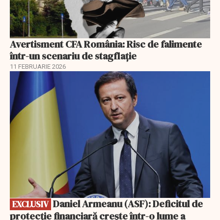
Avertisment CFA România: Risc de falimente
într-un scenariu de stagflație
11 FEBRUARIE 2026
EXCLUSIV
Daniel Armeanu (ASF): Deficitul de
EXCLUSIV
protecție financiară crește într-o lume a