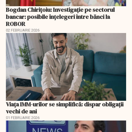
Bogdan Chirițoiu: Investigație pe sectorul
bancar: posibile înțelegeri între bănci la
ROBOR
02 FEBRUARIE 2026
Viața IMM-urilor se simplifică: dispar obligații
vechi de ani
01 FEBRUARIE 2026
EXCLUSIV