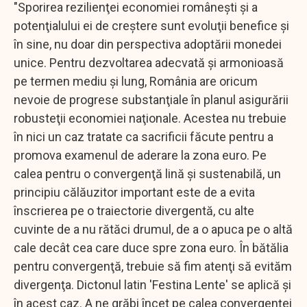
"Sporirea rezilienţei economiei româneşti şi a
potenţialului ei de creştere sunt evoluţii benefice şi
în sine, nu doar din perspectiva adoptării monedei
unice. Pentru dezvoltarea adecvată şi armonioasă
pe termen mediu şi lung, România are oricum
nevoie de progrese substanţiale în planul asigurării
robusteţii economiei naţionale. Acestea nu trebuie
în nici un caz tratate ca sacrificii făcute pentru a
promova examenul de aderare la zona euro. Pe
calea pentru o convergenţă lină şi sustenabilă, un
principiu călăuzitor important este de a evita
înscrierea pe o traiectorie divergentă, cu alte
cuvinte de a nu rătăci drumul, de a o apuca pe o altă
cale decât cea care duce spre zona euro. În bătălia
pentru convergenţă, trebuie să fim atenţi să evităm
divergenţa. Dictonul latin 'Festina Lente' se aplică şi
în acest caz. A ne grăbi încet pe calea convergenţei