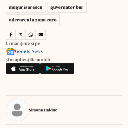
mugur isarescu
guvernator bnr
aderarea la zona euro
Urmăriți-ne și pe
Google News
și în aplicațiile mobile
Simona Haiduc