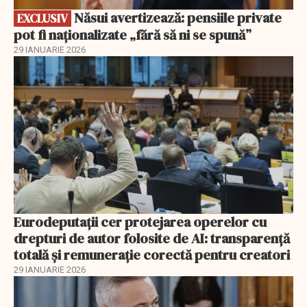
Năsui avertizează: pensiile private
EXCLUSIV
pot fi naționalizate „fără să ni se spună”
29 IANUARIE 2026
Eurodeputații cer protejarea operelor cu
drepturi de autor folosite de AI: transparență
totală și remunerație corectă pentru creatori
29 IANUARIE 2026