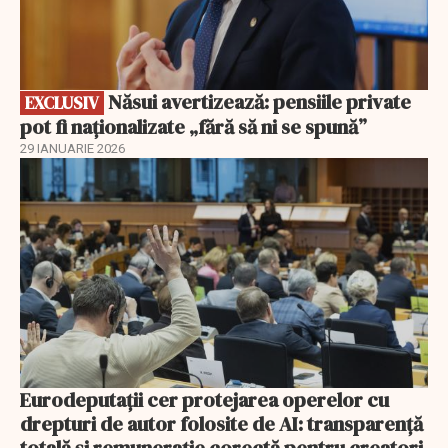
Năsui avertizează: pensiile private
EXCLUSIV
pot fi naționalizate „fără să ni se spună”
29 IANUARIE 2026
Eurodeputații cer protejarea operelor cu
drepturi de autor folosite de AI: transparență
totală și remunerație corectă pentru creatori