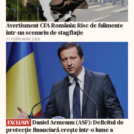
Avertisment CFA România: Risc de falimente
într-un scenariu de stagflație
11 FEBRUARIE 2026
EXCLUSIV
Daniel Armeanu (ASF): Deficitul de
EXCLUSIV
protecție financiară crește într-o lume a