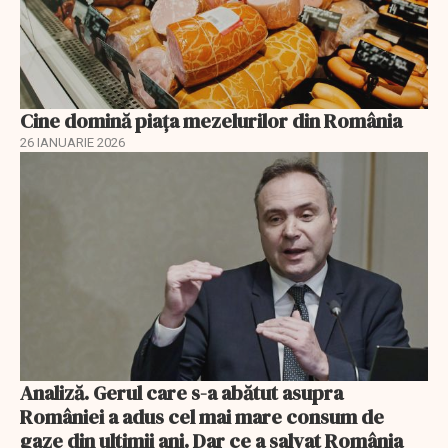
Cine domină piața mezelurilor din România
26 IANUARIE 2026
Analiză. Gerul care s-a abătut asupra
României a adus cel mai mare consum de
gaze din ultimii ani. Dar ce a salvat România