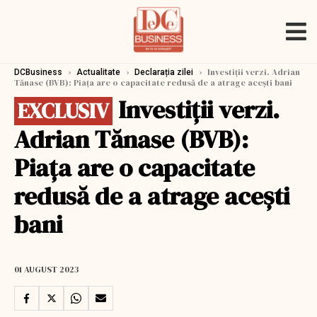
›
›
›
Investiții verzi. Adrian
DCBusiness
Actualitate
Declarația zilei
Tănase (BVB): Piața are o capacitate redusă de a atrage acești bani
Investiții verzi.
EXCLUSIV
Adrian Tănase (BVB):
Piața are o capacitate
redusă de a atrage acești
bani
01 AUGUST 2023