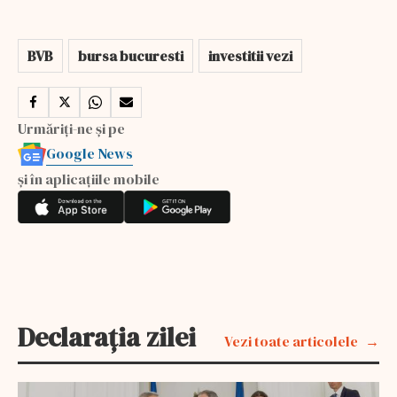
BVB
bursa bucuresti
investitii vezi
Urmăriți-ne și pe
Google News
și în aplicațiile mobile
Declarația zilei
Vezi toate articolele