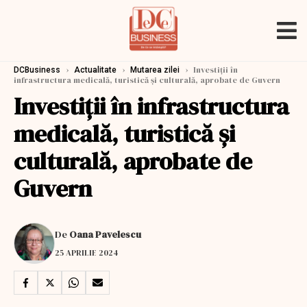
›
›
›
Investiții în
DCBusiness
Actualitate
Mutarea zilei
infrastructura medicală, turistică și culturală, aprobate de Guvern
Investiții în infrastructura
medicală, turistică și
culturală, aprobate de
Guvern
De
Oana Pavelescu
25 APRILIE 2024