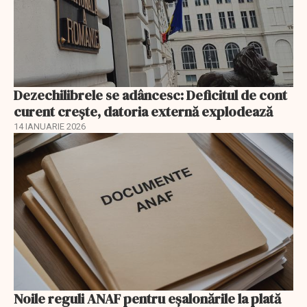
Dezechilibrele se adâncesc: Deficitul de cont
curent crește, datoria externă explodează
14 IANUARIE 2026
Noile reguli ANAF pentru eşalonările la plată