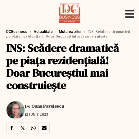
›
›
›
INS: Scădere dramatică
DCBusiness
Actualitate
Mutarea zilei
pe piața rezidențială! Doar Bucureștiul mai construiește
INS: Scădere dramatică
pe piața rezidențială!
Doar Bucureștiul mai
construiește
De
Oana Pavelescu
12 IUNIE 2025