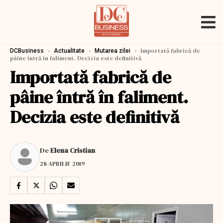
›
›
›
Importată fabrică de
DCBusiness
Actualitate
Mutarea zilei
pâine întră în faliment. Decizia este definitivă
Importată fabrică de
pâine întră în faliment.
Decizia este definitivă
De
Elena Cristian
28 APRILIE 2019