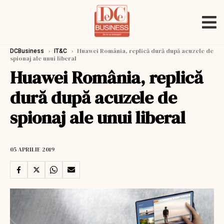
›
›
Huawei România, replică dură după acuzele de
DCBusiness
IT&C
spionaj ale unui liberal
Huawei România, replică
dură după acuzele de
spionaj ale unui liberal
05 APRILIE 2019