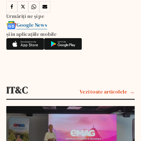
Urmăriți-ne și pe
Google News
și în aplicațiile mobile
IT&C
Vezi toate articolele