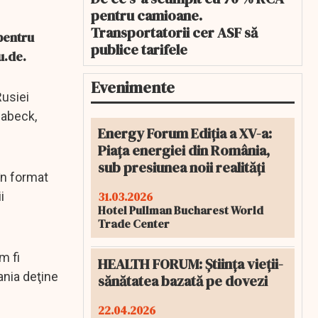
pentru camioane.
Transportatorii cer ASF să
 pentru
publice tarifele
u.de.
Evenimente
Rusiei
Habeck,
Energy Forum Ediția a XV-a:
Piața energiei din România,
sub presiunea noii realități
în format
31.03.2026
i
Hotel Pullman Bucharest World
Trade Center
m fi
HEALTH FORUM: Știința vieții-
ania deţine
sănătatea bazată pe dovezi
22.04.2026