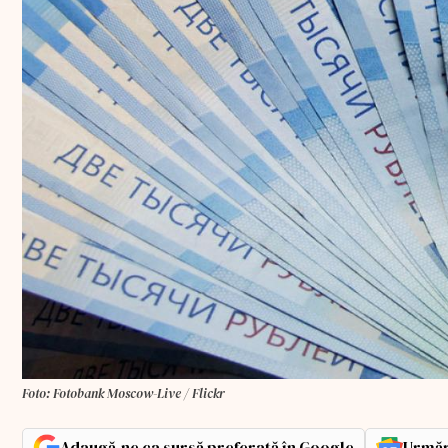
Foto: Fotobank Moscow-Live / Flickr
Adaugă-ne ca sursă preferată în Google
Urmăr