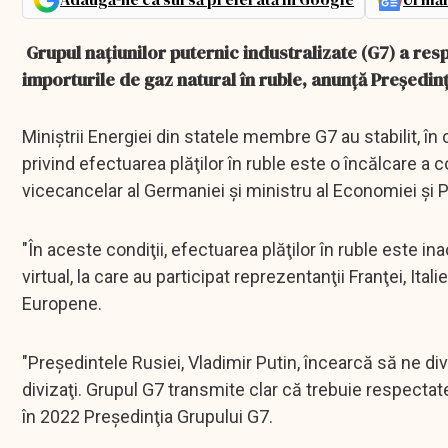
Grupul naţiunilor puternic industralizate (G7) a respi
importurile de gaz natural în ruble, anunţă Preşedin
Miniştrii Energiei din statele membre G7 au stabilit, în
privind efectuarea plăţilor în ruble este o încălcare a
vicecancelar al Germaniei şi ministru al Economiei şi P
"În aceste condiţii, efectuarea plăţilor în ruble este 
virtual, la care au participat reprezentanţii Franţei, Itali
Europene.
"Preşedintele Rusiei, Vladimir Putin, încearcă să ne di
divizaţi. Grupul G7 transmite clar că trebuie respecta
în 2022 Preşedinţia Grupului G7.