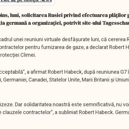
ns, luni, solicitarea Rusiei privind efectuarea plăţilor
ţia germană a organizaţiei, potrivit site-ului Tagesscha
 cadrul unei reuniuni virtuale desfăşurate luni, că cererea 
 contractelor pentru furnizarea de gaze, a declarat Robert 
rotecţiei Climei.
inacceptabilă", a afirmat Robert Habeck, după reuniunea G7 
ei, Germaniei, Canadei, Statelor Unite, Marii Britanii şi Uniuni
vizeze. Dar solidaritatea noastră este semnificativă, nu vo
te clauzele contractelor", a subliniat Robert Habeck. Germ