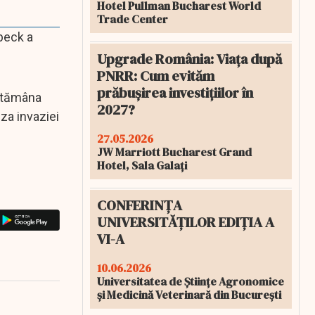
Hotel Pullman Bucharest World
Trade Center
abeck a
Upgrade România: Viața după
PNRR: Cum evităm
prăbușirea investițiilor în
ăptămâna
2027?
za invaziei
27.05.2026
JW Marriott Bucharest Grand
Hotel, Sala Galați
CONFERINȚA
UNIVERSITĂȚILOR EDIȚIA A
VI-A
10.06.2026
Universitatea de Științe Agronomice
și Medicină Veterinară din București