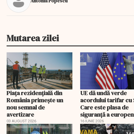
Antonia Popescu
Mutarea zilei
Piața rezidențială din
UE dă undă verde
România primește un
acordului tarifar cu
nou semnal de
Care este plasa de
avertizare
siguranță a europen
03 AUGUST 2026
16 IUNIE 2026