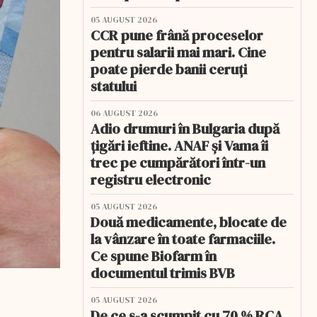
05 AUGUST 2026
CCR pune frână proceselor
pentru salarii mai mari. Cine
poate pierde banii ceruți
statului
06 AUGUST 2026
Adio drumuri în Bulgaria după
țigări ieftine. ANAF și Vama îi
trec pe cumpărători într-un
registru electronic
05 AUGUST 2026
Două medicamente, blocate de
la vânzare în toate farmaciile.
Ce spune Biofarm în
documentul trimis BVB
05 AUGUST 2026
De ce s-a scumpit cu 70 % RCA