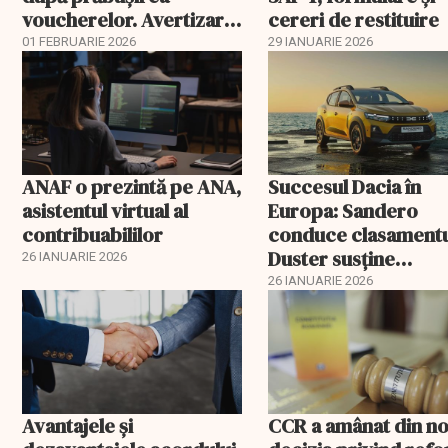
voucherelor. Avertizare
cereri de restituire
ANAT
01 FEBRUARIE 2026
29 IANUARIE 2026
ANAF o prezintă pe ANA,
Succesul Dacia în
asistentul virtual al
Europa: Sandero
contribuabililor
conduce clasamentu
Duster susține
26 IANUARIE 2026
producția de la Mio
26 IANUARIE 2026
Avantajele şi
CCR a amânat din n