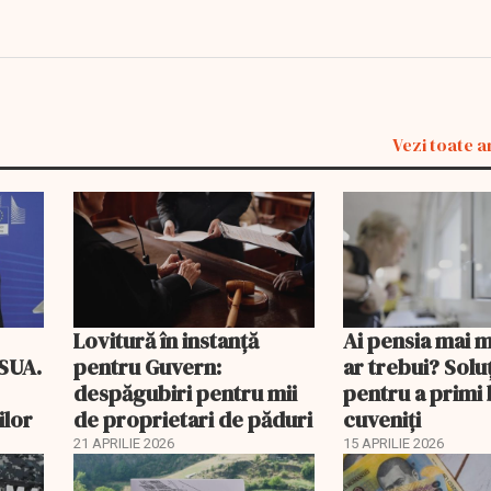
Vezi toate a
Lovitură în instanță
Ai pensia mai 
 SUA.
pentru Guvern:
ar trebui? Soluţ
despăgubiri pentru mii
pentru a primi 
ilor
de proprietari de păduri
cuveniţi
21 APRILIE 2026
15 APRILIE 2026