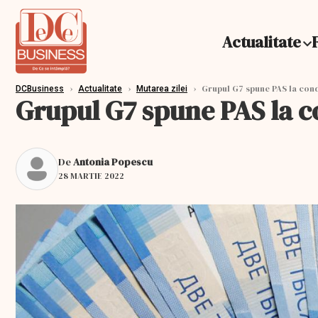
Actualitate
›
›
›
Grupul G7 spune PAS la condi
DCBusiness
Actualitate
Mutarea zilei
Grupul G7 spune PAS la co
De
Antonia Popescu
28 MARTIE 2022