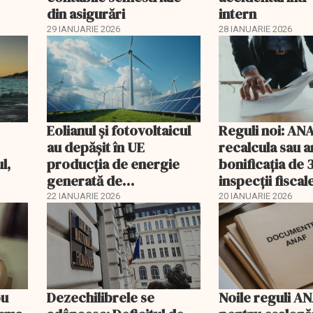
din asigurări
intern
29 IANUARIE 2026
28 IANUARIE 2026
Eolianul și fotovoltaicul
Reguli noi: AN
au depășit în UE
recalcula sau a
l,
producția de energie
bonificația de
generată de
inspecții fiscal
veni
combustibilii fosili
22 IANUARIE 2026
20 IANUARIE 2026
ou
Dezechilibrele se
Noile reguli A