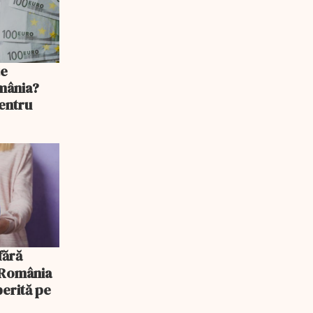
te
mânia?
pentru
, România
erită pe