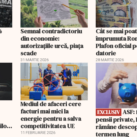
%
Semnal contradictoriu
Cât se mai poa
din economie:
împrumuta Ro
autorizațiile urcă, piața
Plafon oficial 
scade
datorie
31 MARTIE 2026
28 MARTIE 2026
EXCLUSIV
Mediul de afaceri cere
facturi mai mici la
ASF: fără
EXCLUSIV
energie pentru a salva
pensii private
ilor
competitivitatea UE
rămâne descop
Ce
termen lung
11 FEBRUARIE 2026