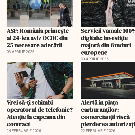
ASF: România primește
Servicii vamale 100
al 24-lea aviz OCDE din
digitale: investiție
25 necesare aderării
majoră din fonduri
europene
03 APRILIE 2026
03 APRILIE 2026
Vrei să-ți schimbi
Alertă în piața
operatorul de telefonie?
carburanților:
Atenție la capcana din
comercianții riscă
contract
pierderea autorizați
înainte de 1 martie. 
24 FEBRUARIE 2026
22 FEBRUARIE 2026