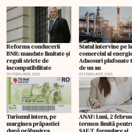
spune șeful ANAF
Reforma conducerii
Statul intervine pe l
BNR: mandate limitate și
comercial al energie
reguli stricte de
Adaosuri plafonate 
incompatibilitate
de un an
09 FEBRUARIE 2026
05 FEBRUARIE 2026
Turismul intern, pe
ANAF: Luni, 2 februa
marginea prăpastiei
termen-limită pentr
după prăbușirea
SAF-T, formulare și