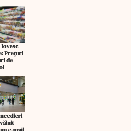
e lovesc
: Prețuri
uri de
ol
oncedieri
văluit
-un e-mail