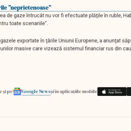
rile ”neprietenoase”
ea de gaze întrucât nu vor fi efectuate plăţile în ruble, H
tru toate scenariile".
u gazele exportate în ţările Uniunii Europene, a anunţat s
iunilor masive care vizează sistemul financiar rus din cau
Google News
e și pe
și în aplicațiile mobile