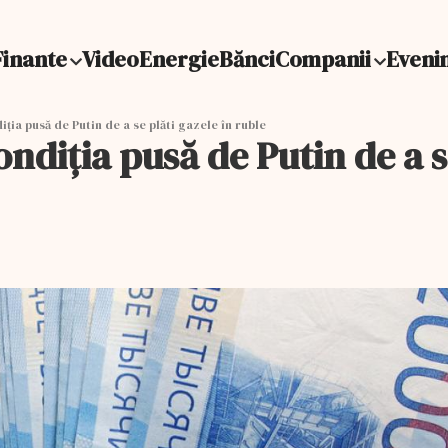
Finante
Video
Energie
Bănci
Companii
Eveni
ţia pusă de Putin de a se plăti gazele în ruble
ndiţia pusă de Putin de a se