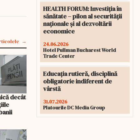
HEALTH FORUM: Investiția în
sănătate – pilon al securității
naționale și al dezvoltării
economice
rticolele
24.06.2026
Hotel Pullman Bucharest World
Trade Center
Educația rutieră, disciplină
obligatorie indiferent de
vârstă
mică decât
31.07.2026
iile
Platourile DC Media Group
banii