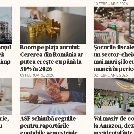
10 FEBRUARIE 2026
anțul
Boom pe piața aurului:
Șocurile fiscal
i:
Cererea din România ar
un sector-cheie
timp
putea crește cu până la
mai mari și loc
50% în 2026
muncă în peric
03 FEBRUARIE 2026
02 FEBRUARIE 2026
rie,
ASF schimbă regulile
Val masiv de c
u
pentru raportările
la Amazon, dez
contabile semestriale
accidental într