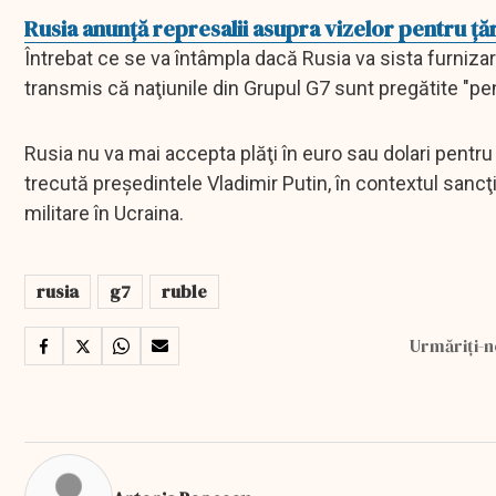
Rusia anunță represalii asupra vizelor pentru ță
Întrebat ce se va întâmpla dacă Rusia va sista furnizar
transmis că naţiunile din Grupul G7 sunt pregătite "pen
Rusia nu va mai accepta plăţi în euro sau dolari pentr
trecută preşedintele Vladimir Putin, în contextul sancţ
militare în Ucraina.
rusia
g7
ruble
Urmăriți-n