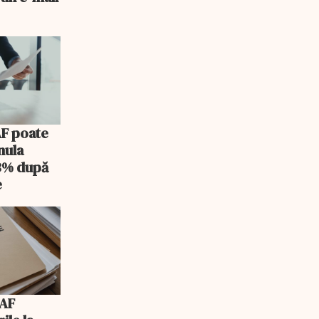
AF poate
nula
 3% după
e
NAF