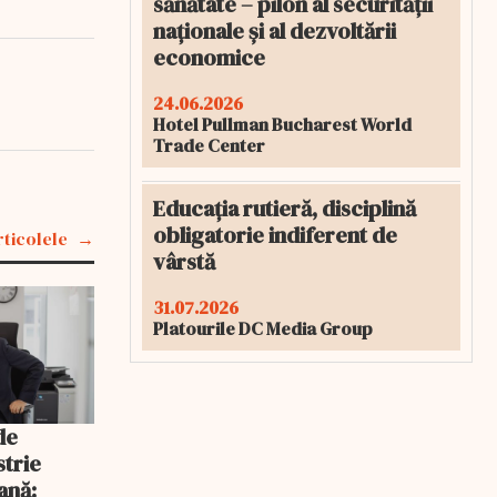
sănătate – pilon al securității
naționale și al dezvoltării
economice
24.06.2026
Hotel Pullman Bucharest World
Trade Center
Educația rutieră, disciplină
obligatorie indiferent de
rticolele
vârstă
31.07.2026
Platourile DC Media Group
de
strie
nă: