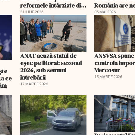
reformele întârziate din
România are n
PNRR
urgent de un n
21 IULIE 2026
05 MAI 2026
guvern
ANAT acuză statul de
ANSVSA spune 
eșec pe litoral: sezonul
controla impor
2026, sub semnul
Mercosur
ște
întrebării
La ce
15 MARTIE 2026
tăm
17 MARTIE 2026
EXCLUSIV