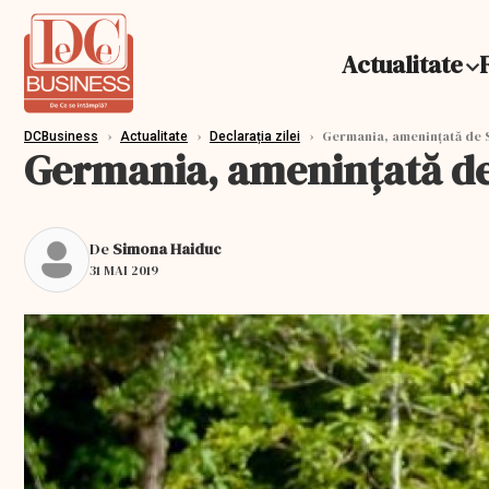
Actualitate
›
›
›
Germania, amenințată de S
DCBusiness
Actualitate
Declarația zilei
Germania, amenințată de
De
Simona Haiduc
31 MAI 2019