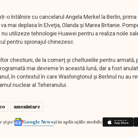
-o întâlnire cu cancelarul Angela Merkel la Berlin, prima 
se va mai deplasa în Elveţia, Olanda şi Marea Britanie. Pomp
 nu utilizeze tehnologie Huawei pentru a realiza noile sal
cul pentru spionajul chinezesc.
or chestiuni, de la comerţ şi cheltuielile pentru armată, 
programată mai devreme în această lună, dar a fost anulat
nul, în contextul în care Washingtonul şi Berlinul nu au re
amul nuclear al Teheranului.
eo
amenintare
Google News
e și pe
și în aplicațiile mobile