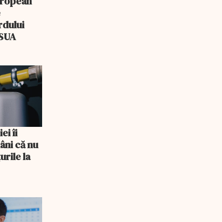
uropean
e
rdului
–SUA
ei îi
âni că nu
urile la