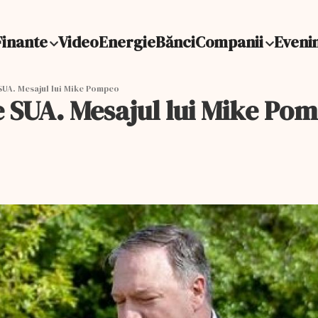
Finante
Video
Energie
Bănci
Companii
Eveni
UA. Mesajul lui Mike Pompeo
 SUA. Mesajul lui Mike Po