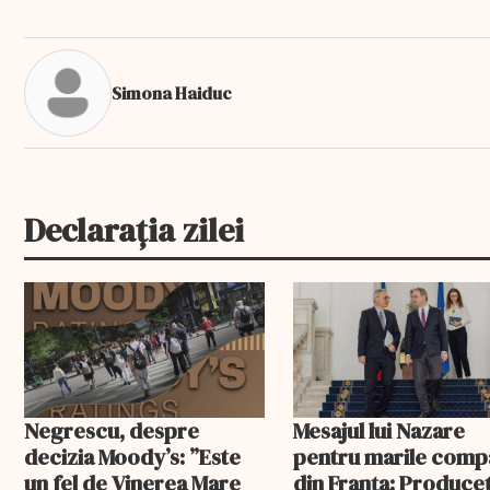
Simona Haiduc
Declarația zilei
Negrescu, despre
Mesajul lui Nazare
decizia Moody’s: ”Este
pentru marile comp
un fel de Vinerea Mare
din Franța: Produceț