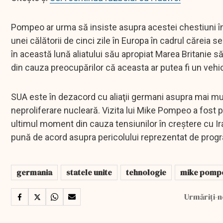
Pompeo ar urma să insiste asupra acestei chestiuni într
unei călătorii de cinci zile în Europa în cadrul căreia 
în această lună aliatului său apropiat Marea Britanie să
din cauza preocupărilor că aceasta ar putea fi un vehi
SUA este în dezacord cu aliaţii germani asupra mai mult
neproliferare nucleară. Vizita lui Mike Pompeo a fost 
ultimul moment din cauza tensiunilor în creştere cu Ira
pună de acord asupra pericolului reprezentat de progr
germania
statele unite
tehnologie
mike pomp
Urmăriți-n