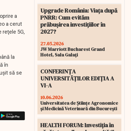
Upgrade România: Viața după
oprire a
PNRR: Cum evităm
prăbușirea investițiilor în
eo a cerut
2027?
e reţele 5G,
27.05.2026
JW Marriott Bucharest Grand
Hotel, Sala Galați
până la
ă în
CONFERINȚA
uşit să se
UNIVERSITĂȚILOR EDIȚIA A
VI-A
10.06.2026
Universitatea de Științe Agronomice
și Medicină Veterinară din București
HEALTH FORUM: Investiția în