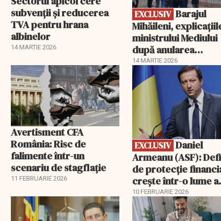
Sectorul apicol cere
subvenții și reducerea
Barajul
EXCLUSIV
TVA pentru hrana
Mihăileni, explicațiil
albinelor
ministrului Mediului
după anularea
14 MARTIE 2026
autorizației
14 MARTIE 2026
EXCLUSIV
Avertisment CFA
România: Risc de
Daniel
EXCLUSIV
falimente într-un
Armeanu (ASF): Defi
scenariu de stagflație
de protecție financi
crește într-o lume a
11 FEBRUARIE 2026
riscurilor multiple și
10 FEBRUARIE 2026
revoluțiilor tehnolo