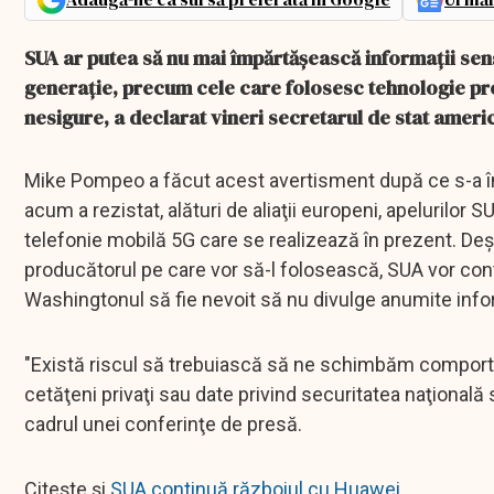
SUA ar putea să nu mai împărtăşească informaţii sensi
generaţie, precum cele care folosesc tehnologie p
nesigure, a declarat vineri secretarul de stat amer
Mike Pompeo a făcut acest avertisment după ce s-a în
acum a rezistat, alături de aliaţii europeni, apelurilor 
telefonie mobilă 5G care se realizează în prezent. Deşi a
producătorul pe care vor să-l folosească, SUA vor contin
Washingtonul să fie nevoit să nu divulge anumite infor
"Există riscul să trebuiască să ne schimbăm comporta
cetăţeni privaţi sau date privind securitatea naţională 
cadrul unei conferinţe de presă.
Citește și
SUA continuă războiul cu Huawei