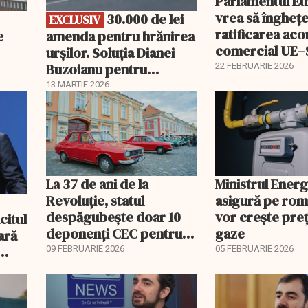
Parlamentul E
vrea să îngheț
30.000 de lei
EXCLUSIV
ratificarea aco
e
amenda pentru hrănirea
comercial UE
urșilor. Soluția Dianei
Buzoianu pentru
22 FEBRUARIE 2026
aplicarea legii
13 MARTIE 2026
La 37 de ani de la
Ministrul Energi
Revoluție, statul
asigură pe rom
despăgubește doar 10
vor creşte preţ
citul
deponenți CEC pentru
gaze
ară
banii de Dacia
09 FEBRUARIE 2026
05 FEBRUARIE 2026
 a
EXCLUSIV
EXCLUSIV
gice