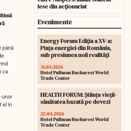
iese din acționariat
ultimă
Evenimente
ră
Energy Forum Ediția a XV-a:
Piața energiei din România,
e până
sub presiunea noii realități
de
vind
31.03.2026
i ca
Hotel Pullman Bucharest World
Trade Center
HEALTH FORUM: Știința vieții-
e unor
sănătatea bazată pe dovezi
 el în
22.04.2026
Hotel Pullman Bucharest World
Trade Center