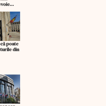
evoie
ou
că poate
turile din