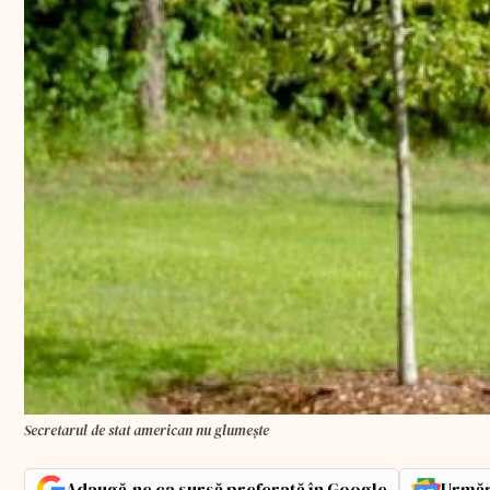
Secretarul de stat american nu glumește
Adaugă-ne ca sursă preferată în Google
Urmăr