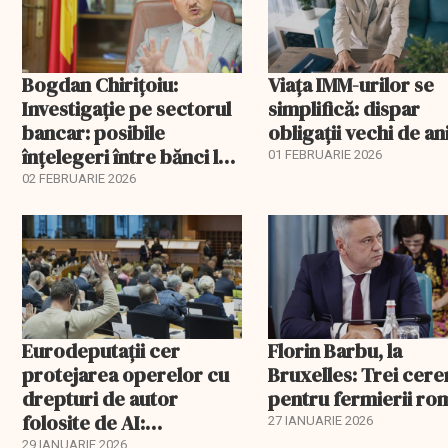
Bogdan Chirițoiu:
Viața IMM-urilor se
Investigație pe sectorul
simplifică: dispar
bancar: posibile
obligații vechi de an
înțelegeri între bănci la
01 FEBRUARIE 2026
ROBOR
02 FEBRUARIE 2026
Eurodeputații cer
Florin Barbu, la
protejarea operelor cu
Bruxelles: Trei cere
drepturi de autor
pentru fermierii ro
folosite de AI:
27 IANUARIE 2026
transparență totală și
29 IANUARIE 2026