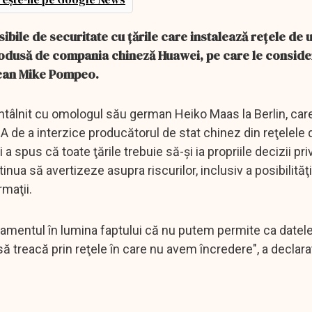
bile de securitate cu ţările care instalează reţele de 
rodusă de compania chineză Huawei, pe care le conside
ican Mike Pompeo.
tâlnit cu omologul său german Heiko Maas la Berlin, car
SUA de a interzice producătorul de stat chinez din reţelele 
 spus că toate ţările trebuie să-şi ia propriile decizii pri
ua să avertizeze asupra riscurilor, inclusiv a posibilităţi
maţii.
mentul în lumina faptului că nu putem permite ca datel
să treacă prin reţele în care nu avem încredere", a declarat