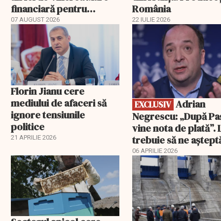
financiară pentru
România
România”. Miza nu se
07 AUGUST 2026
22 IULIE 2026
EXCLUSIV
încheie în această seară
Florin Jianu cere
mediului de afaceri să
Adrian
EXCLUSIV
ignore tensiunile
Negrescu: „După Pa
politice
vine nota de plată”. 
trebuie să ne aștep
21 APRILIE 2026
06 APRILIE 2026
EXCLUSIV