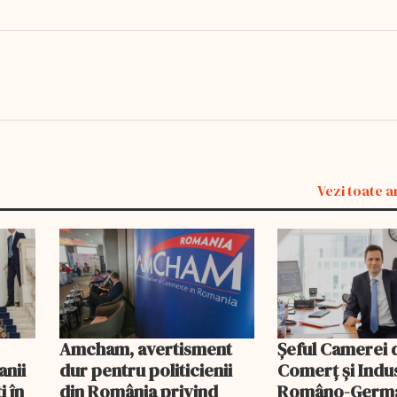
Vezi toate a
Amcham, avertisment
Șeful Camerei 
anii
dur pentru politicienii
Comerț și Indu
i în
din România privind
Româno-Germa