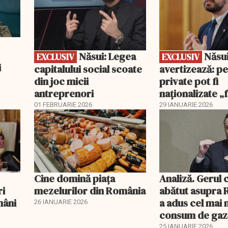
Năsui: Legea
Năsui
EXCLUSIV
EXCLUSIV
i
capitalului social scoate
avertizează: pe
din joc micii
private pot fi
antreprenori
naționalizate „f
se spună”
01 FEBRUARIE 2026
29 IANUARIE 2026
Cine domină piața
Analiză. Gerul 
ri
mezelurilor din România
abătut asupra 
mâni
a adus cel mai
26 IANUARIE 2026
consum de gaz
ultimii ani. Dar 
25 IANUARIE 2026