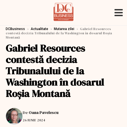
›
›
›
Gabriel Resources
DCBusiness
Actualitate
Mutarea zilei
contestă decizia Tribunalului de la Washington în dosarul Roșia
Montană
Gabriel Resources
contestă decizia
Tribunalului de la
Washington în dosarul
Roșia Montană
De
Oana Pavelescu
26 IUNIE 2024