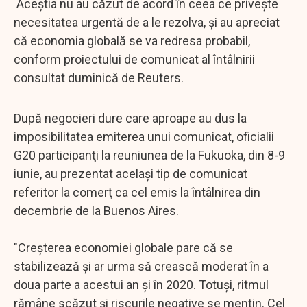
Aceștia nu au căzut de acord în ceea ce priveşte
necesitatea urgentă de a le rezolva, şi au apreciat
că economia globală se va redresa probabil,
conform proiectului de comunicat al întâlnirii
consultat duminică de Reuters.
După negocieri dure care aproape au dus la
imposibilitatea emiterea unui comunicat, oficialii
G20 participanţi la reuniunea de la Fukuoka, din 8-9
iunie, au prezentat acelaşi tip de comunicat
referitor la comerţ ca cel emis la întâlnirea din
decembrie de la Buenos Aires.
"Creşterea economiei globale pare că se
stabilizează şi ar urma să crească moderat în a
doua parte a acestui an şi în 2020. Totuşi, ritmul
rămâne scăzut şi riscurile negative se menţin. Cel