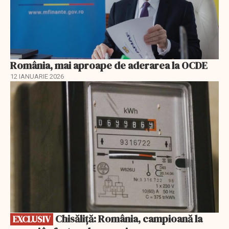
România, mai aproape de aderarea la OCDE
12 IANUARIE 2026
EXCLUSIV
Chisăliță: România, campioană la
EXCLUSIV