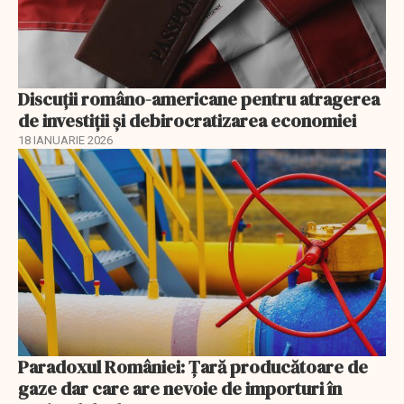
Discuţii româno-americane pentru atragerea
de investiţii şi debirocratizarea economiei
18 IANUARIE 2026
Paradoxul României: Ţară producătoare de
gaze dar care are nevoie de importuri în