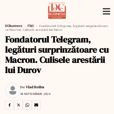
›
›
Fondatorul Telegram, legături surprinzătoare
DCBusiness
IT&C
cu Macron. Culisele arestării lui Durov
Fondatorul Telegram,
legături surprinzătoare cu
Macron. Culisele arestării
lui Durov
De
Vlad Roibu
01 SEPTEMBRIE 2024