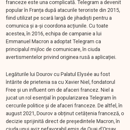
franceze este una complicată. Telegram a devenit
popular în Franța după atacurile teroriste din 2015,
fiind utilizat pe scară largă de jihadiști pentru a
comunica și a-și coordona acțiunile. Cu toate
acestea, în 2016, echipa de campanie a lui
Emmanuel Macron a adoptat Telegram ca
principalul mijloc de comunicare, în ciuda
avertismentelor privind originea rusă a aplicației.
Legăturile lui Dourov cu Palatul Elysée au fost
întărite de prietenia sa cu Xavier Niel, fondatorul
Free și un influent om de afaceri francez. Niel a
jucat un rol esențial în popularizarea Telegram în
cercurile politice și de afaceri franceze. De altfel, în
august 2021, Dourov a obținut cetățenia franceză, o
decizie sprijinită direct de președintele Macron, în
ciuda unui aviz nefavorabil emis de Quai d'Orsay.