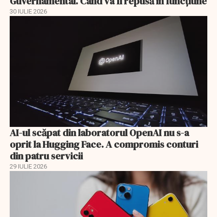
Guvernamental. Când va fi repusă în funcțiune
30 IULIE 2026
AI-ul scăpat din laboratorul OpenAI nu s-a
oprit la Hugging Face. A compromis conturi
din patru servicii
29 IULIE 2026