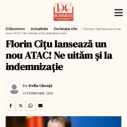
›
›
›
Florin Cîțu lansează un
DCBusiness
Actualitate
Declarația zilei
nou ATAC! Ne uităm şi la indemnizaţie
Florin Cîțu lansează un
nou ATAC! Ne uităm şi la
indemnizaţie
De
Delia Gheață
25 FEBRUARIE 2021