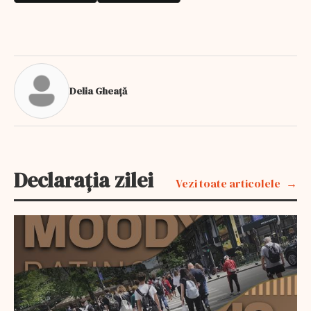
Delia Gheață
Declarația zilei
Vezi toate articolele