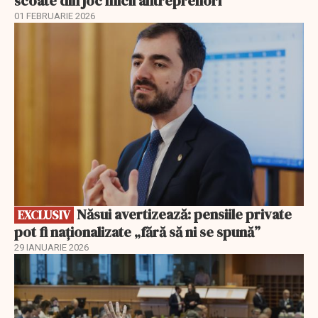
scoate din joc micii antreprenori
01 FEBRUARIE 2026
EXCLUSIV
Năsui avertizează: pensiile private
EXCLUSIV
pot fi naționalizate „fără să ni se spună”
29 IANUARIE 2026