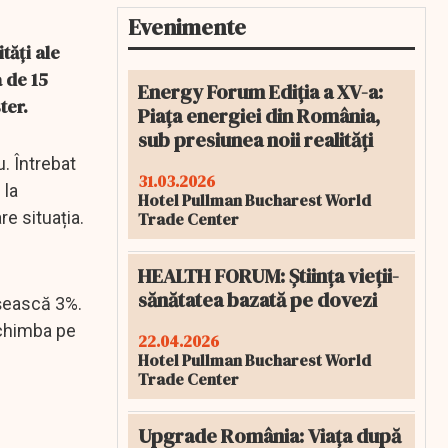
Evenimente
tăți ale
 de 15
Energy Forum Ediția a XV-a:
ter.
Piața energiei din România,
sub presiunea noii realități
u. Întrebat
31.03.2026
 la
Hotel Pullman Bucharest World
e situația.
Trade Center
HEALTH FORUM: Știința vieții-
sănătatea bazată pe dovezi
ășească 3%.
schimba pe
22.04.2026
Hotel Pullman Bucharest World
Trade Center
Upgrade România: Viața după