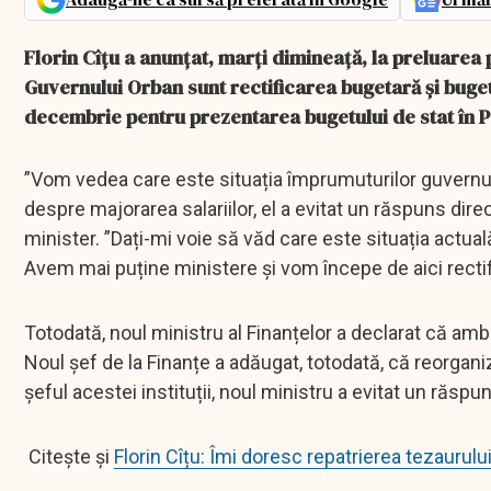
Florin Cîțu a anunțat, marți dimineață, la preluarea p
Guvernului Orban sunt rectificarea bugetară și buget
decembrie pentru prezentarea bugetului de stat în Pa
”Vom vedea care este situația împrumuturilor guvernului.
despre majorarea salariilor, el a evitat un răspuns direc
minister. ”Dați-mi voie să văd care este situația actu
Avem mai puține ministere și vom începe de aici rectifi
Totodată, noul ministru al Finanțelor a declarat că amb
Noul șef de la Finanțe a adăugat, totodată, că reorgani
șeful acestei instituții, noul ministru a evitat un răspu
Citește și
Florin Cîțu: Îmi doresc repatrierea tezaurul