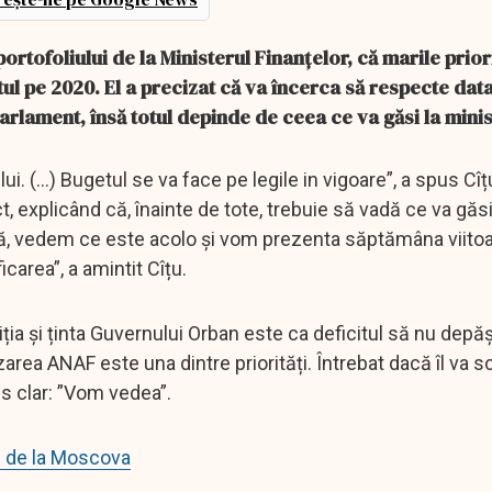
ortofoliului de la Ministerul Finanțelor, că marile priori
ul pe 2020. El a precizat că va încerca să respecte data
rlament, însă totul depinde de ceea ce va găsi la minis
 (...) Bugetul se va face pe legile in vigoare”, a spus Cîț
t, explicând că, înainte de tote, trebuie să vadă ce va găsi
ală, vedem ce este acolo și vom prezenta săptămâna viitoar
carea”, a amintit Cîțu.
iția și ținta Guvernului Orban este ca deficitul să nu dep
zarea ANAF este una dintre priorități. Întrebat dacă îl va 
ns clar: ”Vom vedea”.
ui de la Moscova