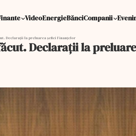
Finante
Video
Energie
Bănci
Companii
Eveni
ut. Declarații la preluarea șefiei Finanțelor
făcut. Declarații la preluar