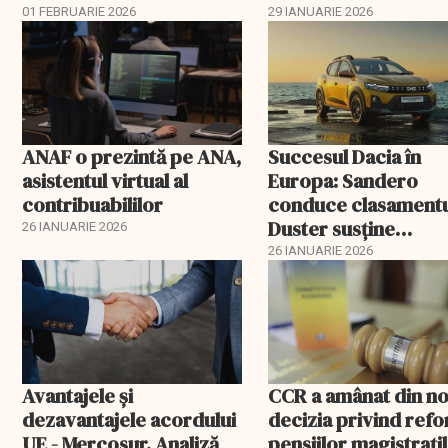
ANAT
01 FEBRUARIE 2026
29 IANUARIE 2026
ANAF o prezintă pe ANA,
Succesul Dacia în
asistentul virtual al
Europa: Sandero
contribuabililor
conduce clasamentu
Duster susține
26 IANUARIE 2026
producția de la Mio
26 IANUARIE 2026
Avantajele şi
CCR a amânat din n
dezavantajele acordului
decizia privind ref
UE - Mercosur. Analiză
pensiilor magistraţi