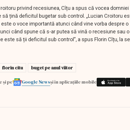
oitoru privind recesiunea, Cîțu a spus că vocea domniei
te să țină deficitul bugetar sub control. „Lucian Croitoru e
. este o voce importantă atunci când vine vorba despre o 
unci când spune că s-ar putea să vină o recesiune sau o
ste să ții deficitul sub control”, a spus Florin Cîțu, la se
florin citu
buget pe anul viitor
Google News
e și pe
și în aplicațiile mobile