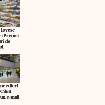
e lovesc
: Prețuri
uri de
ol
oncedieri
văluit
-un e-mail