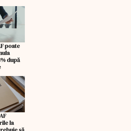
AF poate
nula
 3% după
e
NAF
ile la
trebuie să