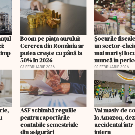
anțul
Boom pe piața aurului:
Șocurile fiscal
i:
Cererea din România ar
un sector-cheie
timp
putea crește cu până la
mai mari și loc
50% în 2026
muncă în peric
03 FEBRUARIE 2026
02 FEBRUARIE 2026
rie,
ASF schimbă regulile
Val masiv de c
u
pentru raportările
la Amazon, dez
contabile semestriale
accidental într
din asigurări
intern