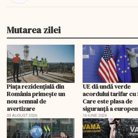
Mutarea zilei
Piața rezidențială din
UE dă undă verde
România primește un
acordului tarifar cu
nou semnal de
Care este plasa de
avertizare
siguranță a europen
03 AUGUST 2026
16 IUNIE 2026