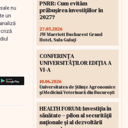
PNRR: Cum evităm
 sale nu
prăbușirea investițiilor în
ste un
2027?
analiză
27.05.2026
 criză
JW Marriott Bucharest Grand
diul
Hotel, Sala Galați
CONFERINȚA
UNIVERSITĂȚILOR EDIȚIA A
VI-A
10.06.2026
Universitatea de Științe Agronomice
și Medicină Veterinară din București
HEALTH FORUM: Investiția în
sănătate – pilon al securității
naționale și al dezvoltării