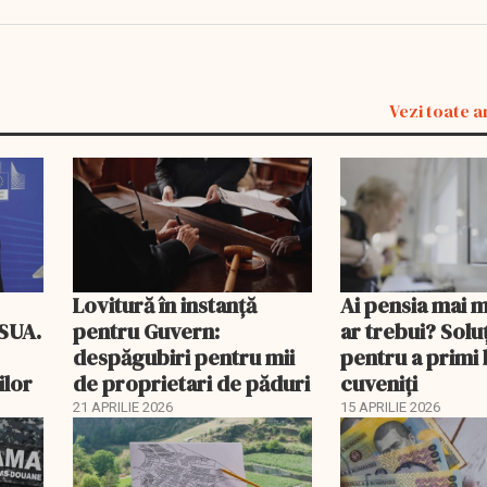
Vezi toate a
Lovitură în instanță
Ai pensia mai 
 SUA.
pentru Guvern:
ar trebui? Soluţ
despăgubiri pentru mii
pentru a primi 
ilor
de proprietari de păduri
cuveniţi
21 APRILIE 2026
15 APRILIE 2026