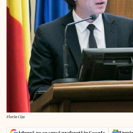
Florin Cîțu
Adaugă-ne ca sursă preferată în Google
Urmăr