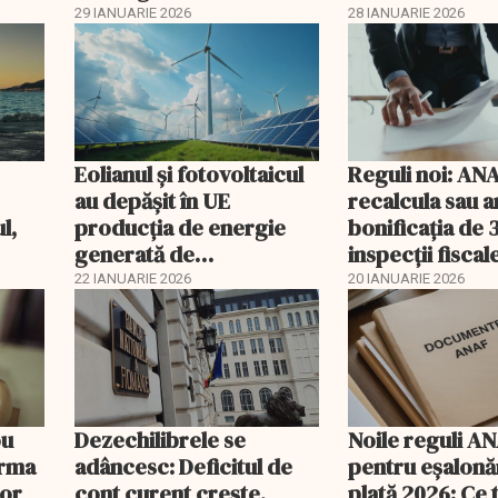
29 IANUARIE 2026
28 IANUARIE 2026
Eolianul și fotovoltaicul
Reguli noi: AN
au depășit în UE
recalcula sau a
l,
producția de energie
bonificația de
generată de
inspecții fiscal
veni
combustibilii fosili
22 IANUARIE 2026
20 IANUARIE 2026
ou
Dezechilibrele se
Noile reguli A
orma
adâncesc: Deficitul de
pentru eşalonăr
lor
cont curent crește,
plată 2026: Ce 