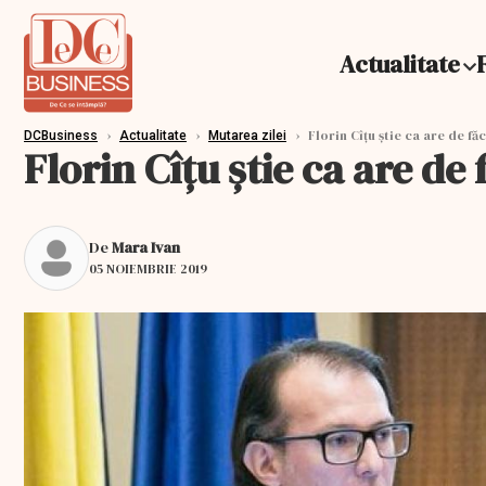
Actualitate
›
›
›
Florin Cîțu știe ca are de făc
DCBusiness
Actualitate
Mutarea zilei
Florin Cîțu știe ca are de 
De
Mara Ivan
05 NOIEMBRIE 2019