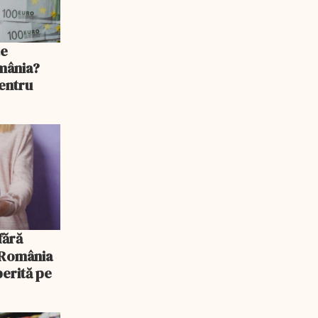
te
mânia?
pentru
, România
erită pe