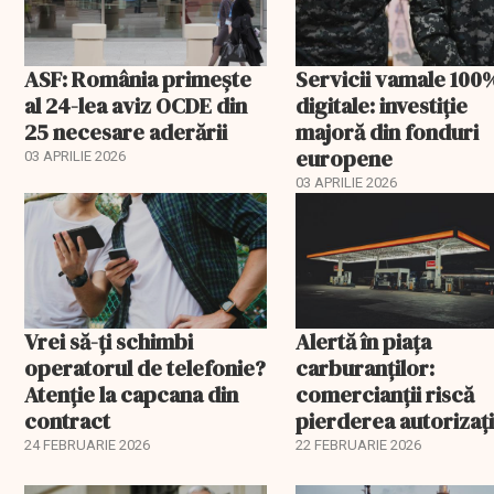
ASF: România primește
Servicii vamale 100
al 24-lea aviz OCDE din
digitale: investiție
25 necesare aderării
majoră din fonduri
europene
03 APRILIE 2026
03 APRILIE 2026
Vrei să-ți schimbi
Alertă în piața
operatorul de telefonie?
carburanților:
Atenție la capcana din
comercianții riscă
contract
pierderea autorizați
înainte de 1 martie. 
24 FEBRUARIE 2026
22 FEBRUARIE 2026
spune șeful ANAF