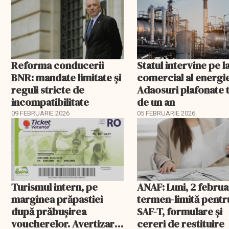
Reforma conducerii
Statul intervine pe l
BNR: mandate limitate și
comercial al energie
reguli stricte de
Adaosuri plafonate 
incompatibilitate
de un an
09 FEBRUARIE 2026
05 FEBRUARIE 2026
Turismul intern, pe
ANAF: Luni, 2 februa
marginea prăpastiei
termen-limită pentr
după prăbușirea
SAF-T, formulare și
voucherelor. Avertizare
cereri de restituire