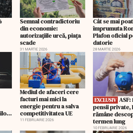
%
Semnal contradictoriu
Cât se mai poa
din economie:
împrumuta Ro
autorizațiile urcă, piața
Plafon oficial 
scade
datorie
31 MARTIE 2026
28 MARTIE 2026
EXCLUSIV
Mediul de afaceri cere
facturi mai mici la
ASF: fără
EXCLUSIV
energie pentru a salva
pensii private
ilor
competitivitatea UE
rămâne descop
Ce
termen lung
11 FEBRUARIE 2026
10 FEBRUARIE 2026