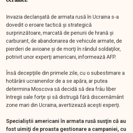
Invazia declanşată de armata rusă în Ucraina s-a
dovedit o eroare tactică şi strategică
surprinzătoare, marcată de penurii de hrană şi
carburant, de abandonarea de vehicule armate, de
pierderi de avioane şi de morţi în rândul soldaţilor,
potrivit unor experţi americani, informează AFP.
Însă decepţiile din primele zile, cu o subestimare a
hotărârii ucrainenilor de a se apăra, ar putea
determina Moscova să decidă să dea frâu liber
întregii sale forţe şi să distrugă fără discernământ
zone mari din Ucraina, avertizează aceşti experţi.
Specialiştii americani în armata rusă susţin că au
fost uimiţi de proasta gestionare a campaniei, cu