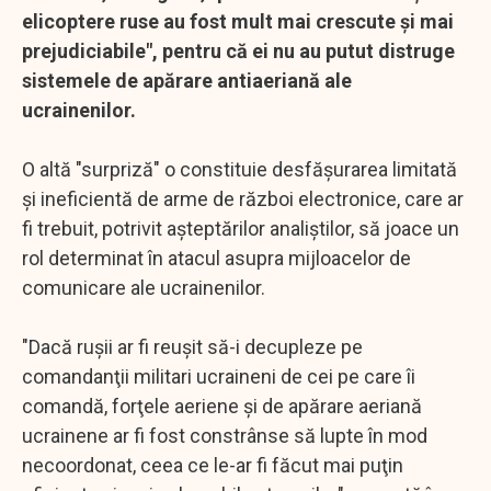
elicoptere ruse au fost mult mai crescute şi mai
prejudiciabile", pentru că ei nu au putut distruge
sistemele de apărare antiaeriană ale
ucrainenilor.
O altă "surpriză" o constituie desfăşurarea limitată
şi ineficientă de arme de război electronice, care ar
fi trebuit, potrivit aşteptărilor analiştilor, să joace un
rol determinat în atacul asupra mijloacelor de
comunicare ale ucrainenilor.
"Dacă ruşii ar fi reuşit să-i decupleze pe
comandanţii militari ucraineni de cei pe care îi
comandă, forţele aeriene şi de apărare aeriană
ucrainene ar fi fost constrânse să lupte în mod
necoordonat, ceea ce le-ar fi făcut mai puţin