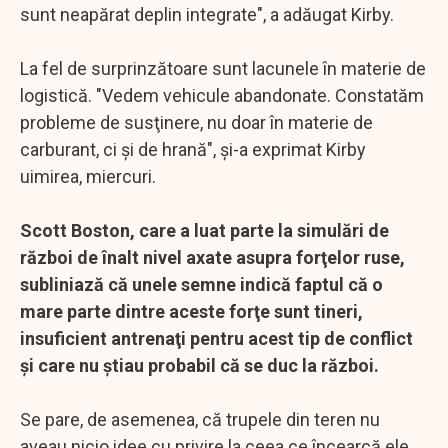
sunt neapărat deplin integrate", a adăugat Kirby.
La fel de surprinzătoare sunt lacunele în materie de
logistică. "Vedem vehicule abandonate. Constatăm
probleme de susţinere, nu doar în materie de
carburant, ci şi de hrană", şi-a exprimat Kirby
uimirea, miercuri.
Scott Boston, care a luat parte la simulări de
război de înalt nivel axate asupra forţelor ruse,
subliniază că unele semne indică faptul că o
mare parte dintre aceste forţe sunt tineri,
insuficient antrenaţi pentru acest tip de conflict
şi care nu ştiau probabil că se duc la război.
Se pare, de asemenea, că trupele din teren nu
aveau nicio idee cu privire la ceea ce încearcă ele