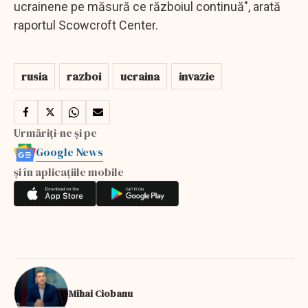
ucrainene pe măsură ce războiul continuă", arată
raportul Scowcroft Center.
rusia
razboi
ucraina
invazie
Urmăriți-ne și pe
Google News
și în aplicațiile mobile
Mihai Ciobanu