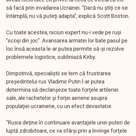
să facă prin invadarea Ucrainei. "Dacă nu ştiţi ce se
întâmplă, nu vă puteţi adapta", explică Scott Boston.
Cu toate acestea, niciun expert nu-i vede pe ruşi
"scoşi din joc". Avansarea armatei lor bate pasul pe
loc însă aceasta le-ar putea permite să-şi rezolve
problemele logistice, subliniază Kirby.
Dimpotrivă, specialiştii se tem că frustrarea
preşedintelui rus Vladimir Putin l-ar putea
determina să declanşeze toate forţele artileriei
sale, ale rachetelor şi forţei aeriene asupra
populaţiei ucrainene, cu un efect devastator.
"Rusia deţine în continuare avantajele unei puteri de
luptă zdrobitoare, ce va sfârşi prin a învinge forţele