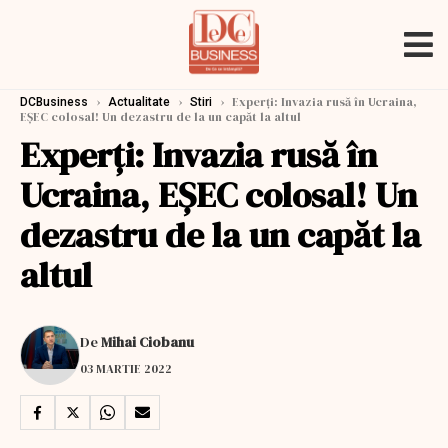
›
›
›
Experţi: Invazia rusă în Ucraina,
DCBusiness
Actualitate
Stiri
EŞEC colosal! Un dezastru de la un capăt la altul
Experţi: Invazia rusă în
Ucraina, EŞEC colosal! Un
dezastru de la un capăt la
altul
De
Mihai Ciobanu
03 MARTIE 2022