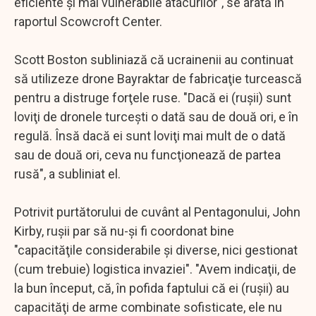
eficiente şi mai vulnerabile atacurilor", se arată în
raportul Scowcroft Center.
Scott Boston subliniază că ucrainenii au continuat
să utilizeze drone Bayraktar de fabricaţie turcească
pentru a distruge forţele ruse. "Dacă ei (ruşii) sunt
loviţi de dronele turceşti o dată sau de două ori, e în
regulă. Însă dacă ei sunt loviţi mai mult de o dată
sau de două ori, ceva nu funcţionează de partea
rusă", a subliniat el.
Potrivit purtătorului de cuvânt al Pentagonului, John
Kirby, ruşii par să nu-şi fi coordonat bine
"capacităţile considerabile şi diverse, nici gestionat
(cum trebuie) logistica invaziei". "Avem indicaţii, de
la bun început, că, în pofida faptului că ei (ruşii) au
capacităţi de arme combinate sofisticate, ele nu