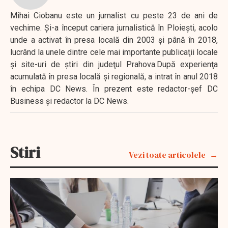
Mihai Ciobanu este un jurnalist cu peste 23 de ani de
vechime. Şi-a început cariera jurnalistică în Ploieşti, acolo
unde a activat în presa locală din 2003 şi până în 2018,
lucrând la unele dintre cele mai importante publicaţii locale
şi site-uri de ştiri din judeţul Prahova.După experienţa
acumulată în presa locală şi regională, a intrat în anul 2018
în echipa DC News. În prezent este redactor-şef DC
Business şi redactor la DC News.
Stiri
Vezi toate articolele