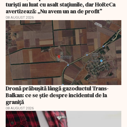
turiști au luat cu asalt stațiunile, dar HoReCa
avertizează: „Nu avem un an de profit”
08 AUGUST 2026
Dronă prăbușită lângă gazoductul Trans-
Balkan: ce se știe despre incidentul de la
graniță
08 AUGUST 2026