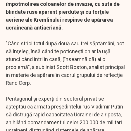
împotmolirea coloanelor de invazie, cu sute de
blindate ruse aparent pierdute şi cu forţele
aeriene ale Kremlinului respinse de apărarea
ucraineană antiaeriană.
"Când strici totul după două sau trei săptămâni, pot
să înţeleg, însă când te poticneşti chiar la uşă
atunci când intri în casă, (înseamnă că) ai o
problemă", a subliniat Scott Boston, analist principal
în materie de apărare în cadrul grupului de reflecţie
Rand Corp.
Pentagonul şi experţi din sectorul privat se
aşteptau ca armata preşedintelui rus Vladimir Putin
să distrugă rapid capacitatea Ucrainei de a riposta,
anihilând comandamentul celor 200.000 de militari
ucraineni, distrugând sistemele de apărare